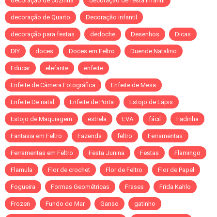
decoração de cozinha
decoração de festa infantil
decoração de Quarto
Decoração infantil
decoração para festas
dedoche
Desenhos
Dicas
DIY
doces
Doces em Feltro
Duende Natalino
Educar
elefante
enfeite
Enfeite de Câmera Fotográfica
Enfeite de Mesa
Enfeite De natal
Enfeite de Porta
Estojo de Lápis
Estojo de Maquiagem
estrela
EVA
fácil
Fadinha
Fantasia em Feltro
Fazenda
feltro
Ferramentas
Ferramentas em Feltro
Festa Junina
Festas
Flamingo
Flamula
Flor de crochet
Flor de Feltro
Flor de Papel
Fogueira
Formas Geométricas
Frases
Frida Kahlo
Frozen
Fundo do Mar
Ganso
gatinho