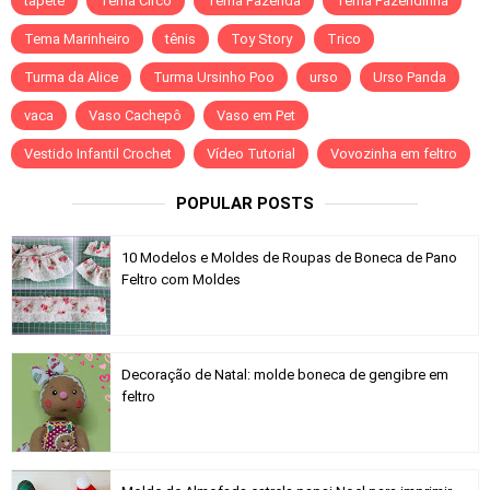
tapete
Tema Circo
Tema Fazenda
Tema Fazendinha
Tema Marinheiro
tênis
Toy Story
Trico
Turma da Alice
Turma Ursinho Poo
urso
Urso Panda
vaca
Vaso Cachepô
Vaso em Pet
Vestido Infantil Crochet
Vídeo Tutorial
Vovozinha em feltro
POPULAR POSTS
10 Modelos e Moldes de Roupas de Boneca de Pano
Feltro com Moldes
Decoração de Natal: molde boneca de gengibre em
feltro