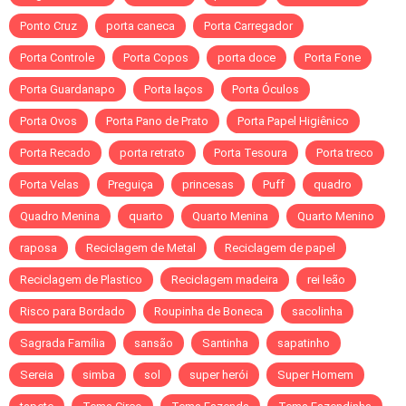
Ponto Cruz
porta caneca
Porta Carregador
Porta Controle
Porta Copos
porta doce
Porta Fone
Porta Guardanapo
Porta laços
Porta Óculos
Porta Ovos
Porta Pano de Prato
Porta Papel Higiênico
Porta Recado
porta retrato
Porta Tesoura
Porta treco
Porta Velas
Preguiça
princesas
Puff
quadro
Quadro Menina
quarto
Quarto Menina
Quarto Menino
raposa
Reciclagem de Metal
Reciclagem de papel
Reciclagem de Plastico
Reciclagem madeira
rei leão
Risco para Bordado
Roupinha de Boneca
sacolinha
Sagrada Família
sansão
Santinha
sapatinho
Sereia
simba
sol
super herói
Super Homem