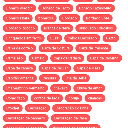
Boneco Aladdin
Boneco de Feltro
Boneco Fazendeiro
Boneco Pirata
bonecos
Bordado
Bordado Livre
Bordado Rococó
Branca de Neve
Brinquedo Educativo
Brinquedos em feltro
Buzz
Cabide Decorado
Cacto
Caixa de correio
Caixa de Costura
Caixa de Presente
Camaleão
Camelo
Capa de Cadeira
Capa de Caderno
Capa de caneca
Capa de Celular
Capa de Mesa
Capitão America
Cenoura
Chá de Bebê
Chapeuzinho Vermelho
chaveiro
Chuva de Amor
Como faço
contos de fada
coruja
crianças
Crochet
Decoração
Decoração Cozinha
Decoração de banheiro
Decoração de Casa