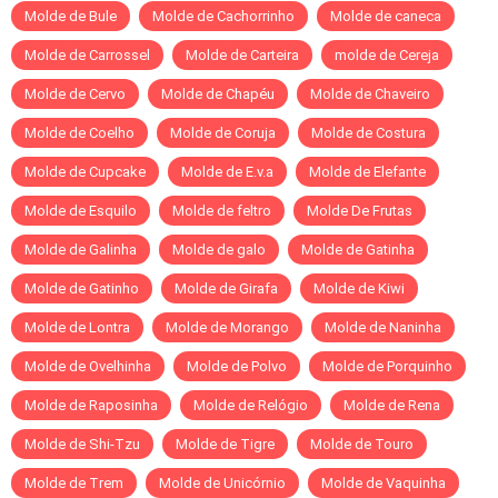
Molde de Bule
Molde de Cachorrinho
Molde de caneca
Molde de Carrossel
Molde de Carteira
molde de Cereja
Molde de Cervo
Molde de Chapéu
Molde de Chaveiro
Molde de Coelho
Molde de Coruja
Molde de Costura
Molde de Cupcake
Molde de E.v.a
Molde de Elefante
Molde de Esquilo
Molde de feltro
Molde De Frutas
Molde de Galinha
Molde de galo
Molde de Gatinha
Molde de Gatinho
Molde de Girafa
Molde de Kiwi
Molde de Lontra
Molde de Morango
Molde de Naninha
Molde de Ovelhinha
Molde de Polvo
Molde de Porquinho
Molde de Raposinha
Molde de Relógio
Molde de Rena
Molde de Shi-Tzu
Molde de Tigre
Molde de Touro
Molde de Trem
Molde de Unicórnio
Molde de Vaquinha