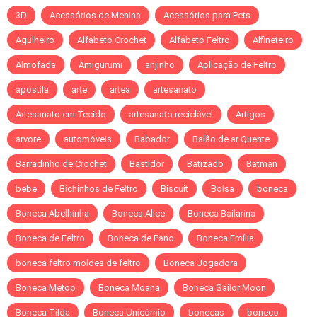
3D
Acessórios de Menina
Acessórios para Pets
Agulheiro
Alfabeto Crochet
Alfabeto Feltro
Alfineteiro
Almofada
Amigurumi
anjinho
Aplicação de Feltro
apostila
arte
artea
artesanato
Artesanato em Tecido
artesanato reciclável
Artigos
arvore
automóveis
Babador
Balão de ar Quente
Barradinho de Crochet
Bastidor
Batizado
Batman
bebe
Bichinhos de Feltro
Biscuit
Bolsa
boneca
Boneca Abelhinha
Boneca Alice
Boneca Bailarina
Boneca de Feltro
Boneca de Pano
Boneca Emília
boneca feltro moldes de feltro
Boneca Jogadora
Boneca Metoo
Boneca Moana
Boneca Sailor Moon
Boneca Tilda
Boneca Unicórnio
bonecas
boneco