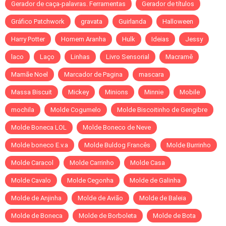
Gerador de caça-palavras. Ferramentas
Gerador de títulos
Gráfico Patchwork
gravata
Guirlanda
Halloween
Harry Potter
Homem Aranha
Hulk
Ideias
Jessy
laco
Laço
Linhas
Livro Sensorial
Macramê
Mamãe Noel
Marcador de Pagina
mascara
Massa Biscuit
Mickey
Minions
Minnie
Mobile
mochila
Molde Cogumelo
Molde Biscoitinho de Gengibre
Molde Boneca LOL
Molde Boneco de Neve
Molde boneco E.v.a
Molde Buldog Francês
Molde Burrinho
Molde Caracol
Molde Carrinho
Molde Casa
Molde Cavalo
Molde Cegonha
Molde de Galinha
Molde de Anjinha
Molde de Avião
Molde de Baleia
Molde de Boneca
Molde de Borboleta
Molde de Bota