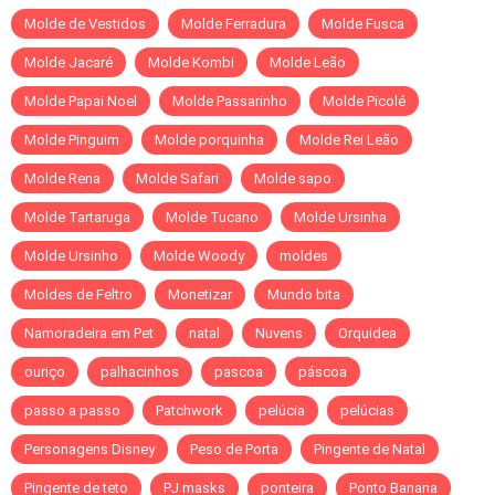
Molde de Vestidos
Molde Ferradura
Molde Fusca
Molde Jacaré
Molde Kombi
Molde Leão
Molde Papai Noel
Molde Passarinho
Molde Picolé
Molde Pinguim
Molde porquinha
Molde Rei Leão
Molde Rena
Molde Safari
Molde sapo
Molde Tartaruga
Molde Tucano
Molde Ursinha
Molde Ursinho
Molde Woody
moldes
Moldes de Feltro
Monetizar
Mundo bita
Namoradeira em Pet
natal
Nuvens
Orquidea
ouriço
palhacinhos
pascoa
páscoa
passo a passo
Patchwork
pelúcia
pelúcias
Personagens Disney
Peso de Porta
Pingente de Natal
Pingente de teto
PJ masks
ponteira
Ponto Banana