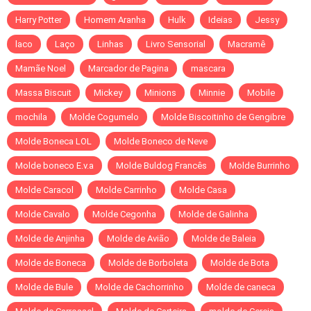
Harry Potter
Homem Aranha
Hulk
Ideias
Jessy
laco
Laço
Linhas
Livro Sensorial
Macramê
Mamãe Noel
Marcador de Pagina
mascara
Massa Biscuit
Mickey
Minions
Minnie
Mobile
mochila
Molde Cogumelo
Molde Biscoitinho de Gengibre
Molde Boneca LOL
Molde Boneco de Neve
Molde boneco E.v.a
Molde Buldog Francês
Molde Burrinho
Molde Caracol
Molde Carrinho
Molde Casa
Molde Cavalo
Molde Cegonha
Molde de Galinha
Molde de Anjinha
Molde de Avião
Molde de Baleia
Molde de Boneca
Molde de Borboleta
Molde de Bota
Molde de Bule
Molde de Cachorrinho
Molde de caneca