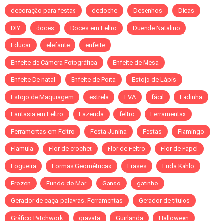
decoração para festas
dedoche
Desenhos
Dicas
DIY
doces
Doces em Feltro
Duende Natalino
Educar
elefante
enfeite
Enfeite de Câmera Fotográfica
Enfeite de Mesa
Enfeite De natal
Enfeite de Porta
Estojo de Lápis
Estojo de Maquiagem
estrela
EVA
fácil
Fadinha
Fantasia em Feltro
Fazenda
feltro
Ferramentas
Ferramentas em Feltro
Festa Junina
Festas
Flamingo
Flamula
Flor de crochet
Flor de Feltro
Flor de Papel
Fogueira
Formas Geométricas
Frases
Frida Kahlo
Frozen
Fundo do Mar
Ganso
gatinho
Gerador de caça-palavras. Ferramentas
Gerador de títulos
Gráfico Patchwork
gravata
Guirlanda
Halloween