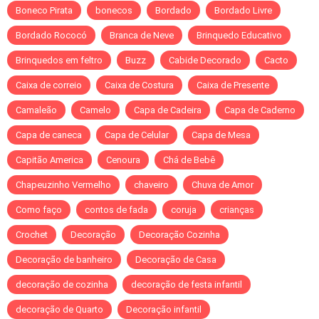
Boneco Pirata
bonecos
Bordado
Bordado Livre
Bordado Rococó
Branca de Neve
Brinquedo Educativo
Brinquedos em feltro
Buzz
Cabide Decorado
Cacto
Caixa de correio
Caixa de Costura
Caixa de Presente
Camaleão
Camelo
Capa de Cadeira
Capa de Caderno
Capa de caneca
Capa de Celular
Capa de Mesa
Capitão America
Cenoura
Chá de Bebê
Chapeuzinho Vermelho
chaveiro
Chuva de Amor
Como faço
contos de fada
coruja
crianças
Crochet
Decoração
Decoração Cozinha
Decoração de banheiro
Decoração de Casa
decoração de cozinha
decoração de festa infantil
decoração de Quarto
Decoração infantil