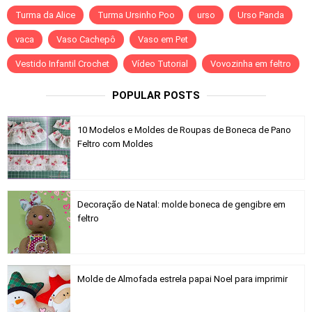
Turma da Alice
Turma Ursinho Poo
urso
Urso Panda
vaca
Vaso Cachepô
Vaso em Pet
Vestido Infantil Crochet
Vídeo Tutorial
Vovozinha em feltro
POPULAR POSTS
10 Modelos e Moldes de Roupas de Boneca de Pano
Feltro com Moldes
Decoração de Natal: molde boneca de gengibre em
feltro
Molde de Almofada estrela papai Noel para imprimir