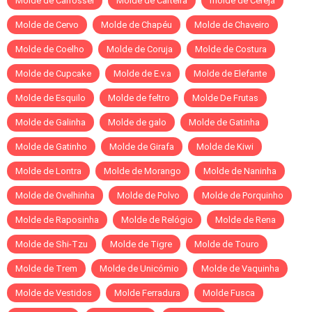
Molde de Carrossel
Molde de Carteira
molde de Cereja
Molde de Cervo
Molde de Chapéu
Molde de Chaveiro
Molde de Coelho
Molde de Coruja
Molde de Costura
Molde de Cupcake
Molde de E.v.a
Molde de Elefante
Molde de Esquilo
Molde de feltro
Molde De Frutas
Molde de Galinha
Molde de galo
Molde de Gatinha
Molde de Gatinho
Molde de Girafa
Molde de Kiwi
Molde de Lontra
Molde de Morango
Molde de Naninha
Molde de Ovelhinha
Molde de Polvo
Molde de Porquinho
Molde de Raposinha
Molde de Relógio
Molde de Rena
Molde de Shi-Tzu
Molde de Tigre
Molde de Touro
Molde de Trem
Molde de Unicórnio
Molde de Vaquinha
Molde de Vestidos
Molde Ferradura
Molde Fusca