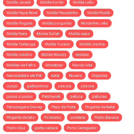
Molde Jacaré
Molde Kombi
Molde Leão
Molde Papai Noel
Molde Passarinho
Molde Picolé
Molde Pinguim
Molde porquinha
Molde Rei Leão
Molde Rena
Molde Safari
Molde sapo
Molde Tartaruga
Molde Tucano
Molde Ursinha
Molde Ursinho
Molde Woody
moldes
Moldes de Feltro
Monetizar
Mundo bita
Namoradeira em Pet
natal
Nuvens
Orquidea
ouriço
palhacinhos
pascoa
páscoa
passo a passo
Patchwork
pelúcia
pelúcias
Personagens Disney
Peso de Porta
Pingente de Natal
Pingente de teto
PJ masks
ponteira
Ponto Banana
Ponto Cruz
porta caneca
Porta Carregador