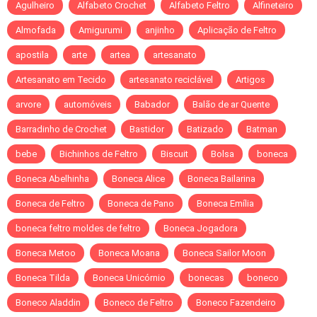
Agulheiro
Alfabeto Crochet
Alfabeto Feltro
Alfineteiro
Almofada
Amigurumi
anjinho
Aplicação de Feltro
apostila
arte
artea
artesanato
Artesanato em Tecido
artesanato reciclável
Artigos
arvore
automóveis
Babador
Balão de ar Quente
Barradinho de Crochet
Bastidor
Batizado
Batman
bebe
Bichinhos de Feltro
Biscuit
Bolsa
boneca
Boneca Abelhinha
Boneca Alice
Boneca Bailarina
Boneca de Feltro
Boneca de Pano
Boneca Emília
boneca feltro moldes de feltro
Boneca Jogadora
Boneca Metoo
Boneca Moana
Boneca Sailor Moon
Boneca Tilda
Boneca Unicórnio
bonecas
boneco
Boneco Aladdin
Boneco de Feltro
Boneco Fazendeiro