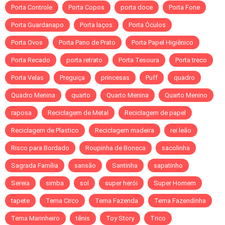
Porta Controle
Porta Copos
porta doce
Porta Fone
Porta Guardanapo
Porta laços
Porta Óculos
Porta Ovos
Porta Pano de Prato
Porta Papel Higiênico
Porta Recado
porta retrato
Porta Tesoura
Porta treco
Porta Velas
Preguiça
princesas
Puff
quadro
Quadro Menina
quarto
Quarto Menina
Quarto Menino
raposa
Reciclagem de Metal
Reciclagem de papel
Reciclagem de Plastico
Reciclagem madeira
rei leão
Risco para Bordado
Roupinha de Boneca
sacolinha
Sagrada Família
sansão
Santinha
sapatinho
Sereia
simba
sol
super herói
Super Homem
tapete
Tema Circo
Tema Fazenda
Tema Fazendinha
Tema Marinheiro
tênis
Toy Story
Trico