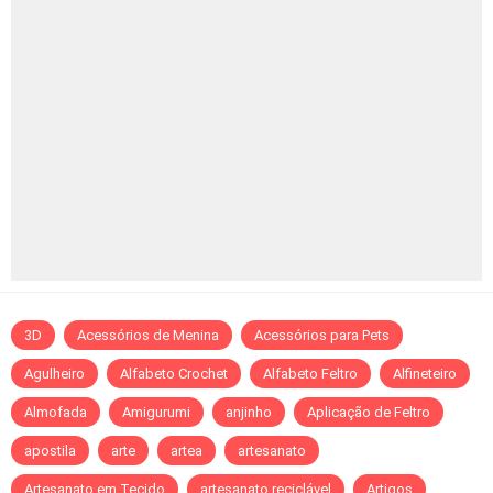
3D
Acessórios de Menina
Acessórios para Pets
Agulheiro
Alfabeto Crochet
Alfabeto Feltro
Alfineteiro
Almofada
Amigurumi
anjinho
Aplicação de Feltro
apostila
arte
artea
artesanato
Artesanato em Tecido
artesanato reciclável
Artigos