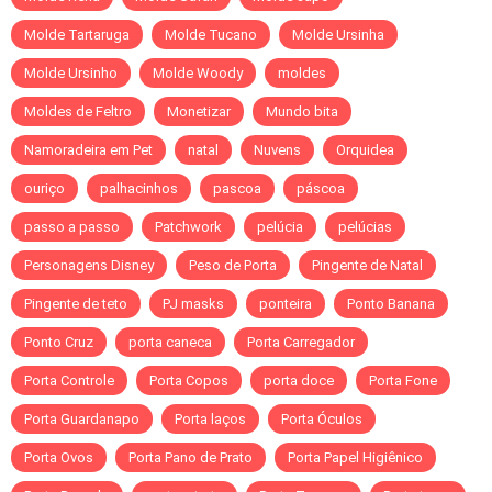
Molde Tartaruga
Molde Tucano
Molde Ursinha
Molde Ursinho
Molde Woody
moldes
Moldes de Feltro
Monetizar
Mundo bita
Namoradeira em Pet
natal
Nuvens
Orquidea
ouriço
palhacinhos
pascoa
páscoa
passo a passo
Patchwork
pelúcia
pelúcias
Personagens Disney
Peso de Porta
Pingente de Natal
Pingente de teto
PJ masks
ponteira
Ponto Banana
Ponto Cruz
porta caneca
Porta Carregador
Porta Controle
Porta Copos
porta doce
Porta Fone
Porta Guardanapo
Porta laços
Porta Óculos
Porta Ovos
Porta Pano de Prato
Porta Papel Higiênico