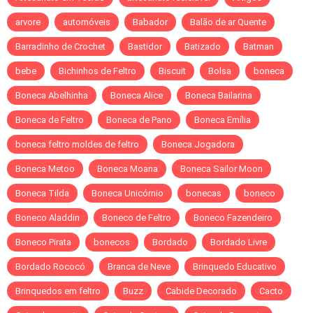
arvore
automóveis
Babador
Balão de ar Quente
Barradinho de Crochet
Bastidor
Batizado
Batman
bebe
Bichinhos de Feltro
Biscuit
Bolsa
boneca
Boneca Abelhinha
Boneca Alice
Boneca Bailarina
Boneca de Feltro
Boneca de Pano
Boneca Emília
boneca feltro moldes de feltro
Boneca Jogadora
Boneca Metoo
Boneca Moana
Boneca Sailor Moon
Boneca Tilda
Boneca Unicórnio
bonecas
boneco
Boneco Aladdin
Boneco de Feltro
Boneco Fazendeiro
Boneco Pirata
bonecos
Bordado
Bordado Livre
Bordado Rococó
Branca de Neve
Brinquedo Educativo
Brinquedos em feltro
Buzz
Cabide Decorado
Cacto