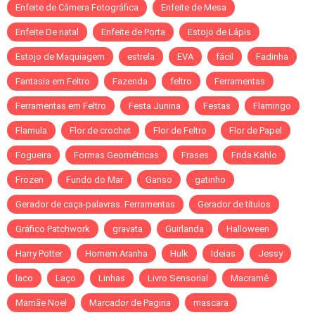
Enfeite de Câmera Fotográfica
Enfeite de Mesa
Enfeite De natal
Enfeite de Porta
Estojo de Lápis
Estojo de Maquiagem
estrela
EVA
fácil
Fadinha
Fantasia em Feltro
Fazenda
feltro
Ferramentas
Ferramentas em Feltro
Festa Junina
Festas
Flamingo
Flamula
Flor de crochet
Flor de Feltro
Flor de Papel
Fogueira
Formas Geométricas
Frases
Frida Kahlo
Frozen
Fundo do Mar
Ganso
gatinho
Gerador de caça-palavras. Ferramentas
Gerador de títulos
Gráfico Patchwork
gravata
Guirlanda
Halloween
Harry Potter
Homem Aranha
Hulk
Ideias
Jessy
laco
Laço
Linhas
Livro Sensorial
Macramê
Mamãe Noel
Marcador de Pagina
mascara