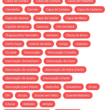
Caixa de correio
Caixa de Costura
Caixa de Presente
Camaleão
Camelo
Capa de Cadeira
Capa de Caderno
Capa de caneca
Capa de Celular
Capa de Mesa
Capitão America
Cenoura
Chá de Bebê
Chapeuzinho Vermelho
chaveiro
Chuva de Amor
Como faço
contos de fada
coruja
crianças
Crochet
Decoração
Decoração Cozinha
Decoração de banheiro
Decoração de Casa
decoração de cozinha
decoração de festa infantil
decoração de Quarto
Decoração infantil
decoração para festas
dedoche
Desenhos
Dicas
DIY
doces
Doces em Feltro
Duende Natalino
Educar
elefante
enfeite