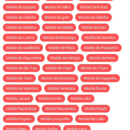
Molde de Esquilo
Molde de feltro
Molde De Frutas
Molde de Galinha
Molde de galo
Molde de Gatinha
Molde de Gatinho
Molde de Girafa
Molde de Kiwi
Molde de Lontra
Molde de Morango
Molde de Naninha
Molde de Ovelhinha
Molde de Polvo
Molde de Porquinho
Molde de Raposinha
Molde de Relógio
Molde de Rena
Molde de Shi-Tzu
Molde de Tigre
Molde de Touro
Molde de Trem
Molde de Unicórnio
Molde de Vaquinha
Molde de Vestidos
Molde Ferradura
Molde Fusca
Molde Jacaré
Molde Kombi
Molde Leão
Molde Papai Noel
Molde Passarinho
Molde Picolé
Molde Pinguim
Molde porquinha
Molde Rei Leão
Molde Rena
Molde Safari
Molde sapo