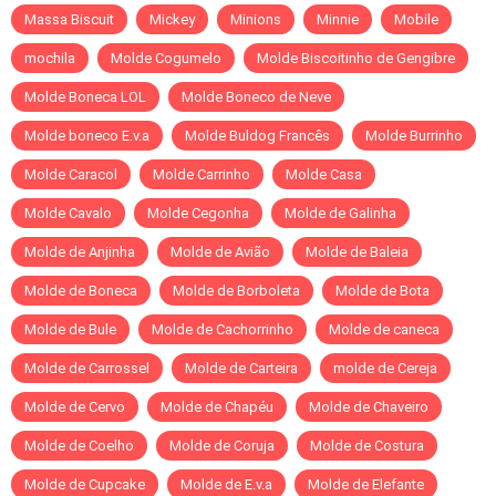
Massa Biscuit
Mickey
Minions
Minnie
Mobile
mochila
Molde Cogumelo
Molde Biscoitinho de Gengibre
Molde Boneca LOL
Molde Boneco de Neve
Molde boneco E.v.a
Molde Buldog Francês
Molde Burrinho
Molde Caracol
Molde Carrinho
Molde Casa
Molde Cavalo
Molde Cegonha
Molde de Galinha
Molde de Anjinha
Molde de Avião
Molde de Baleia
Molde de Boneca
Molde de Borboleta
Molde de Bota
Molde de Bule
Molde de Cachorrinho
Molde de caneca
Molde de Carrossel
Molde de Carteira
molde de Cereja
Molde de Cervo
Molde de Chapéu
Molde de Chaveiro
Molde de Coelho
Molde de Coruja
Molde de Costura
Molde de Cupcake
Molde de E.v.a
Molde de Elefante