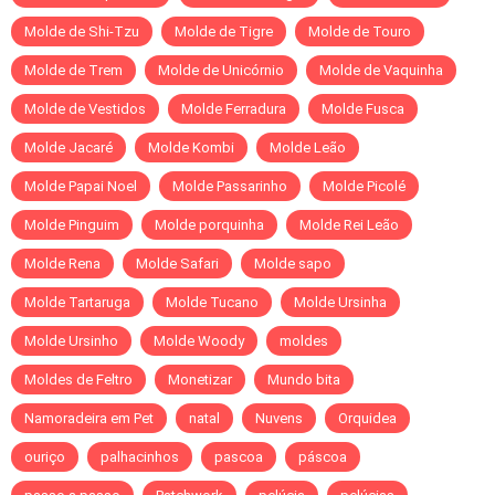
Molde de Shi-Tzu
Molde de Tigre
Molde de Touro
Molde de Trem
Molde de Unicórnio
Molde de Vaquinha
Molde de Vestidos
Molde Ferradura
Molde Fusca
Molde Jacaré
Molde Kombi
Molde Leão
Molde Papai Noel
Molde Passarinho
Molde Picolé
Molde Pinguim
Molde porquinha
Molde Rei Leão
Molde Rena
Molde Safari
Molde sapo
Molde Tartaruga
Molde Tucano
Molde Ursinha
Molde Ursinho
Molde Woody
moldes
Moldes de Feltro
Monetizar
Mundo bita
Namoradeira em Pet
natal
Nuvens
Orquidea
ouriço
palhacinhos
pascoa
páscoa