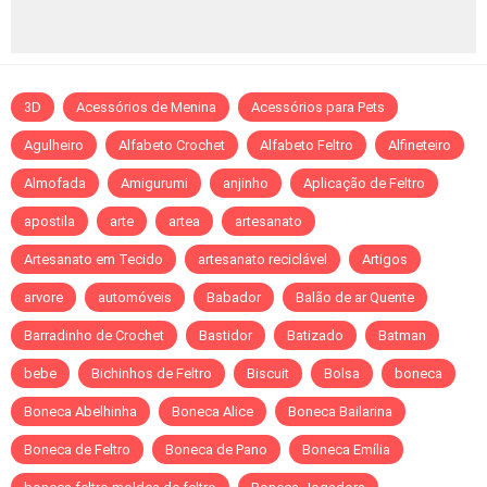
3D
Acessórios de Menina
Acessórios para Pets
Agulheiro
Alfabeto Crochet
Alfabeto Feltro
Alfineteiro
Almofada
Amigurumi
anjinho
Aplicação de Feltro
apostila
arte
artea
artesanato
Artesanato em Tecido
artesanato reciclável
Artigos
arvore
automóveis
Babador
Balão de ar Quente
Barradinho de Crochet
Bastidor
Batizado
Batman
bebe
Bichinhos de Feltro
Biscuit
Bolsa
boneca
Boneca Abelhinha
Boneca Alice
Boneca Bailarina
Boneca de Feltro
Boneca de Pano
Boneca Emília