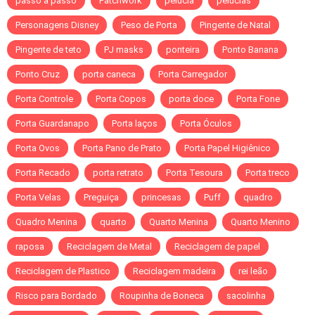
passo a passo
Patchwork
pelúcia
pelúcias
Personagens Disney
Peso de Porta
Pingente de Natal
Pingente de teto
PJ masks
ponteira
Ponto Banana
Ponto Cruz
porta caneca
Porta Carregador
Porta Controle
Porta Copos
porta doce
Porta Fone
Porta Guardanapo
Porta laços
Porta Óculos
Porta Ovos
Porta Pano de Prato
Porta Papel Higiênico
Porta Recado
porta retrato
Porta Tesoura
Porta treco
Porta Velas
Preguiça
princesas
Puff
quadro
Quadro Menina
quarto
Quarto Menina
Quarto Menino
raposa
Reciclagem de Metal
Reciclagem de papel
Reciclagem de Plastico
Reciclagem madeira
rei leão
Risco para Bordado
Roupinha de Boneca
sacolinha