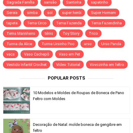
Sagrada Família
sansão
Santinha
sapatinho
Sereia
simba
sol
super herói
Super Homem
tapete
Tema Circo
Tema Fazenda
Tema Fazendinha
Tema Marinheiro
tênis
Toy Story
Trico
Turma da Alice
Turma Ursinho Poo
urso
Urso Panda
vaca
Vaso Cachepô
Vaso em Pet
Vestido Infantil Crochet
Vídeo Tutorial
Vovozinha em feltro
POPULAR POSTS
10 Modelos e Moldes de Roupas de Boneca de Pano
Feltro com Moldes
Decoração de Natal: molde boneca de gengibre em
feltro