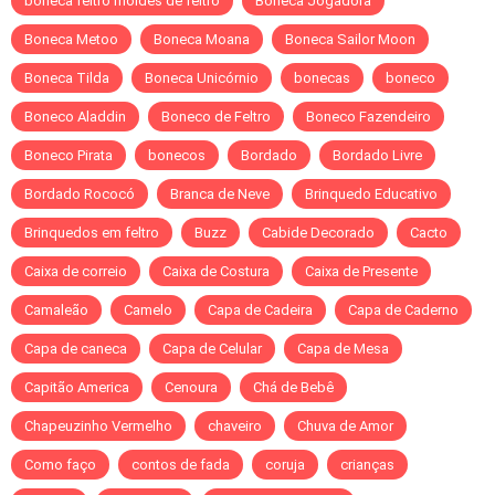
boneca feltro moldes de feltro
Boneca Jogadora
Boneca Metoo
Boneca Moana
Boneca Sailor Moon
Boneca Tilda
Boneca Unicórnio
bonecas
boneco
Boneco Aladdin
Boneco de Feltro
Boneco Fazendeiro
Boneco Pirata
bonecos
Bordado
Bordado Livre
Bordado Rococó
Branca de Neve
Brinquedo Educativo
Brinquedos em feltro
Buzz
Cabide Decorado
Cacto
Caixa de correio
Caixa de Costura
Caixa de Presente
Camaleão
Camelo
Capa de Cadeira
Capa de Caderno
Capa de caneca
Capa de Celular
Capa de Mesa
Capitão America
Cenoura
Chá de Bebê
Chapeuzinho Vermelho
chaveiro
Chuva de Amor
Como faço
contos de fada
coruja
crianças