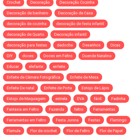
Crochet
Decoração
Decoração Cozinha
Decoração de banheiro
Decoração de Casa
decoração de cozinha
decoração de festa infantil
decoração de Quarto
Decoração infantil
decoração para festas
dedoche
Desenhos
Dicas
DIY
doces
Doces em Feltro
Duende Natalino
Educar
elefante
enfeite
Enfeite de Câmera Fotográfica
Enfeite de Mesa
Enfeite De natal
Enfeite de Porta
Estojo de Lápis
Estojo de Maquiagem
estrela
EVA
fácil
Fadinha
Fantasia em Feltro
Fazenda
feltro
Ferramentas
Ferramentas em Feltro
Festa Junina
Festas
Flamingo
Flamula
Flor de crochet
Flor de Feltro
Flor de Papel