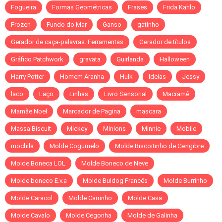
Fogueira
Formas Geométricas
Frases
Frida Kahlo
Frozen
Fundo do Mar
Ganso
gatinho
Gerador de caça-palavras. Ferramentas
Gerador de títulos
Gráfico Patchwork
gravata
Guirlanda
Halloween
Harry Potter
Homem Aranha
Hulk
Ideias
Jessy
laco
Laço
Linhas
Livro Sensorial
Macramê
Mamãe Noel
Marcador de Pagina
mascara
Massa Biscuit
Mickey
Minions
Minnie
Mobile
mochila
Molde Cogumelo
Molde Biscoitinho de Gengibre
Molde Boneca LOL
Molde Boneco de Neve
Molde boneco E.v.a
Molde Buldog Francês
Molde Burrinho
Molde Caracol
Molde Carrinho
Molde Casa
Molde Cavalo
Molde Cegonha
Molde de Galinha