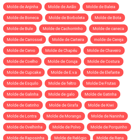
Molde de Anjinha
Molde de Avião
Molde de Baleia
Molde de Boneca
Molde de Borboleta
Molde de Bota
Molde de Bule
Molde de Cachorrinho
Molde de caneca
Molde de Carrossel
Molde de Carteira
molde de Cereja
Molde de Cervo
Molde de Chapéu
Molde de Chaveiro
Molde de Coelho
Molde de Coruja
Molde de Costura
Molde de Cupcake
Molde de E.v.a
Molde de Elefante
Molde de Esquilo
Molde de feltro
Molde De Frutas
Molde de Galinha
Molde de galo
Molde de Gatinha
Molde de Gatinho
Molde de Girafa
Molde de Kiwi
Molde de Lontra
Molde de Morango
Molde de Naninha
Molde de Ovelhinha
Molde de Polvo
Molde de Porquinho
Molde de Raposinha
Molde de Relógio
Molde de Rena