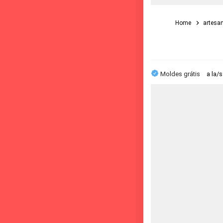
Home
artesa
Moldes grátis
a la/