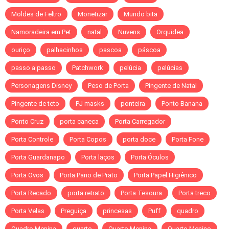
Moldes de Feltro
Monetizar
Mundo bita
Namoradeira em Pet
natal
Nuvens
Orquidea
ouriço
palhacinhos
pascoa
páscoa
passo a passo
Patchwork
pelúcia
pelúcias
Personagens Disney
Peso de Porta
Pingente de Natal
Pingente de teto
PJ masks
ponteira
Ponto Banana
Ponto Cruz
porta caneca
Porta Carregador
Porta Controle
Porta Copos
porta doce
Porta Fone
Porta Guardanapo
Porta laços
Porta Óculos
Porta Ovos
Porta Pano de Prato
Porta Papel Higiênico
Porta Recado
porta retrato
Porta Tesoura
Porta treco
Porta Velas
Preguiça
princesas
Puff
quadro
Quadro Menina
quarto
Quarto Menina
Quarto Menino