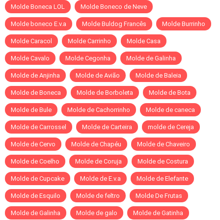
Molde Boneca LOL
Molde Boneco de Neve
Molde boneco E.v.a
Molde Buldog Francês
Molde Burrinho
Molde Caracol
Molde Carrinho
Molde Casa
Molde Cavalo
Molde Cegonha
Molde de Galinha
Molde de Anjinha
Molde de Avião
Molde de Baleia
Molde de Boneca
Molde de Borboleta
Molde de Bota
Molde de Bule
Molde de Cachorrinho
Molde de caneca
Molde de Carrossel
Molde de Carteira
molde de Cereja
Molde de Cervo
Molde de Chapéu
Molde de Chaveiro
Molde de Coelho
Molde de Coruja
Molde de Costura
Molde de Cupcake
Molde de E.v.a
Molde de Elefante
Molde de Esquilo
Molde de feltro
Molde De Frutas
Molde de Galinha
Molde de galo
Molde de Gatinha