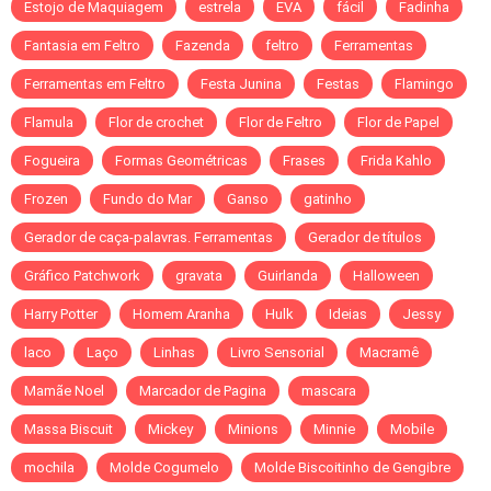
Estojo de Maquiagem
estrela
EVA
fácil
Fadinha
Fantasia em Feltro
Fazenda
feltro
Ferramentas
Ferramentas em Feltro
Festa Junina
Festas
Flamingo
Flamula
Flor de crochet
Flor de Feltro
Flor de Papel
Fogueira
Formas Geométricas
Frases
Frida Kahlo
Frozen
Fundo do Mar
Ganso
gatinho
Gerador de caça-palavras. Ferramentas
Gerador de títulos
Gráfico Patchwork
gravata
Guirlanda
Halloween
Harry Potter
Homem Aranha
Hulk
Ideias
Jessy
laco
Laço
Linhas
Livro Sensorial
Macramê
Mamãe Noel
Marcador de Pagina
mascara
Massa Biscuit
Mickey
Minions
Minnie
Mobile
mochila
Molde Cogumelo
Molde Biscoitinho de Gengibre