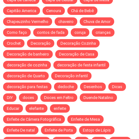
Capitão America
Cenoura
Chá de Bebê
Chapeuzinho Vermelho
chaveiro
Chuva de Amor
Como faço
contos de fada
coruja
crianças
Crochet
Decoração
Decoração Cozinha
Decoração de banheiro
Decoração de Casa
decoração de cozinha
decoração de festa infantil
decoração de Quarto
Decoração infantil
decoração para festas
dedoche
Desenhos
Dicas
DIY
doces
Doces em Feltro
Duende Natalino
Educar
elefante
enfeite
Enfeite de Câmera Fotográfica
Enfeite de Mesa
Enfeite De natal
Enfeite de Porta
Estojo de Lápis