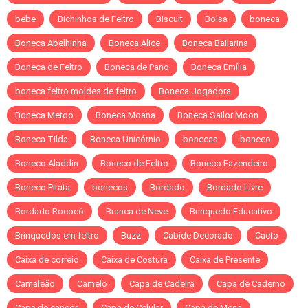
bebe
Bichinhos de Feltro
Biscuit
Bolsa
boneca
Boneca Abelhinha
Boneca Alice
Boneca Bailarina
Boneca de Feltro
Boneca de Pano
Boneca Emília
boneca feltro moldes de feltro
Boneca Jogadora
Boneca Metoo
Boneca Moana
Boneca Sailor Moon
Boneca Tilda
Boneca Unicórnio
bonecas
boneco
Boneco Aladdin
Boneco de Feltro
Boneco Fazendeiro
Boneco Pirata
bonecos
Bordado
Bordado Livre
Bordado Rococó
Branca de Neve
Brinquedo Educativo
Brinquedos em feltro
Buzz
Cabide Decorado
Cacto
Caixa de correio
Caixa de Costura
Caixa de Presente
Camaleão
Camelo
Capa de Cadeira
Capa de Caderno
Capa de caneca
Capa de Celular
Capa de Mesa