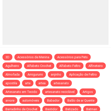
3D
Acessórios de Menina
Acessórios para Pets
Agulheiro
Alfabeto Crochet
Alfabeto Feltro
Alfineteiro
Almofada
Amigurumi
anjinho
Aplicação de Feltro
apostila
arte
artea
artesanato
Artesanato em Tecido
artesanato reciclável
Artigos
arvore
automóveis
Babador
Balão de ar Quente
Barradinho de Crochet
Bastidor
Batizado
Batman