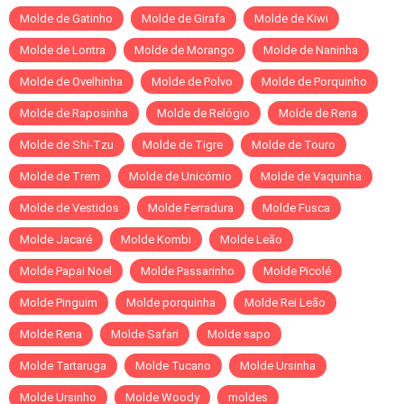
Molde de Gatinho
Molde de Girafa
Molde de Kiwi
Molde de Lontra
Molde de Morango
Molde de Naninha
Molde de Ovelhinha
Molde de Polvo
Molde de Porquinho
Molde de Raposinha
Molde de Relógio
Molde de Rena
Molde de Shi-Tzu
Molde de Tigre
Molde de Touro
Molde de Trem
Molde de Unicórnio
Molde de Vaquinha
Molde de Vestidos
Molde Ferradura
Molde Fusca
Molde Jacaré
Molde Kombi
Molde Leão
Molde Papai Noel
Molde Passarinho
Molde Picolé
Molde Pinguim
Molde porquinha
Molde Rei Leão
Molde Rena
Molde Safari
Molde sapo
Molde Tartaruga
Molde Tucano
Molde Ursinha
Molde Ursinho
Molde Woody
moldes