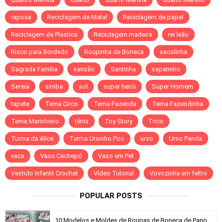
raposa
Reciclagem de Metal
Reciclagem de papel
Reciclagem de Plastico
Reciclagem madeira
rei leão
Risco para Bordado
Roupinha de Boneca
sacolinha
Sagrada Família
sansão
Santinha
sapatinho
Sereia
simba
sol
super herói
Super Homem
tapete
Tema Circo
Tema Fazenda
Tema Fazendinha
Tema Marinheiro
tênis
Toy Story
Trico
Turma da Alice
Turma Ursinho Poo
urso
Urso Panda
vaca
Vaso Cachepô
Vaso em Pet
Vestido Infantil Crochet
Vídeo Tutorial
Vovozinha em feltro
POPULAR POSTS
10 Modelos e Moldes de Roupas de Boneca de Pano