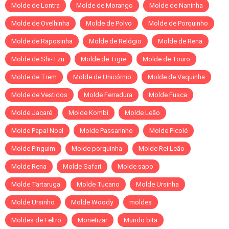
Molde de Lontra
Molde de Morango
Molde de Naninha
Molde de Ovelhinha
Molde de Polvo
Molde de Porquinho
Molde de Raposinha
Molde de Relógio
Molde de Rena
Molde de Shi-Tzu
Molde de Tigre
Molde de Touro
Molde de Trem
Molde de Unicórnio
Molde de Vaquinha
Molde de Vestidos
Molde Ferradura
Molde Fusca
Molde Jacaré
Molde Kombi
Molde Leão
Molde Papai Noel
Molde Passarinho
Molde Picolé
Molde Pinguim
Molde porquinha
Molde Rei Leão
Molde Rena
Molde Safari
Molde sapo
Molde Tartaruga
Molde Tucano
Molde Ursinha
Molde Ursinho
Molde Woody
moldes
Moldes de Feltro
Monetizar
Mundo bita