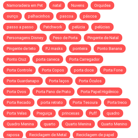
Namoradeira em Pet
natal
Nuvens
Orquidea
ouriço
palhacinhos
pascoa
páscoa
passo a passo
Patchwork
pelúcia
pelúcias
Personagens Disney
Peso de Porta
Pingente de Natal
Pingente de teto
PJ masks
ponteira
Ponto Banana
Ponto Cruz
porta caneca
Porta Carregador
Porta Controle
Porta Copos
porta doce
Porta Fone
Porta Guardanapo
Porta laços
Porta Óculos
Porta Ovos
Porta Pano de Prato
Porta Papel Higiênico
Porta Recado
porta retrato
Porta Tesoura
Porta treco
Porta Velas
Preguiça
princesas
Puff
quadro
Quadro Menina
quarto
Quarto Menina
Quarto Menino
raposa
Reciclagem de Metal
Reciclagem de papel