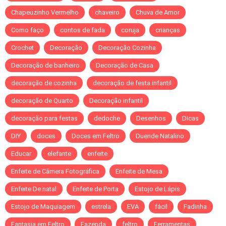
Chapeuzinho Vermelho
chaveiro
Chuva de Amor
Como faço
contos de fada
coruja
crianças
Crochet
Decoração
Decoração Cozinha
Decoração de banheiro
Decoração de Casa
decoração de cozinha
decoração de festa infantil
decoração de Quarto
Decoração infantil
decoração para festas
dedoche
Desenhos
Dicas
DIY
doces
Doces em Feltro
Duende Natalino
Educar
elefante
enfeite
Enfeite de Câmera Fotográfica
Enfeite de Mesa
Enfeite De natal
Enfeite de Porta
Estojo de Lápis
Estojo de Maquiagem
estrela
EVA
fácil
Fadinha
Fantasia em Feltro
Fazenda
feltro
Ferramentas