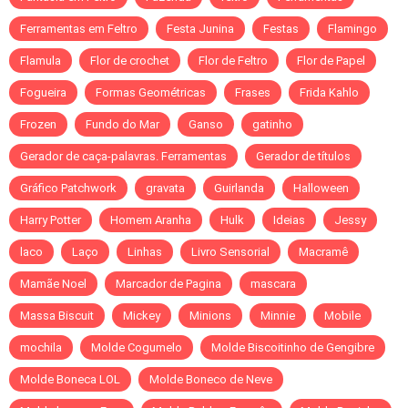
Ferramentas em Feltro
Festa Junina
Festas
Flamingo
Flamula
Flor de crochet
Flor de Feltro
Flor de Papel
Fogueira
Formas Geométricas
Frases
Frida Kahlo
Frozen
Fundo do Mar
Ganso
gatinho
Gerador de caça-palavras. Ferramentas
Gerador de títulos
Gráfico Patchwork
gravata
Guirlanda
Halloween
Harry Potter
Homem Aranha
Hulk
Ideias
Jessy
laco
Laço
Linhas
Livro Sensorial
Macramê
Mamãe Noel
Marcador de Pagina
mascara
Massa Biscuit
Mickey
Minions
Minnie
Mobile
mochila
Molde Cogumelo
Molde Biscoitinho de Gengibre
Molde Boneca LOL
Molde Boneco de Neve