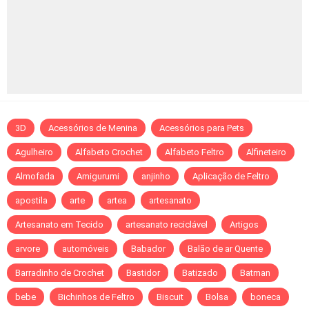
3D
Acessórios de Menina
Acessórios para Pets
Agulheiro
Alfabeto Crochet
Alfabeto Feltro
Alfineteiro
Almofada
Amigurumi
anjinho
Aplicação de Feltro
apostila
arte
artea
artesanato
Artesanato em Tecido
artesanato reciclável
Artigos
arvore
automóveis
Babador
Balão de ar Quente
Barradinho de Crochet
Bastidor
Batizado
Batman
bebe
Bichinhos de Feltro
Biscuit
Bolsa
boneca