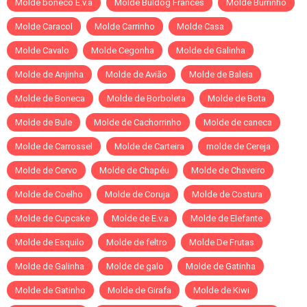
Molde boneco E.v.a
Molde Buldog Francês
Molde Burrinho
Molde Caracol
Molde Carrinho
Molde Casa
Molde Cavalo
Molde Cegonha
Molde de Galinha
Molde de Anjinha
Molde de Avião
Molde de Baleia
Molde de Boneca
Molde de Borboleta
Molde de Bota
Molde de Bule
Molde de Cachorrinho
Molde de caneca
Molde de Carrossel
Molde de Carteira
molde de Cereja
Molde de Cervo
Molde de Chapéu
Molde de Chaveiro
Molde de Coelho
Molde de Coruja
Molde de Costura
Molde de Cupcake
Molde de E.v.a
Molde de Elefante
Molde de Esquilo
Molde de feltro
Molde De Frutas
Molde de Galinha
Molde de galo
Molde de Gatinha
Molde de Gatinho
Molde de Girafa
Molde de Kiwi