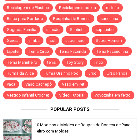
Reciclagem de Plastico
Reciclagem madeira
rei leão
Risco para Bordado
Roupinha de Boneca
sacolinha
Sagrada Família
sansão
Santinha
sapatinho
Sereia
simba
sol
super herói
Super Homem
tapete
Tema Circo
Tema Fazenda
Tema Fazendinha
Tema Marinheiro
tênis
Toy Story
Trico
Turma da Alice
Turma Ursinho Poo
urso
Urso Panda
vaca
Vaso Cachepô
Vaso em Pet
Vestido Infantil Crochet
Vídeo Tutorial
Vovozinha em feltro
POPULAR POSTS
10 Modelos e Moldes de Roupas de Boneca de Pano
Feltro com Moldes