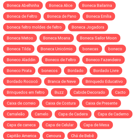
Boneca Abelhinha
Boneca Alice
Boneca Bailarina
Boneca de Feltro
Boneca de Pano
Boneca Emília
boneca feltro moldes de feltro
Boneca Jogadora
Boneca Metoo
Boneca Moana
Boneca Sailor Moon
Boneca Tilda
Boneca Unicórnio
bonecas
boneco
Boneco Aladdin
Boneco de Feltro
Boneco Fazendeiro
Boneco Pirata
bonecos
Bordado
Bordado Livre
Bordado Rococó
Branca de Neve
Brinquedo Educativo
Brinquedos em feltro
Buzz
Cabide Decorado
Cacto
Caixa de correio
Caixa de Costura
Caixa de Presente
Camaleão
Camelo
Capa de Cadeira
Capa de Caderno
Capa de caneca
Capa de Celular
Capa de Mesa
Capitão America
Cenoura
Chá de Bebê