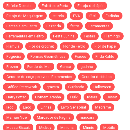
Enfeite De natal
Enfeite de Porta
Estojo de Lápis
Estojo de Maquiagem
estrela
EVA
fácil
Fadinha
Fantasia em Feltro
Fazenda
feltro
Ferramentas
Ferramentas em Feltro
Festa Junina
Festas
Flamingo
Flamula
Flor de crochet
Flor de Feltro
Flor de Papel
Fogueira
Formas Geométricas
Frases
Frida Kahlo
Frozen
Fundo do Mar
Ganso
gatinho
Gerador de caça-palavras. Ferramentas
Gerador de títulos
Gráfico Patchwork
gravata
Guirlanda
Halloween
Harry Potter
Homem Aranha
Hulk
Ideias
Jessy
laco
Laço
Linhas
Livro Sensorial
Macramê
Mamãe Noel
Marcador de Pagina
mascara
Massa Biscuit
Mickey
Minions
Minnie
Mobile