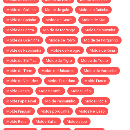
Molde de Galinha
Molde de galo
Molde de Gatinha
Molde de Gatinho
Molde de Girafa
Molde de Kiwi
Molde de Lontra
Molde de Morango
Molde de Naninha
Molde de Ovelhinha
Molde de Polvo
Molde de Porquinho
Molde de Raposinha
Molde de Relógio
Molde de Rena
Molde de Shi-Tzu
Molde de Tigre
Molde de Touro
Molde de Trem
Molde de Unicórnio
Molde de Vaquinha
Molde de Vestidos
Molde Ferradura
Molde Fusca
Molde Jacaré
Molde Kombi
Molde Leão
Molde Papai Noel
Molde Passarinho
Molde Picolé
Molde Pinguim
Molde porquinha
Molde Rei Leão
Molde Rena
Molde Safari
Molde sapo