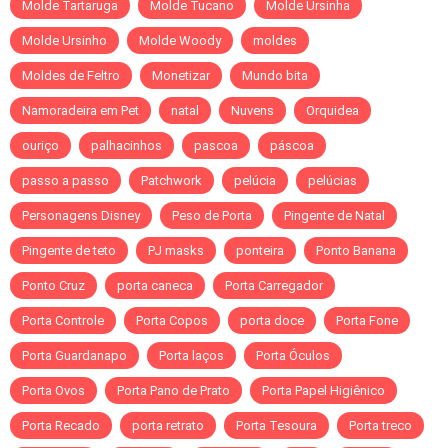
Molde Tartaruga
Molde Tucano
Molde Ursinha
Molde Ursinho
Molde Woody
moldes
Moldes de Feltro
Monetizar
Mundo bita
Namoradeira em Pet
natal
Nuvens
Orquidea
ouriço
palhacinhos
pascoa
páscoa
passo a passo
Patchwork
pelúcia
pelúcias
Personagens Disney
Peso de Porta
Pingente de Natal
Pingente de teto
PJ masks
ponteira
Ponto Banana
Ponto Cruz
porta caneca
Porta Carregador
Porta Controle
Porta Copos
porta doce
Porta Fone
Porta Guardanapo
Porta laços
Porta Óculos
Porta Ovos
Porta Pano de Prato
Porta Papel Higiênico
Porta Recado
porta retrato
Porta Tesoura
Porta treco