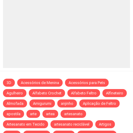
3D
Acessórios de Menina
Acessórios para Pets
Agulheiro
Alfabeto Crochet
Alfabeto Feltro
Alfineteiro
Almofada
Amigurumi
anjinho
Aplicação de Feltro
apostila
arte
artea
artesanato
Artesanato em Tecido
artesanato reciclável
Artigos