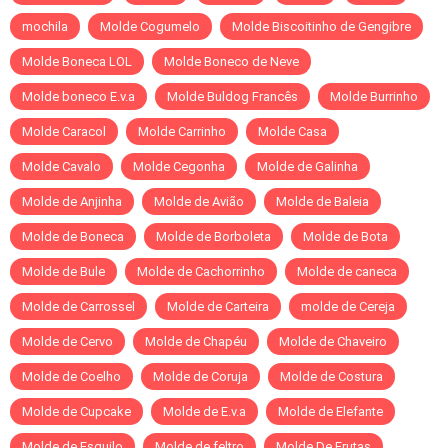
mochila
Molde Cogumelo
Molde Biscoitinho de Gengibre
Molde Boneca LOL
Molde Boneco de Neve
Molde boneco E.v.a
Molde Buldog Francês
Molde Burrinho
Molde Caracol
Molde Carrinho
Molde Casa
Molde Cavalo
Molde Cegonha
Molde de Galinha
Molde de Anjinha
Molde de Avião
Molde de Baleia
Molde de Boneca
Molde de Borboleta
Molde de Bota
Molde de Bule
Molde de Cachorrinho
Molde de caneca
Molde de Carrossel
Molde de Carteira
molde de Cereja
Molde de Cervo
Molde de Chapéu
Molde de Chaveiro
Molde de Coelho
Molde de Coruja
Molde de Costura
Molde de Cupcake
Molde de E.v.a
Molde de Elefante
Molde de Esquilo
Molde de feltro
Molde De Frutas