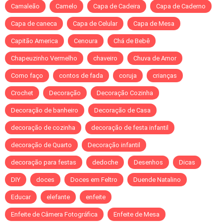
Camaleão
Camelo
Capa de Cadeira
Capa de Caderno
Capa de caneca
Capa de Celular
Capa de Mesa
Capitão America
Cenoura
Chá de Bebê
Chapeuzinho Vermelho
chaveiro
Chuva de Amor
Como faço
contos de fada
coruja
crianças
Crochet
Decoração
Decoração Cozinha
Decoração de banheiro
Decoração de Casa
decoração de cozinha
decoração de festa infantil
decoração de Quarto
Decoração infantil
decoração para festas
dedoche
Desenhos
Dicas
DIY
doces
Doces em Feltro
Duende Natalino
Educar
elefante
enfeite
Enfeite de Câmera Fotográfica
Enfeite de Mesa