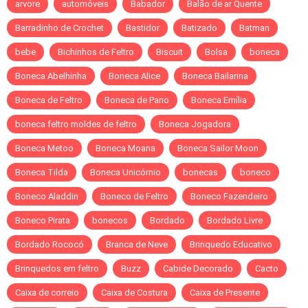
arvore
automóveis
Babador
Balão de ar Quente
Barradinho de Crochet
Bastidor
Batizado
Batman
bebe
Bichinhos de Feltro
Biscuit
Bolsa
boneca
Boneca Abelhinha
Boneca Alice
Boneca Bailarina
Boneca de Feltro
Boneca de Pano
Boneca Emília
boneca feltro moldes de feltro
Boneca Jogadora
Boneca Metoo
Boneca Moana
Boneca Sailor Moon
Boneca Tilda
Boneca Unicórnio
bonecas
boneco
Boneco Aladdin
Boneco de Feltro
Boneco Fazendeiro
Boneco Pirata
bonecos
Bordado
Bordado Livre
Bordado Rococó
Branca de Neve
Brinquedo Educativo
Brinquedos em feltro
Buzz
Cabide Decorado
Cacto
Caixa de correio
Caixa de Costura
Caixa de Presente