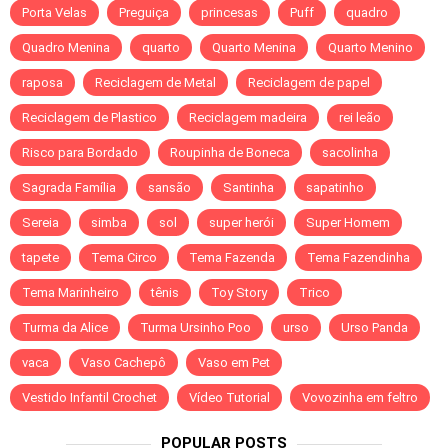
Porta Velas
Preguiça
princesas
Puff
quadro
Quadro Menina
quarto
Quarto Menina
Quarto Menino
raposa
Reciclagem de Metal
Reciclagem de papel
Reciclagem de Plastico
Reciclagem madeira
rei leão
Risco para Bordado
Roupinha de Boneca
sacolinha
Sagrada Família
sansão
Santinha
sapatinho
Sereia
simba
sol
super herói
Super Homem
tapete
Tema Circo
Tema Fazenda
Tema Fazendinha
Tema Marinheiro
tênis
Toy Story
Trico
Turma da Alice
Turma Ursinho Poo
urso
Urso Panda
vaca
Vaso Cachepô
Vaso em Pet
Vestido Infantil Crochet
Vídeo Tutorial
Vovozinha em feltro
POPULAR POSTS