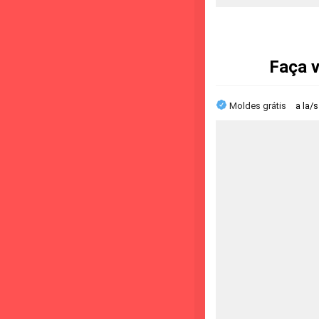
Faça v
Moldes grátis
a la/