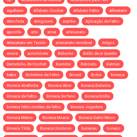
Agulheiro
Alfabeto Crochet
Alfabeto Feltro
Alfineteiro
Almofada
Amigurumi
anjinho
Aplicação de Feltro
apostila
arte
artea
artesanato
Artesanato em Tecido
artesanato reciclável
Artigos
arvore
automóveis
Babador
Balão de ar Quente
Barradinho de Crochet
Bastidor
Batizado
Batman
bebe
Bichinhos de Feltro
Biscuit
Bolsa
boneca
Boneca Abelhinha
Boneca Alice
Boneca Bailarina
Boneca de Feltro
Boneca de Pano
Boneca Emília
boneca feltro moldes de feltro
Boneca Jogadora
Boneca Metoo
Boneca Moana
Boneca Sailor Moon
Boneca Tilda
Boneca Unicórnio
bonecas
boneco