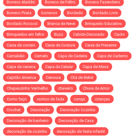
Boneco Aladdin
Boneco de Feltro
Boneco Fazendeiro
Boneco Pirata
bonecos
Bordado
Bordado Livre
Bordado Rococó
Branca de Neve
Brinquedo Educativo
Brinquedos em feltro
Buzz
Cabide Decorado
Cacto
Caixa de correio
Caixa de Costura
Caixa de Presente
Camaleão
Camelo
Capa de Cadeira
Capa de Caderno
Capa de caneca
Capa de Celular
Capa de Mesa
Capitão America
Cenoura
Chá de Bebê
Chapeuzinho Vermelho
chaveiro
Chuva de Amor
Como faço
contos de fada
coruja
crianças
Crochet
Decoração
Decoração Cozinha
Decoração de banheiro
Decoração de Casa
decoração de cozinha
decoração de festa infantil