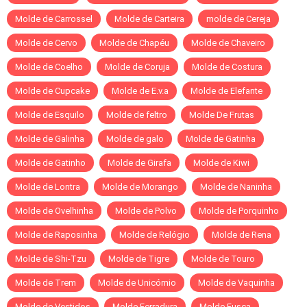
Molde de Carrossel
Molde de Carteira
molde de Cereja
Molde de Cervo
Molde de Chapéu
Molde de Chaveiro
Molde de Coelho
Molde de Coruja
Molde de Costura
Molde de Cupcake
Molde de E.v.a
Molde de Elefante
Molde de Esquilo
Molde de feltro
Molde De Frutas
Molde de Galinha
Molde de galo
Molde de Gatinha
Molde de Gatinho
Molde de Girafa
Molde de Kiwi
Molde de Lontra
Molde de Morango
Molde de Naninha
Molde de Ovelhinha
Molde de Polvo
Molde de Porquinho
Molde de Raposinha
Molde de Relógio
Molde de Rena
Molde de Shi-Tzu
Molde de Tigre
Molde de Touro
Molde de Trem
Molde de Unicórnio
Molde de Vaquinha
Molde de Vestidos
Molde Ferradura
Molde Fusca