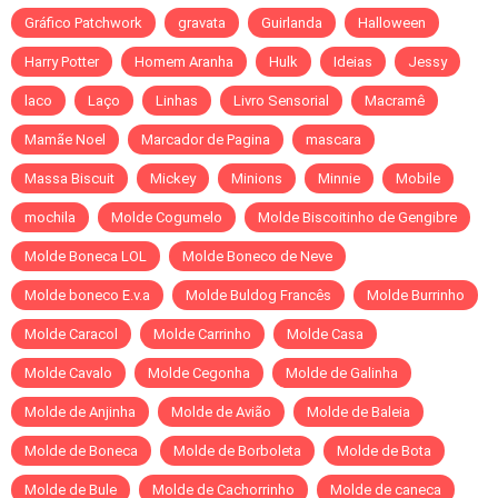
Gráfico Patchwork
gravata
Guirlanda
Halloween
Harry Potter
Homem Aranha
Hulk
Ideias
Jessy
laco
Laço
Linhas
Livro Sensorial
Macramê
Mamãe Noel
Marcador de Pagina
mascara
Massa Biscuit
Mickey
Minions
Minnie
Mobile
mochila
Molde Cogumelo
Molde Biscoitinho de Gengibre
Molde Boneca LOL
Molde Boneco de Neve
Molde boneco E.v.a
Molde Buldog Francês
Molde Burrinho
Molde Caracol
Molde Carrinho
Molde Casa
Molde Cavalo
Molde Cegonha
Molde de Galinha
Molde de Anjinha
Molde de Avião
Molde de Baleia
Molde de Boneca
Molde de Borboleta
Molde de Bota
Molde de Bule
Molde de Cachorrinho
Molde de caneca