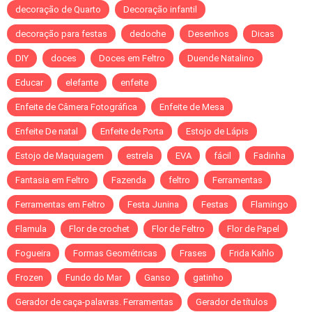
decoração de Quarto
Decoração infantil
decoração para festas
dedoche
Desenhos
Dicas
DIY
doces
Doces em Feltro
Duende Natalino
Educar
elefante
enfeite
Enfeite de Câmera Fotográfica
Enfeite de Mesa
Enfeite De natal
Enfeite de Porta
Estojo de Lápis
Estojo de Maquiagem
estrela
EVA
fácil
Fadinha
Fantasia em Feltro
Fazenda
feltro
Ferramentas
Ferramentas em Feltro
Festa Junina
Festas
Flamingo
Flamula
Flor de crochet
Flor de Feltro
Flor de Papel
Fogueira
Formas Geométricas
Frases
Frida Kahlo
Frozen
Fundo do Mar
Ganso
gatinho
Gerador de caça-palavras. Ferramentas
Gerador de títulos