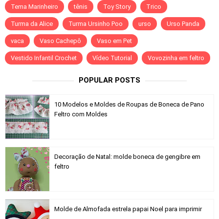
Tema Marinheiro
tênis
Toy Story
Trico
Turma da Alice
Turma Ursinho Poo
urso
Urso Panda
vaca
Vaso Cachepô
Vaso em Pet
Vestido Infantil Crochet
Vídeo Tutorial
Vovozinha em feltro
POPULAR POSTS
10 Modelos e Moldes de Roupas de Boneca de Pano
Feltro com Moldes
Decoração de Natal: molde boneca de gengibre em
feltro
Molde de Almofada estrela papai Noel para imprimir