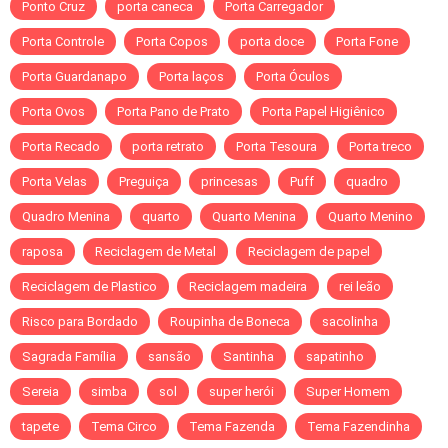
Ponto Cruz
porta caneca
Porta Carregador
Porta Controle
Porta Copos
porta doce
Porta Fone
Porta Guardanapo
Porta laços
Porta Óculos
Porta Ovos
Porta Pano de Prato
Porta Papel Higiênico
Porta Recado
porta retrato
Porta Tesoura
Porta treco
Porta Velas
Preguiça
princesas
Puff
quadro
Quadro Menina
quarto
Quarto Menina
Quarto Menino
raposa
Reciclagem de Metal
Reciclagem de papel
Reciclagem de Plastico
Reciclagem madeira
rei leão
Risco para Bordado
Roupinha de Boneca
sacolinha
Sagrada Família
sansão
Santinha
sapatinho
Sereia
simba
sol
super herói
Super Homem
tapete
Tema Circo
Tema Fazenda
Tema Fazendinha