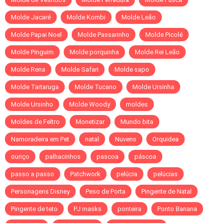
Molde Jacaré
Molde Kombi
Molde Leão
Molde Papai Noel
Molde Passarinho
Molde Picolé
Molde Pinguim
Molde porquinha
Molde Rei Leão
Molde Rena
Molde Safari
Molde sapo
Molde Tartaruga
Molde Tucano
Molde Ursinha
Molde Ursinho
Molde Woody
moldes
Moldes de Feltro
Monetizar
Mundo bita
Namoradeira em Pet
natal
Nuvens
Orquidea
ouriço
palhacinhos
pascoa
páscoa
passo a passo
Patchwork
pelúcia
pelúcias
Personagens Disney
Peso de Porta
Pingente de Natal
Pingente de teto
PJ masks
ponteira
Ponto Banana