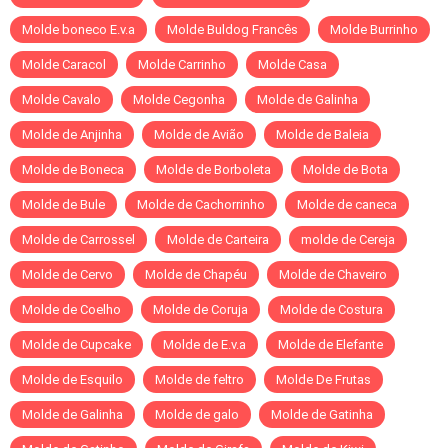
Molde boneco E.v.a
Molde Buldog Francês
Molde Burrinho
Molde Caracol
Molde Carrinho
Molde Casa
Molde Cavalo
Molde Cegonha
Molde de Galinha
Molde de Anjinha
Molde de Avião
Molde de Baleia
Molde de Boneca
Molde de Borboleta
Molde de Bota
Molde de Bule
Molde de Cachorrinho
Molde de caneca
Molde de Carrossel
Molde de Carteira
molde de Cereja
Molde de Cervo
Molde de Chapéu
Molde de Chaveiro
Molde de Coelho
Molde de Coruja
Molde de Costura
Molde de Cupcake
Molde de E.v.a
Molde de Elefante
Molde de Esquilo
Molde de feltro
Molde De Frutas
Molde de Galinha
Molde de galo
Molde de Gatinha