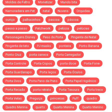
Moldes de Feltro
Monetizar
Mundo bita
Namoradeira em Pet
natal
Nuvens
Orquidea
ouriço
palhacinhos
pascoa
páscoa
passo a passo
Patchwork
pelúcia
pelúcias
Personagens Disney
Peso de Porta
Pingente de Natal
Pingente de teto
PJ masks
ponteira
Ponto Banana
Ponto Cruz
porta caneca
Porta Carregador
Porta Controle
Porta Copos
porta doce
Porta Fone
Porta Guardanapo
Porta laços
Porta Óculos
Porta Ovos
Porta Pano de Prato
Porta Papel Higiênico
Porta Recado
porta retrato
Porta Tesoura
Porta treco
Porta Velas
Preguiça
princesas
Puff
quadro
Quadro Menina
quarto
Quarto Menina
Quarto Menino