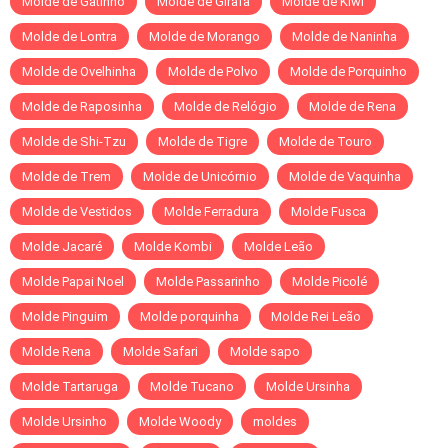
Molde de Gatinho
Molde de Girafa
Molde de Kiwi
Molde de Lontra
Molde de Morango
Molde de Naninha
Molde de Ovelhinha
Molde de Polvo
Molde de Porquinho
Molde de Raposinha
Molde de Relógio
Molde de Rena
Molde de Shi-Tzu
Molde de Tigre
Molde de Touro
Molde de Trem
Molde de Unicórnio
Molde de Vaquinha
Molde de Vestidos
Molde Ferradura
Molde Fusca
Molde Jacaré
Molde Kombi
Molde Leão
Molde Papai Noel
Molde Passarinho
Molde Picolé
Molde Pinguim
Molde porquinha
Molde Rei Leão
Molde Rena
Molde Safari
Molde sapo
Molde Tartaruga
Molde Tucano
Molde Ursinha
Molde Ursinho
Molde Woody
moldes