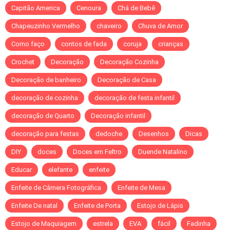
Capitão America
Cenoura
Chá de Bebê
Chapeuzinho Vermelho
chaveiro
Chuva de Amor
Como faço
contos de fada
coruja
crianças
Crochet
Decoração
Decoração Cozinha
Decoração de banheiro
Decoração de Casa
decoração de cozinha
decoração de festa infantil
decoração de Quarto
Decoração infantil
decoração para festas
dedoche
Desenhos
Dicas
DIY
doces
Doces em Feltro
Duende Natalino
Educar
elefante
enfeite
Enfeite de Câmera Fotográfica
Enfeite de Mesa
Enfeite De natal
Enfeite de Porta
Estojo de Lápis
Estojo de Maquiagem
estrela
EVA
fácil
Fadinha