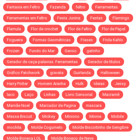
Fantasia em Feltro
Fazenda
feltro
Ferramentas
Ferramentas em Feltro
Festa Junina
Festas
Flamingo
Flamula
Flor de crochet
Flor de Feltro
Flor de Papel
Fogueira
Formas Geométricas
Frases
Frida Kahlo
Frozen
Fundo do Mar
Ganso
gatinho
Gerador de caça-palavras. Ferramentas
Gerador de títulos
Gráfico Patchwork
gravata
Guirlanda
Halloween
Harry Potter
Homem Aranha
Hulk
Ideias
Jessy
laco
Laço
Linhas
Livro Sensorial
Macramê
Mamãe Noel
Marcador de Pagina
mascara
Massa Biscuit
Mickey
Minions
Minnie
Mobile
mochila
Molde Cogumelo
Molde Biscoitinho de Gengibre
Molde Boneca LOL
Molde Boneco de Neve