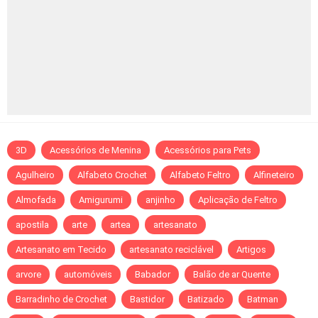
3D
Acessórios de Menina
Acessórios para Pets
Agulheiro
Alfabeto Crochet
Alfabeto Feltro
Alfineteiro
Almofada
Amigurumi
anjinho
Aplicação de Feltro
apostila
arte
artea
artesanato
Artesanato em Tecido
artesanato reciclável
Artigos
arvore
automóveis
Babador
Balão de ar Quente
Barradinho de Crochet
Bastidor
Batizado
Batman