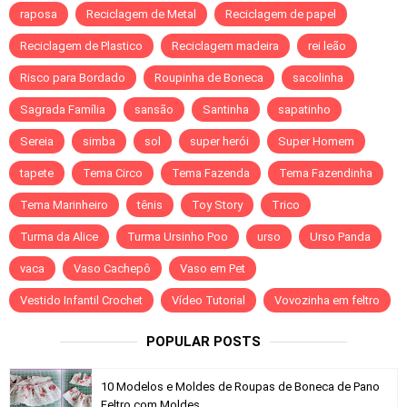
raposa
Reciclagem de Metal
Reciclagem de papel
Reciclagem de Plastico
Reciclagem madeira
rei leão
Risco para Bordado
Roupinha de Boneca
sacolinha
Sagrada Família
sansão
Santinha
sapatinho
Sereia
simba
sol
super herói
Super Homem
tapete
Tema Circo
Tema Fazenda
Tema Fazendinha
Tema Marinheiro
tênis
Toy Story
Trico
Turma da Alice
Turma Ursinho Poo
urso
Urso Panda
vaca
Vaso Cachepô
Vaso em Pet
Vestido Infantil Crochet
Vídeo Tutorial
Vovozinha em feltro
POPULAR POSTS
10 Modelos e Moldes de Roupas de Boneca de Pano
Feltro com Moldes