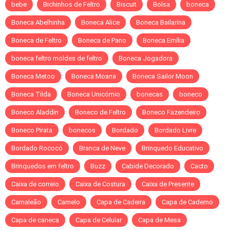
bebe
Bichinhos de Feltro
Biscuit
Bolsa
boneca
Boneca Abelhinha
Boneca Alice
Boneca Bailarina
Boneca de Feltro
Boneca de Pano
Boneca Emília
boneca feltro moldes de feltro
Boneca Jogadora
Boneca Metoo
Boneca Moana
Boneca Sailor Moon
Boneca Tilda
Boneca Unicórnio
bonecas
boneco
Boneco Aladdin
Boneco de Feltro
Boneco Fazendeiro
Boneco Pirata
bonecos
Bordado
Bordado Livre
Bordado Rococó
Branca de Neve
Brinquedo Educativo
Brinquedos em feltro
Buzz
Cabide Decorado
Cacto
Caixa de correio
Caixa de Costura
Caixa de Presente
Camaleão
Camelo
Capa de Cadeira
Capa de Caderno
Capa de caneca
Capa de Celular
Capa de Mesa