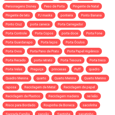
Personagens Disney
Peso de Porta
Pingente de Natal
Pingente de teto
PJ masks
ponteira
Ponto Banana
Ponto Cruz
porta caneca
Porta Carregador
Porta Controle
Porta Copos
porta doce
Porta Fone
Porta Guardanapo
Porta laços
Porta Óculos
Porta Ovos
Porta Pano de Prato
Porta Papel Higiênico
Porta Recado
porta retrato
Porta Tesoura
Porta treco
Porta Velas
Preguiça
princesas
Puff
quadro
Quadro Menina
quarto
Quarto Menina
Quarto Menino
raposa
Reciclagem de Metal
Reciclagem de papel
Reciclagem de Plastico
Reciclagem madeira
rei leão
Risco para Bordado
Roupinha de Boneca
sacolinha
Sagrada Família
sansão
Santinha
sapatinho