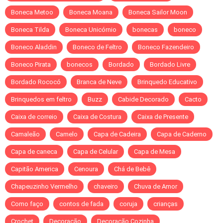
Boneca Metoo
Boneca Moana
Boneca Sailor Moon
Boneca Tilda
Boneca Unicórnio
bonecas
boneco
Boneco Aladdin
Boneco de Feltro
Boneco Fazendeiro
Boneco Pirata
bonecos
Bordado
Bordado Livre
Bordado Rococó
Branca de Neve
Brinquedo Educativo
Brinquedos em feltro
Buzz
Cabide Decorado
Cacto
Caixa de correio
Caixa de Costura
Caixa de Presente
Camaleão
Camelo
Capa de Cadeira
Capa de Caderno
Capa de caneca
Capa de Celular
Capa de Mesa
Capitão America
Cenoura
Chá de Bebê
Chapeuzinho Vermelho
chaveiro
Chuva de Amor
Como faço
contos de fada
coruja
crianças
Crochet
Decoração
Decoração Cozinha