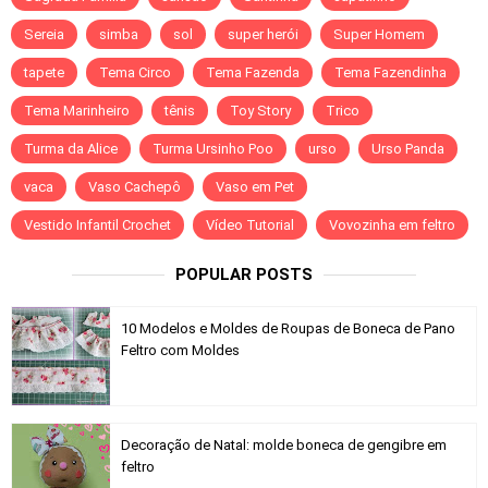
Sereia
simba
sol
super herói
Super Homem
tapete
Tema Circo
Tema Fazenda
Tema Fazendinha
Tema Marinheiro
tênis
Toy Story
Trico
Turma da Alice
Turma Ursinho Poo
urso
Urso Panda
vaca
Vaso Cachepô
Vaso em Pet
Vestido Infantil Crochet
Vídeo Tutorial
Vovozinha em feltro
POPULAR POSTS
10 Modelos e Moldes de Roupas de Boneca de Pano
Feltro com Moldes
Decoração de Natal: molde boneca de gengibre em
feltro