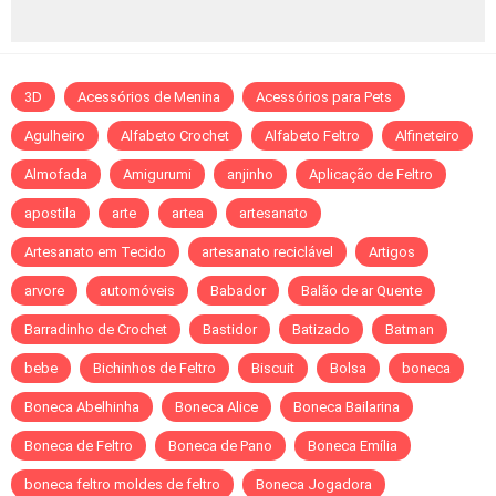
3D
Acessórios de Menina
Acessórios para Pets
Agulheiro
Alfabeto Crochet
Alfabeto Feltro
Alfineteiro
Almofada
Amigurumi
anjinho
Aplicação de Feltro
apostila
arte
artea
artesanato
Artesanato em Tecido
artesanato reciclável
Artigos
arvore
automóveis
Babador
Balão de ar Quente
Barradinho de Crochet
Bastidor
Batizado
Batman
bebe
Bichinhos de Feltro
Biscuit
Bolsa
boneca
Boneca Abelhinha
Boneca Alice
Boneca Bailarina
Boneca de Feltro
Boneca de Pano
Boneca Emília
boneca feltro moldes de feltro
Boneca Jogadora