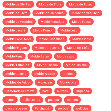
Molde de Shi-Tzu
Molde de Tigre
Molde de Touro
Molde de Trem
Molde de Unicórnio
Molde de Vaquinha
Molde de Vestidos
Molde Ferradura
Molde Fusca
Molde Jacaré
Molde Kombi
Molde Leão
Molde Papai Noel
Molde Passarinho
Molde Picolé
Molde Pinguim
Molde porquinha
Molde Rei Leão
Molde Rena
Molde Safari
Molde sapo
Molde Tartaruga
Molde Tucano
Molde Ursinha
Molde Ursinho
Molde Woody
moldes
Moldes de Feltro
Monetizar
Mundo bita
Namoradeira em Pet
natal
Nuvens
Orquidea
ouriço
palhacinhos
pascoa
páscoa
passo a passo
Patchwork
pelúcia
pelúcias