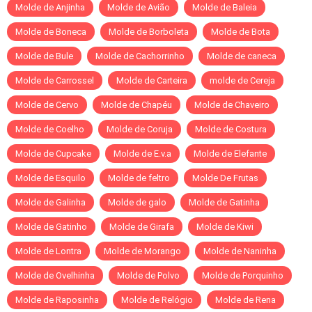
Molde de Anjinha
Molde de Avião
Molde de Baleia
Molde de Boneca
Molde de Borboleta
Molde de Bota
Molde de Bule
Molde de Cachorrinho
Molde de caneca
Molde de Carrossel
Molde de Carteira
molde de Cereja
Molde de Cervo
Molde de Chapéu
Molde de Chaveiro
Molde de Coelho
Molde de Coruja
Molde de Costura
Molde de Cupcake
Molde de E.v.a
Molde de Elefante
Molde de Esquilo
Molde de feltro
Molde De Frutas
Molde de Galinha
Molde de galo
Molde de Gatinha
Molde de Gatinho
Molde de Girafa
Molde de Kiwi
Molde de Lontra
Molde de Morango
Molde de Naninha
Molde de Ovelhinha
Molde de Polvo
Molde de Porquinho
Molde de Raposinha
Molde de Relógio
Molde de Rena