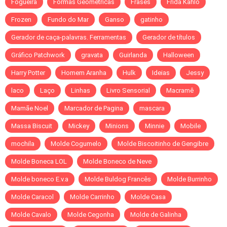
Fogueira
Formas Geométricas
Frases
Frida Kahlo
Frozen
Fundo do Mar
Ganso
gatinho
Gerador de caça-palavras. Ferramentas
Gerador de títulos
Gráfico Patchwork
gravata
Guirlanda
Halloween
Harry Potter
Homem Aranha
Hulk
Ideias
Jessy
laco
Laço
Linhas
Livro Sensorial
Macramê
Mamãe Noel
Marcador de Pagina
mascara
Massa Biscuit
Mickey
Minions
Minnie
Mobile
mochila
Molde Cogumelo
Molde Biscoitinho de Gengibre
Molde Boneca LOL
Molde Boneco de Neve
Molde boneco E.v.a
Molde Buldog Francês
Molde Burrinho
Molde Caracol
Molde Carrinho
Molde Casa
Molde Cavalo
Molde Cegonha
Molde de Galinha