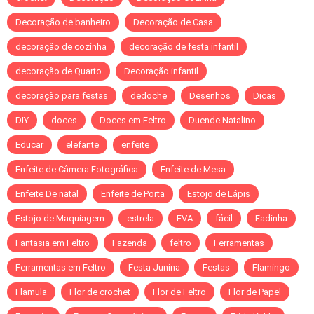
Decoração de banheiro
Decoração de Casa
decoração de cozinha
decoração de festa infantil
decoração de Quarto
Decoração infantil
decoração para festas
dedoche
Desenhos
Dicas
DIY
doces
Doces em Feltro
Duende Natalino
Educar
elefante
enfeite
Enfeite de Câmera Fotográfica
Enfeite de Mesa
Enfeite De natal
Enfeite de Porta
Estojo de Lápis
Estojo de Maquiagem
estrela
EVA
fácil
Fadinha
Fantasia em Feltro
Fazenda
feltro
Ferramentas
Ferramentas em Feltro
Festa Junina
Festas
Flamingo
Flamula
Flor de crochet
Flor de Feltro
Flor de Papel