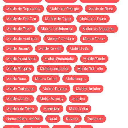
Molde de Raposinha
Molde de Relógio
Molde de Rena
Molde de Shi-Tzu
Molde de Tigre
Molde de Touro
Molde de Trem
Molde de Unicórnio
Molde de Vaquinha
Molde de Vestidos
Molde Ferradura
Molde Fusca
Molde Jacaré
Molde Kombi
Molde Leão
Molde Papai Noel
Molde Passarinho
Molde Picolé
Molde Pinguim
Molde porquinha
Molde Rei Leão
Molde Rena
Molde Safari
Molde sapo
Molde Tartaruga
Molde Tucano
Molde Ursinha
Molde Ursinho
Molde Woody
moldes
Moldes de Feltro
Monetizar
Mundo bita
Namoradeira em Pet
natal
Nuvens
Orquidea