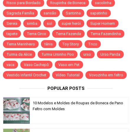
Risco para Bordado
Roupinha de Boneca
sacolinha
Sagrada Família
sansão
Santinha
sapatinho
Sereia
simba
sol
super herói
Super Homem
tapete
Tema Circo
Tema Fazenda
Tema Fazendinha
Tema Marinheiro
tênis
Toy Story
Trico
Turma da Alice
Turma Ursinho Poo
urso
Urso Panda
vaca
Vaso Cachepô
Vaso em Pet
Vestido Infantil Crochet
Vídeo Tutorial
Vovozinha em feltro
POPULAR POSTS
10 Modelos e Moldes de Roupas de Boneca de Pano
Feltro com Moldes