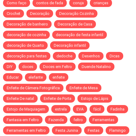
Como faço
contos de fada
coruja
crianças
Crochet
Decoração
Decoração Cozinha
Decoração de banheiro
Decoração de Casa
decoração de cozinha
decoração de festa infantil
decoração de Quarto
Decoração infantil
decoração para festas
dedoche
Desenhos
Dicas
DIY
doces
Doces em Feltro
Duende Natalino
Educar
elefante
enfeite
Enfeite de Câmera Fotográfica
Enfeite de Mesa
Enfeite De natal
Enfeite de Porta
Estojo de Lápis
Estojo de Maquiagem
estrela
EVA
fácil
Fadinha
Fantasia em Feltro
Fazenda
feltro
Ferramentas
Ferramentas em Feltro
Festa Junina
Festas
Flamingo