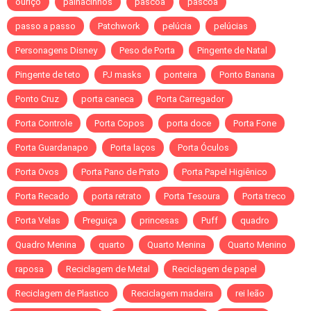
ouriço
palhacinhos
pascoa
páscoa
passo a passo
Patchwork
pelúcia
pelúcias
Personagens Disney
Peso de Porta
Pingente de Natal
Pingente de teto
PJ masks
ponteira
Ponto Banana
Ponto Cruz
porta caneca
Porta Carregador
Porta Controle
Porta Copos
porta doce
Porta Fone
Porta Guardanapo
Porta laços
Porta Óculos
Porta Ovos
Porta Pano de Prato
Porta Papel Higiênico
Porta Recado
porta retrato
Porta Tesoura
Porta treco
Porta Velas
Preguiça
princesas
Puff
quadro
Quadro Menina
quarto
Quarto Menina
Quarto Menino
raposa
Reciclagem de Metal
Reciclagem de papel
Reciclagem de Plastico
Reciclagem madeira
rei leão