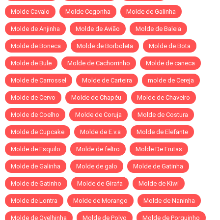
Molde Cavalo
Molde Cegonha
Molde de Galinha
Molde de Anjinha
Molde de Avião
Molde de Baleia
Molde de Boneca
Molde de Borboleta
Molde de Bota
Molde de Bule
Molde de Cachorrinho
Molde de caneca
Molde de Carrossel
Molde de Carteira
molde de Cereja
Molde de Cervo
Molde de Chapéu
Molde de Chaveiro
Molde de Coelho
Molde de Coruja
Molde de Costura
Molde de Cupcake
Molde de E.v.a
Molde de Elefante
Molde de Esquilo
Molde de feltro
Molde De Frutas
Molde de Galinha
Molde de galo
Molde de Gatinha
Molde de Gatinho
Molde de Girafa
Molde de Kiwi
Molde de Lontra
Molde de Morango
Molde de Naninha
Molde de Ovelhinha
Molde de Polvo
Molde de Porquinho