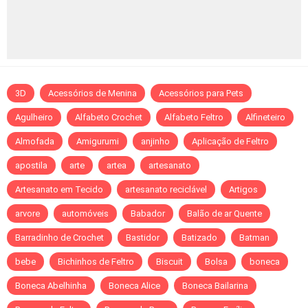
3D
Acessórios de Menina
Acessórios para Pets
Agulheiro
Alfabeto Crochet
Alfabeto Feltro
Alfineteiro
Almofada
Amigurumi
anjinho
Aplicação de Feltro
apostila
arte
artea
artesanato
Artesanato em Tecido
artesanato reciclável
Artigos
arvore
automóveis
Babador
Balão de ar Quente
Barradinho de Crochet
Bastidor
Batizado
Batman
bebe
Bichinhos de Feltro
Biscuit
Bolsa
boneca
Boneca Abelhinha
Boneca Alice
Boneca Bailarina