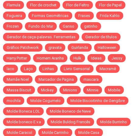
Flamula
Flor de crochet
Flor de Feltro
Flor de Papel
Fogueira
Formas Geométricas
Frases
Frida Kahlo
Frozen
Fundo do Mar
Ganso
gatinho
Gerador de caça-palavras. Ferramentas
Gerador de títulos
Gráfico Patchwork
gravata
Guirlanda
Halloween
Harry Potter
Homem Aranha
Hulk
Ideias
Jessy
laco
Laço
Linhas
Livro Sensorial
Macramê
Mamãe Noel
Marcador de Pagina
mascara
Massa Biscuit
Mickey
Minions
Minnie
Mobile
mochila
Molde Cogumelo
Molde Biscoitinho de Gengibre
Molde Boneca LOL
Molde Boneco de Neve
Molde boneco E.v.a
Molde Buldog Francês
Molde Burrinho
Molde Caracol
Molde Carrinho
Molde Casa