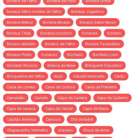
Boneca de Feltro
Boneca de Pano
Boneca Emília
boneca feltro moldes de feltro
Boneca Jogadora
Boneca Metoo
Boneca Moana
Boneca Sailor Moon
Boneca Tilda
Boneca Unicórnio
bonecas
boneco
Boneco Aladdin
Boneco de Feltro
Boneco Fazendeiro
Boneco Pirata
bonecos
Bordado
Bordado Livre
Bordado Rococó
Branca de Neve
Brinquedo Educativo
Brinquedos em feltro
Buzz
Cabide Decorado
Cacto
Caixa de correio
Caixa de Costura
Caixa de Presente
Camaleão
Camelo
Capa de Cadeira
Capa de Caderno
Capa de caneca
Capa de Celular
Capa de Mesa
Capitão America
Cenoura
Chá de Bebê
Chapeuzinho Vermelho
chaveiro
Chuva de Amor