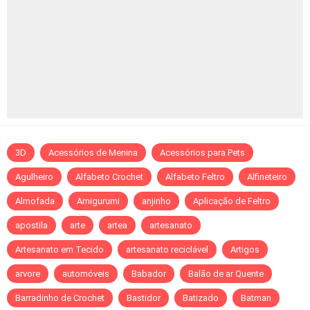
3D
Acessórios de Menina
Acessórios para Pets
Agulheiro
Alfabeto Crochet
Alfabeto Feltro
Alfineteiro
Almofada
Amigurumi
anjinho
Aplicação de Feltro
apostila
arte
artea
artesanato
Artesanato em Tecido
artesanato reciclável
Artigos
arvore
automóveis
Babador
Balão de ar Quente
Barradinho de Crochet
Bastidor
Batizado
Batman