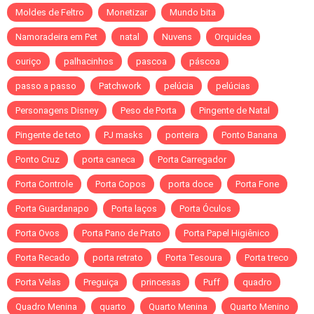
Moldes de Feltro
Monetizar
Mundo bita
Namoradeira em Pet
natal
Nuvens
Orquidea
ouriço
palhacinhos
pascoa
páscoa
passo a passo
Patchwork
pelúcia
pelúcias
Personagens Disney
Peso de Porta
Pingente de Natal
Pingente de teto
PJ masks
ponteira
Ponto Banana
Ponto Cruz
porta caneca
Porta Carregador
Porta Controle
Porta Copos
porta doce
Porta Fone
Porta Guardanapo
Porta laços
Porta Óculos
Porta Ovos
Porta Pano de Prato
Porta Papel Higiênico
Porta Recado
porta retrato
Porta Tesoura
Porta treco
Porta Velas
Preguiça
princesas
Puff
quadro
Quadro Menina
quarto
Quarto Menina
Quarto Menino