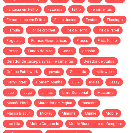
Fantasia em Feltro
Fazenda
feltro
Ferramentas
Ferramentas em Feltro
Festa Junina
Festas
Flamingo
Flamula
Flor de crochet
Flor de Feltro
Flor de Papel
Fogueira
Formas Geométricas
Frases
Frida Kahlo
Frozen
Fundo do Mar
Ganso
gatinho
Gerador de caça-palavras. Ferramentas
Gerador de títulos
Gráfico Patchwork
gravata
Guirlanda
Halloween
Harry Potter
Homem Aranha
Hulk
Ideias
Jessy
laco
Laço
Linhas
Livro Sensorial
Macramê
Mamãe Noel
Marcador de Pagina
mascara
Massa Biscuit
Mickey
Minions
Minnie
Mobile
mochila
Molde Cogumelo
Molde Biscoitinho de Gengibre