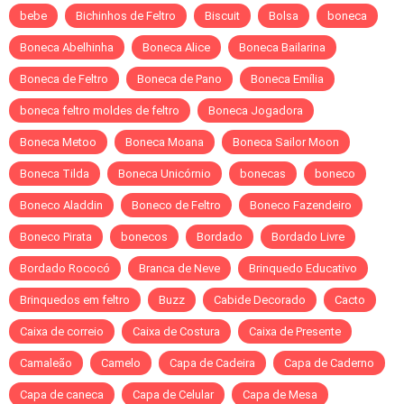
bebe
Bichinhos de Feltro
Biscuit
Bolsa
boneca
Boneca Abelhinha
Boneca Alice
Boneca Bailarina
Boneca de Feltro
Boneca de Pano
Boneca Emília
boneca feltro moldes de feltro
Boneca Jogadora
Boneca Metoo
Boneca Moana
Boneca Sailor Moon
Boneca Tilda
Boneca Unicórnio
bonecas
boneco
Boneco Aladdin
Boneco de Feltro
Boneco Fazendeiro
Boneco Pirata
bonecos
Bordado
Bordado Livre
Bordado Rococó
Branca de Neve
Brinquedo Educativo
Brinquedos em feltro
Buzz
Cabide Decorado
Cacto
Caixa de correio
Caixa de Costura
Caixa de Presente
Camaleão
Camelo
Capa de Cadeira
Capa de Caderno
Capa de caneca
Capa de Celular
Capa de Mesa