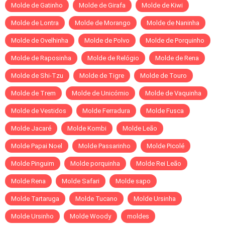
Molde de Gatinho
Molde de Girafa
Molde de Kiwi
Molde de Lontra
Molde de Morango
Molde de Naninha
Molde de Ovelhinha
Molde de Polvo
Molde de Porquinho
Molde de Raposinha
Molde de Relógio
Molde de Rena
Molde de Shi-Tzu
Molde de Tigre
Molde de Touro
Molde de Trem
Molde de Unicórnio
Molde de Vaquinha
Molde de Vestidos
Molde Ferradura
Molde Fusca
Molde Jacaré
Molde Kombi
Molde Leão
Molde Papai Noel
Molde Passarinho
Molde Picolé
Molde Pinguim
Molde porquinha
Molde Rei Leão
Molde Rena
Molde Safari
Molde sapo
Molde Tartaruga
Molde Tucano
Molde Ursinha
Molde Ursinho
Molde Woody
moldes