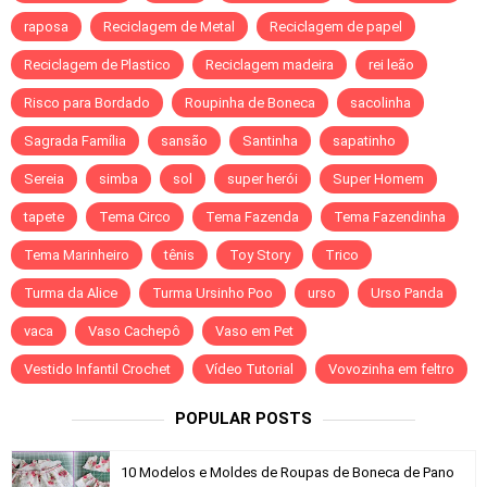
raposa
Reciclagem de Metal
Reciclagem de papel
Reciclagem de Plastico
Reciclagem madeira
rei leão
Risco para Bordado
Roupinha de Boneca
sacolinha
Sagrada Família
sansão
Santinha
sapatinho
Sereia
simba
sol
super herói
Super Homem
tapete
Tema Circo
Tema Fazenda
Tema Fazendinha
Tema Marinheiro
tênis
Toy Story
Trico
Turma da Alice
Turma Ursinho Poo
urso
Urso Panda
vaca
Vaso Cachepô
Vaso em Pet
Vestido Infantil Crochet
Vídeo Tutorial
Vovozinha em feltro
POPULAR POSTS
10 Modelos e Moldes de Roupas de Boneca de Pano