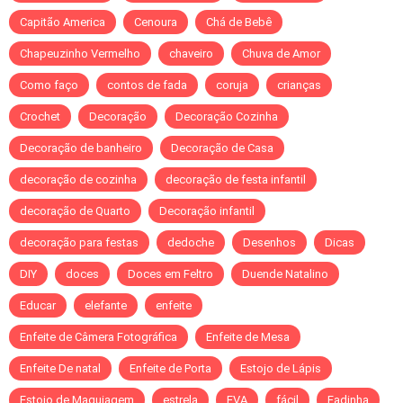
Capitão America
Cenoura
Chá de Bebê
Chapeuzinho Vermelho
chaveiro
Chuva de Amor
Como faço
contos de fada
coruja
crianças
Crochet
Decoração
Decoração Cozinha
Decoração de banheiro
Decoração de Casa
decoração de cozinha
decoração de festa infantil
decoração de Quarto
Decoração infantil
decoração para festas
dedoche
Desenhos
Dicas
DIY
doces
Doces em Feltro
Duende Natalino
Educar
elefante
enfeite
Enfeite de Câmera Fotográfica
Enfeite de Mesa
Enfeite De natal
Enfeite de Porta
Estojo de Lápis
Estojo de Maquiagem
estrela
EVA
fácil
Fadinha