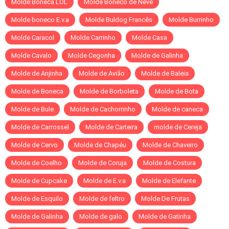
Molde Boneca LOL
Molde Boneco de Neve
Molde boneco E.v.a
Molde Buldog Francês
Molde Burrinho
Molde Caracol
Molde Carrinho
Molde Casa
Molde Cavalo
Molde Cegonha
Molde de Galinha
Molde de Anjinha
Molde de Avião
Molde de Baleia
Molde de Boneca
Molde de Borboleta
Molde de Bota
Molde de Bule
Molde de Cachorrinho
Molde de caneca
Molde de Carrossel
Molde de Carteira
molde de Cereja
Molde de Cervo
Molde de Chapéu
Molde de Chaveiro
Molde de Coelho
Molde de Coruja
Molde de Costura
Molde de Cupcake
Molde de E.v.a
Molde de Elefante
Molde de Esquilo
Molde de feltro
Molde De Frutas
Molde de Galinha
Molde de galo
Molde de Gatinha