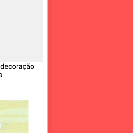
 decoração
a