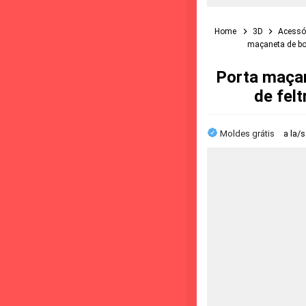
Home
3D
Acessó
maçaneta de bon
Porta maçan
de fel
Moldes grátis
a la/