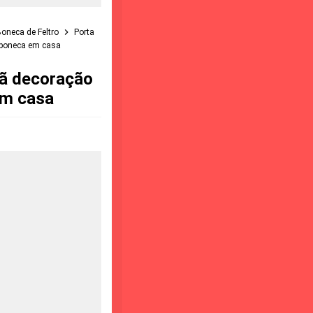
oneca de Feltro
Porta
o boneca em casa
lã decoração
em casa