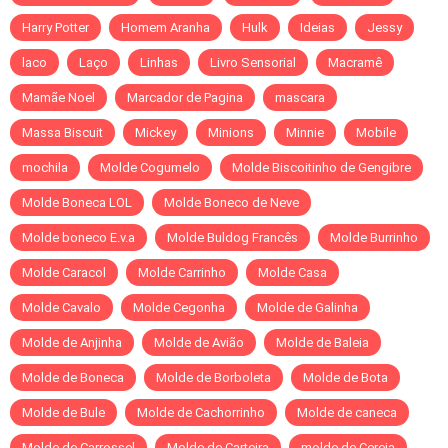
Harry Potter
Homem Aranha
Hulk
Ideias
Jessy
laco
Laço
Linhas
Livro Sensorial
Macramê
Mamãe Noel
Marcador de Pagina
mascara
Massa Biscuit
Mickey
Minions
Minnie
Mobile
mochila
Molde Cogumelo
Molde Biscoitinho de Gengibre
Molde Boneca LOL
Molde Boneco de Neve
Molde boneco E.v.a
Molde Buldog Francês
Molde Burrinho
Molde Caracol
Molde Carrinho
Molde Casa
Molde Cavalo
Molde Cegonha
Molde de Galinha
Molde de Anjinha
Molde de Avião
Molde de Baleia
Molde de Boneca
Molde de Borboleta
Molde de Bota
Molde de Bule
Molde de Cachorrinho
Molde de caneca
Molde de Carrossel
Molde de Carteira
molde de Cereja