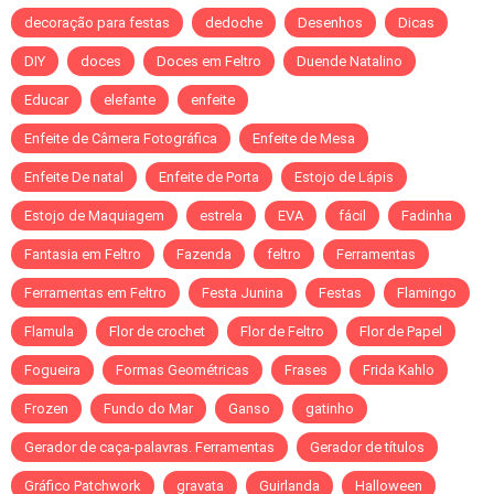
decoração para festas
dedoche
Desenhos
Dicas
DIY
doces
Doces em Feltro
Duende Natalino
Educar
elefante
enfeite
Enfeite de Câmera Fotográfica
Enfeite de Mesa
Enfeite De natal
Enfeite de Porta
Estojo de Lápis
Estojo de Maquiagem
estrela
EVA
fácil
Fadinha
Fantasia em Feltro
Fazenda
feltro
Ferramentas
Ferramentas em Feltro
Festa Junina
Festas
Flamingo
Flamula
Flor de crochet
Flor de Feltro
Flor de Papel
Fogueira
Formas Geométricas
Frases
Frida Kahlo
Frozen
Fundo do Mar
Ganso
gatinho
Gerador de caça-palavras. Ferramentas
Gerador de títulos
Gráfico Patchwork
gravata
Guirlanda
Halloween