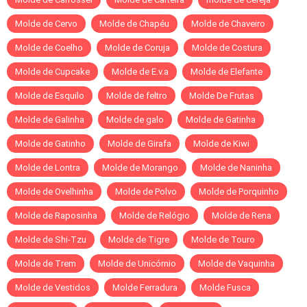
Molde de Cervo
Molde de Chapéu
Molde de Chaveiro
Molde de Coelho
Molde de Coruja
Molde de Costura
Molde de Cupcake
Molde de E.v.a
Molde de Elefante
Molde de Esquilo
Molde de feltro
Molde De Frutas
Molde de Galinha
Molde de galo
Molde de Gatinha
Molde de Gatinho
Molde de Girafa
Molde de Kiwi
Molde de Lontra
Molde de Morango
Molde de Naninha
Molde de Ovelhinha
Molde de Polvo
Molde de Porquinho
Molde de Raposinha
Molde de Relógio
Molde de Rena
Molde de Shi-Tzu
Molde de Tigre
Molde de Touro
Molde de Trem
Molde de Unicórnio
Molde de Vaquinha
Molde de Vestidos
Molde Ferradura
Molde Fusca