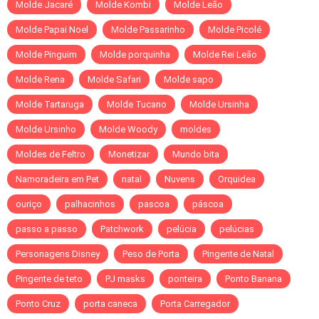
Molde Jacaré
Molde Kombi
Molde Leão
Molde Papai Noel
Molde Passarinho
Molde Picolé
Molde Pinguim
Molde porquinha
Molde Rei Leão
Molde Rena
Molde Safari
Molde sapo
Molde Tartaruga
Molde Tucano
Molde Ursinha
Molde Ursinho
Molde Woody
moldes
Moldes de Feltro
Monetizar
Mundo bita
Namoradeira em Pet
natal
Nuvens
Orquidea
ouriço
palhacinhos
pascoa
páscoa
passo a passo
Patchwork
pelúcia
pelúcias
Personagens Disney
Peso de Porta
Pingente de Natal
Pingente de teto
PJ masks
ponteira
Ponto Banana
Ponto Cruz
porta caneca
Porta Carregador