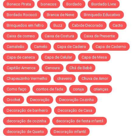
Boneco Pirata
bonecos
Bordado
Bordado Livre
Bordado Rococó
Branca de Neve
Brinquedo Educativo
Brinquedos em feltro
Buzz
Cabide Decorado
Cacto
Caixa de correio
Caixa de Costura
Caixa de Presente
Camaleão
Camelo
Capa de Cadeira
Capa de Caderno
Capa de caneca
Capa de Celular
Capa de Mesa
Capitão America
Cenoura
Chá de Bebê
Chapeuzinho Vermelho
chaveiro
Chuva de Amor
Como faço
contos de fada
coruja
crianças
Crochet
Decoração
Decoração Cozinha
Decoração de banheiro
Decoração de Casa
decoração de cozinha
decoração de festa infantil
decoração de Quarto
Decoração infantil