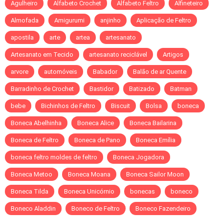
Agulheiro
Alfabeto Crochet
Alfabeto Feltro
Alfineteiro
Almofada
Amigurumi
anjinho
Aplicação de Feltro
apostila
arte
artea
artesanato
Artesanato em Tecido
artesanato reciclável
Artigos
arvore
automóveis
Babador
Balão de ar Quente
Barradinho de Crochet
Bastidor
Batizado
Batman
bebe
Bichinhos de Feltro
Biscuit
Bolsa
boneca
Boneca Abelhinha
Boneca Alice
Boneca Bailarina
Boneca de Feltro
Boneca de Pano
Boneca Emília
boneca feltro moldes de feltro
Boneca Jogadora
Boneca Metoo
Boneca Moana
Boneca Sailor Moon
Boneca Tilda
Boneca Unicórnio
bonecas
boneco
Boneco Aladdin
Boneco de Feltro
Boneco Fazendeiro