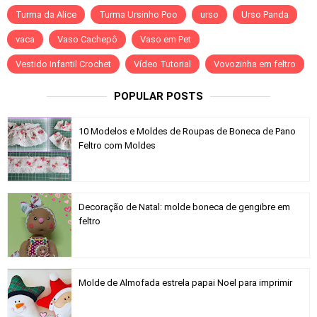
Turma da Alice
Turma Ursinho Poo
urso
Urso Panda
vaca
Vaso Cachepô
Vaso em Pet
Vestido Infantil Crochet
Vídeo Tutorial
Vovozinha em feltro
POPULAR POSTS
10 Modelos e Moldes de Roupas de Boneca de Pano
Feltro com Moldes
Decoração de Natal: molde boneca de gengibre em
feltro
Molde de Almofada estrela papai Noel para imprimir