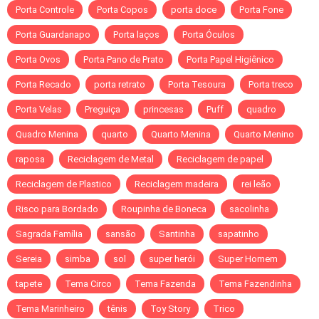
Porta Controle
Porta Copos
porta doce
Porta Fone
Porta Guardanapo
Porta laços
Porta Óculos
Porta Ovos
Porta Pano de Prato
Porta Papel Higiênico
Porta Recado
porta retrato
Porta Tesoura
Porta treco
Porta Velas
Preguiça
princesas
Puff
quadro
Quadro Menina
quarto
Quarto Menina
Quarto Menino
raposa
Reciclagem de Metal
Reciclagem de papel
Reciclagem de Plastico
Reciclagem madeira
rei leão
Risco para Bordado
Roupinha de Boneca
sacolinha
Sagrada Família
sansão
Santinha
sapatinho
Sereia
simba
sol
super herói
Super Homem
tapete
Tema Circo
Tema Fazenda
Tema Fazendinha
Tema Marinheiro
tênis
Toy Story
Trico