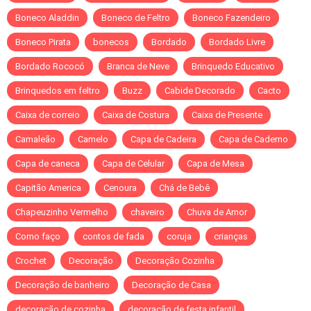
Boneco Aladdin
Boneco de Feltro
Boneco Fazendeiro
Boneco Pirata
bonecos
Bordado
Bordado Livre
Bordado Rococó
Branca de Neve
Brinquedo Educativo
Brinquedos em feltro
Buzz
Cabide Decorado
Cacto
Caixa de correio
Caixa de Costura
Caixa de Presente
Camaleão
Camelo
Capa de Cadeira
Capa de Caderno
Capa de caneca
Capa de Celular
Capa de Mesa
Capitão America
Cenoura
Chá de Bebê
Chapeuzinho Vermelho
chaveiro
Chuva de Amor
Como faço
contos de fada
coruja
crianças
Crochet
Decoração
Decoração Cozinha
Decoração de banheiro
Decoração de Casa
decoração de cozinha
decoração de festa infantil