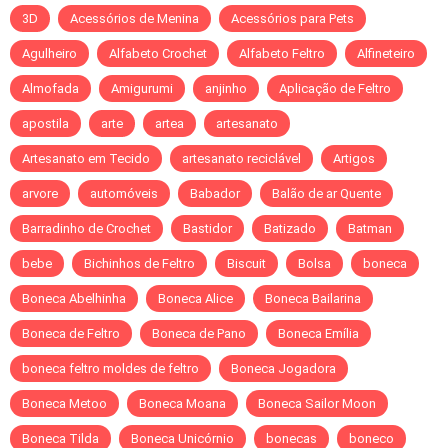
3D
Acessórios de Menina
Acessórios para Pets
Agulheiro
Alfabeto Crochet
Alfabeto Feltro
Alfineteiro
Almofada
Amigurumi
anjinho
Aplicação de Feltro
apostila
arte
artea
artesanato
Artesanato em Tecido
artesanato reciclável
Artigos
arvore
automóveis
Babador
Balão de ar Quente
Barradinho de Crochet
Bastidor
Batizado
Batman
bebe
Bichinhos de Feltro
Biscuit
Bolsa
boneca
Boneca Abelhinha
Boneca Alice
Boneca Bailarina
Boneca de Feltro
Boneca de Pano
Boneca Emília
boneca feltro moldes de feltro
Boneca Jogadora
Boneca Metoo
Boneca Moana
Boneca Sailor Moon
Boneca Tilda
Boneca Unicórnio
bonecas
boneco