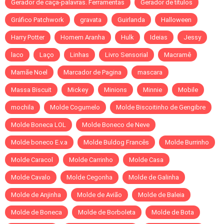
Gerador de caça-palavras. Ferramentas
Gerador de títulos
Gráfico Patchwork
gravata
Guirlanda
Halloween
Harry Potter
Homem Aranha
Hulk
Ideias
Jessy
laco
Laço
Linhas
Livro Sensorial
Macramê
Mamãe Noel
Marcador de Pagina
mascara
Massa Biscuit
Mickey
Minions
Minnie
Mobile
mochila
Molde Cogumelo
Molde Biscoitinho de Gengibre
Molde Boneca LOL
Molde Boneco de Neve
Molde boneco E.v.a
Molde Buldog Francês
Molde Burrinho
Molde Caracol
Molde Carrinho
Molde Casa
Molde Cavalo
Molde Cegonha
Molde de Galinha
Molde de Anjinha
Molde de Avião
Molde de Baleia
Molde de Boneca
Molde de Borboleta
Molde de Bota