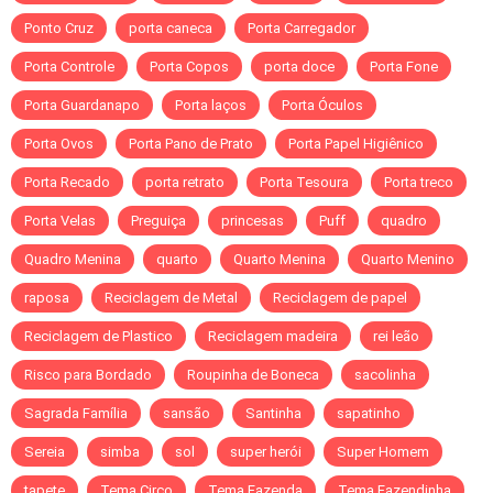
Ponto Cruz
porta caneca
Porta Carregador
Porta Controle
Porta Copos
porta doce
Porta Fone
Porta Guardanapo
Porta laços
Porta Óculos
Porta Ovos
Porta Pano de Prato
Porta Papel Higiênico
Porta Recado
porta retrato
Porta Tesoura
Porta treco
Porta Velas
Preguiça
princesas
Puff
quadro
Quadro Menina
quarto
Quarto Menina
Quarto Menino
raposa
Reciclagem de Metal
Reciclagem de papel
Reciclagem de Plastico
Reciclagem madeira
rei leão
Risco para Bordado
Roupinha de Boneca
sacolinha
Sagrada Família
sansão
Santinha
sapatinho
Sereia
simba
sol
super herói
Super Homem
tapete
Tema Circo
Tema Fazenda
Tema Fazendinha