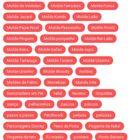
Molde de Vestidos
Molde Ferradura
Molde Fusca
Molde Jacaré
Molde Kombi
Molde Leão
Molde Papai Noel
Molde Passarinho
Molde Picolé
Molde Pinguim
Molde porquinha
Molde Rei Leão
Molde Rena
Molde Safari
Molde sapo
Molde Tartaruga
Molde Tucano
Molde Ursinha
Molde Ursinho
Molde Woody
moldes
Moldes de Feltro
Monetizar
Mundo bita
Namoradeira em Pet
natal
Nuvens
Orquidea
ouriço
palhacinhos
pascoa
páscoa
passo a passo
Patchwork
pelúcia
pelúcias
Personagens Disney
Peso de Porta
Pingente de Natal
Pingente de teto
PJ masks
ponteira
Ponto Banana