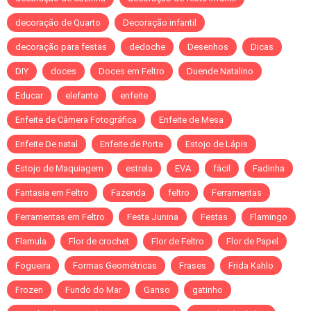
decoração de Quarto
Decoração infantil
decoração para festas
dedoche
Desenhos
Dicas
DIY
doces
Doces em Feltro
Duende Natalino
Educar
elefante
enfeite
Enfeite de Câmera Fotográfica
Enfeite de Mesa
Enfeite De natal
Enfeite de Porta
Estojo de Lápis
Estojo de Maquiagem
estrela
EVA
fácil
Fadinha
Fantasia em Feltro
Fazenda
feltro
Ferramentas
Ferramentas em Feltro
Festa Junina
Festas
Flamingo
Flamula
Flor de crochet
Flor de Feltro
Flor de Papel
Fogueira
Formas Geométricas
Frases
Frida Kahlo
Frozen
Fundo do Mar
Ganso
gatinho