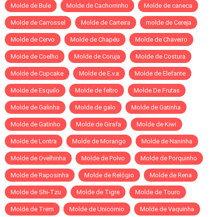
Molde de Bule
Molde de Cachorrinho
Molde de caneca
Molde de Carrossel
Molde de Carteira
molde de Cereja
Molde de Cervo
Molde de Chapéu
Molde de Chaveiro
Molde de Coelho
Molde de Coruja
Molde de Costura
Molde de Cupcake
Molde de E.v.a
Molde de Elefante
Molde de Esquilo
Molde de feltro
Molde De Frutas
Molde de Galinha
Molde de galo
Molde de Gatinha
Molde de Gatinho
Molde de Girafa
Molde de Kiwi
Molde de Lontra
Molde de Morango
Molde de Naninha
Molde de Ovelhinha
Molde de Polvo
Molde de Porquinho
Molde de Raposinha
Molde de Relógio
Molde de Rena
Molde de Shi-Tzu
Molde de Tigre
Molde de Touro
Molde de Trem
Molde de Unicórnio
Molde de Vaquinha