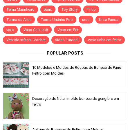
Tema Marinheiro
tênis
Toy Story
Trico
Turma da Alice
Turma Ursinho Poo
urso
Urso Panda
vaca
Vaso Cachepô
Vaso em Pet
Vestido Infantil Crochet
Vídeo Tutorial
Vovozinha em feltro
POPULAR POSTS
10 Modelos e Moldes de Roupas de Boneca de Pano
Feltro com Moldes
Decoração de Natal: molde boneca de gengibre em
feltro
Aplique de Bonecas de Feltro com Moldes