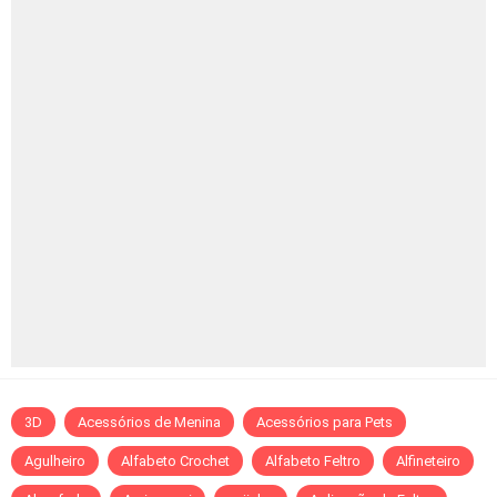
3D
Acessórios de Menina
Acessórios para Pets
Agulheiro
Alfabeto Crochet
Alfabeto Feltro
Alfineteiro