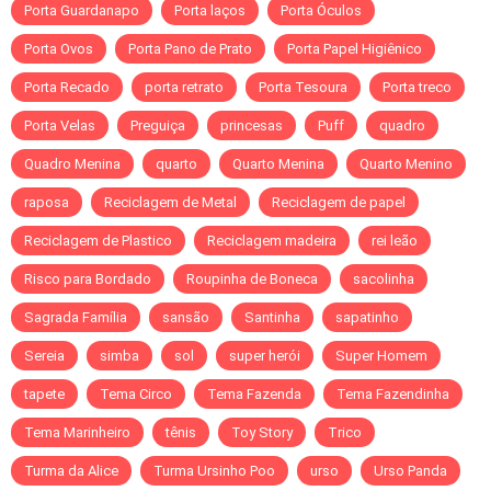
Porta Guardanapo
Porta laços
Porta Óculos
Porta Ovos
Porta Pano de Prato
Porta Papel Higiênico
Porta Recado
porta retrato
Porta Tesoura
Porta treco
Porta Velas
Preguiça
princesas
Puff
quadro
Quadro Menina
quarto
Quarto Menina
Quarto Menino
raposa
Reciclagem de Metal
Reciclagem de papel
Reciclagem de Plastico
Reciclagem madeira
rei leão
Risco para Bordado
Roupinha de Boneca
sacolinha
Sagrada Família
sansão
Santinha
sapatinho
Sereia
simba
sol
super herói
Super Homem
tapete
Tema Circo
Tema Fazenda
Tema Fazendinha
Tema Marinheiro
tênis
Toy Story
Trico
Turma da Alice
Turma Ursinho Poo
urso
Urso Panda