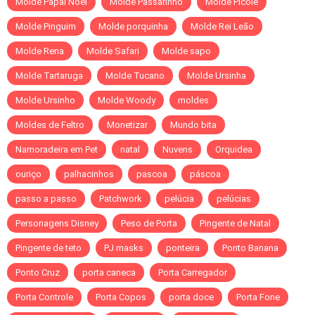
Molde Papai Noel
Molde Passarinho
Molde Picolé
Molde Pinguim
Molde porquinha
Molde Rei Leão
Molde Rena
Molde Safari
Molde sapo
Molde Tartaruga
Molde Tucano
Molde Ursinha
Molde Ursinho
Molde Woody
moldes
Moldes de Feltro
Monetizar
Mundo bita
Namoradeira em Pet
natal
Nuvens
Orquidea
ouriço
palhacinhos
pascoa
páscoa
passo a passo
Patchwork
pelúcia
pelúcias
Personagens Disney
Peso de Porta
Pingente de Natal
Pingente de teto
PJ masks
ponteira
Ponto Banana
Ponto Cruz
porta caneca
Porta Carregador
Porta Controle
Porta Copos
porta doce
Porta Fone