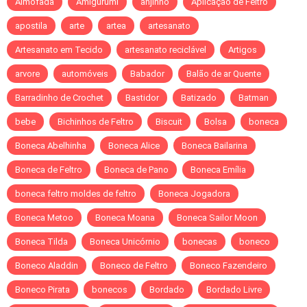
Almofada
Amigurumi
anjinho
Aplicação de Feltro
apostila
arte
artea
artesanato
Artesanato em Tecido
artesanato reciclável
Artigos
arvore
automóveis
Babador
Balão de ar Quente
Barradinho de Crochet
Bastidor
Batizado
Batman
bebe
Bichinhos de Feltro
Biscuit
Bolsa
boneca
Boneca Abelhinha
Boneca Alice
Boneca Bailarina
Boneca de Feltro
Boneca de Pano
Boneca Emília
boneca feltro moldes de feltro
Boneca Jogadora
Boneca Metoo
Boneca Moana
Boneca Sailor Moon
Boneca Tilda
Boneca Unicórnio
bonecas
boneco
Boneco Aladdin
Boneco de Feltro
Boneco Fazendeiro
Boneco Pirata
bonecos
Bordado
Bordado Livre