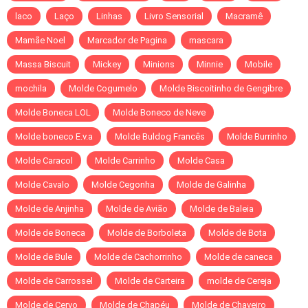
laco
Laço
Linhas
Livro Sensorial
Macramê
Mamãe Noel
Marcador de Pagina
mascara
Massa Biscuit
Mickey
Minions
Minnie
Mobile
mochila
Molde Cogumelo
Molde Biscoitinho de Gengibre
Molde Boneca LOL
Molde Boneco de Neve
Molde boneco E.v.a
Molde Buldog Francês
Molde Burrinho
Molde Caracol
Molde Carrinho
Molde Casa
Molde Cavalo
Molde Cegonha
Molde de Galinha
Molde de Anjinha
Molde de Avião
Molde de Baleia
Molde de Boneca
Molde de Borboleta
Molde de Bota
Molde de Bule
Molde de Cachorrinho
Molde de caneca
Molde de Carrossel
Molde de Carteira
molde de Cereja
Molde de Cervo
Molde de Chapéu
Molde de Chaveiro