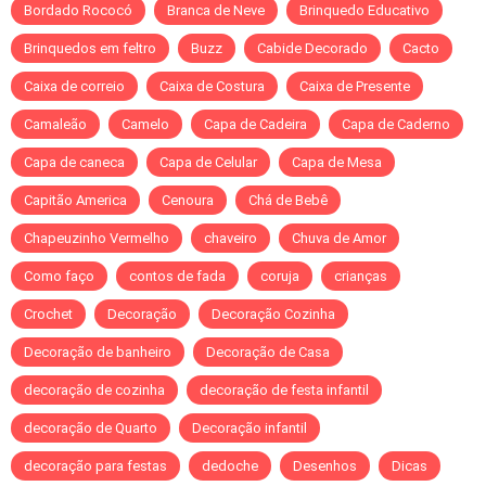
Bordado Rococó
Branca de Neve
Brinquedo Educativo
Brinquedos em feltro
Buzz
Cabide Decorado
Cacto
Caixa de correio
Caixa de Costura
Caixa de Presente
Camaleão
Camelo
Capa de Cadeira
Capa de Caderno
Capa de caneca
Capa de Celular
Capa de Mesa
Capitão America
Cenoura
Chá de Bebê
Chapeuzinho Vermelho
chaveiro
Chuva de Amor
Como faço
contos de fada
coruja
crianças
Crochet
Decoração
Decoração Cozinha
Decoração de banheiro
Decoração de Casa
decoração de cozinha
decoração de festa infantil
decoração de Quarto
Decoração infantil
decoração para festas
dedoche
Desenhos
Dicas