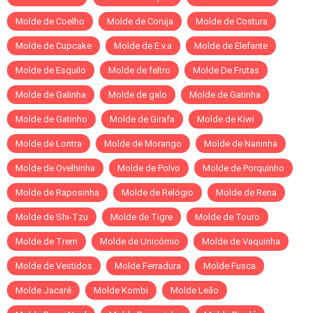
Molde de Coelho
Molde de Coruja
Molde de Costura
Molde de Cupcake
Molde de E.v.a
Molde de Elefante
Molde de Esquilo
Molde de feltro
Molde De Frutas
Molde de Galinha
Molde de galo
Molde de Gatinha
Molde de Gatinho
Molde de Girafa
Molde de Kiwi
Molde de Lontra
Molde de Morango
Molde de Naninha
Molde de Ovelhinha
Molde de Polvo
Molde de Porquinho
Molde de Raposinha
Molde de Relógio
Molde de Rena
Molde de Shi-Tzu
Molde de Tigre
Molde de Touro
Molde de Trem
Molde de Unicórnio
Molde de Vaquinha
Molde de Vestidos
Molde Ferradura
Molde Fusca
Molde Jacaré
Molde Kombi
Molde Leão