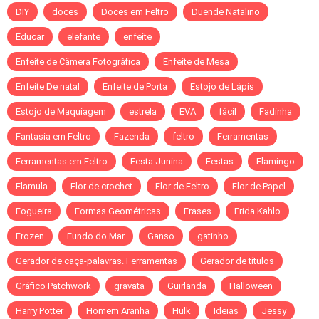
DIY
doces
Doces em Feltro
Duende Natalino
Educar
elefante
enfeite
Enfeite de Câmera Fotográfica
Enfeite de Mesa
Enfeite De natal
Enfeite de Porta
Estojo de Lápis
Estojo de Maquiagem
estrela
EVA
fácil
Fadinha
Fantasia em Feltro
Fazenda
feltro
Ferramentas
Ferramentas em Feltro
Festa Junina
Festas
Flamingo
Flamula
Flor de crochet
Flor de Feltro
Flor de Papel
Fogueira
Formas Geométricas
Frases
Frida Kahlo
Frozen
Fundo do Mar
Ganso
gatinho
Gerador de caça-palavras. Ferramentas
Gerador de títulos
Gráfico Patchwork
gravata
Guirlanda
Halloween
Harry Potter
Homem Aranha
Hulk
Ideias
Jessy