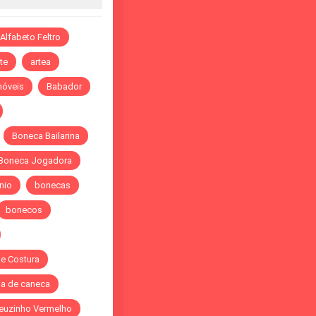
Alfabeto Feltro
te
artea
óveis
Babador
Boneca Bailarina
Boneca Jogadora
nio
bonecas
bonecos
de Costura
a de caneca
euzinho Vermelho