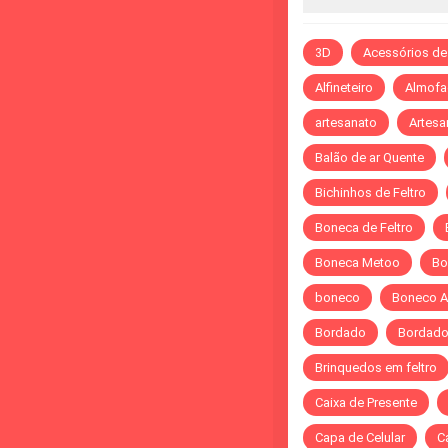
3D
Acessórios de
Alfineteiro
Almofa
artesanato
Artesa
Balão de ar Quente
Bichinhos de Feltro
Boneca de Feltro
Boneca Metoo
Bo
boneco
Boneco A
Bordado
Bordado 
Brinquedos em feltro
Caixa de Presente
Capa de Celular
C