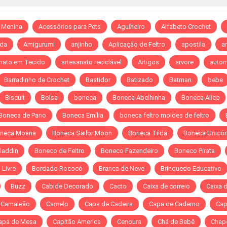
 Menina
Acessórios para Pets
Agulheiro
Alfabeto Crochet
da
Amigurumi
anjinho
Aplicação de Feltro
apostila
ar
nato em Tecido
artesanato reciclável
Artigos
arvore
autom
Barradinho de Crochet
Bastidor
Batizado
Batman
bebe
Biscuit
Bolsa
boneca
Boneca Abelhinha
Boneca Alice
Boneca de Pano
Boneca Emília
boneca feltro moldes de feltro
neca Moana
Boneca Sailor Moon
Boneca Tilda
Boneca Unicór
laddin
Boneco de Feltro
Boneco Fazendeiro
Boneco Pirata
Livre
Bordado Rococó
Branca de Neve
Brinquedo Educativo
Buzz
Cabide Decorado
Cacto
Caixa de correio
Caixa 
Camaleão
Camelo
Capa de Cadeira
Capa de Caderno
Cap
apa de Mesa
Capitão America
Cenoura
Chá de Bebê
Chap