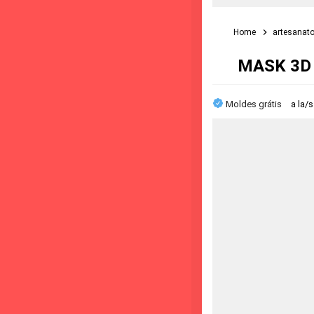
Home
artesanat
MASK 3D :
Moldes grátis
a la/