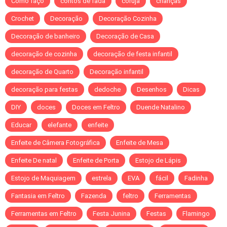
Como faço
contos de fada
coruja
crianças
Crochet
Decoração
Decoração Cozinha
Decoração de banheiro
Decoração de Casa
decoração de cozinha
decoração de festa infantil
decoração de Quarto
Decoração infantil
decoração para festas
dedoche
Desenhos
Dicas
DIY
doces
Doces em Feltro
Duende Natalino
Educar
elefante
enfeite
Enfeite de Câmera Fotográfica
Enfeite de Mesa
Enfeite De natal
Enfeite de Porta
Estojo de Lápis
Estojo de Maquiagem
estrela
EVA
fácil
Fadinha
Fantasia em Feltro
Fazenda
feltro
Ferramentas
Ferramentas em Feltro
Festa Junina
Festas
Flamingo