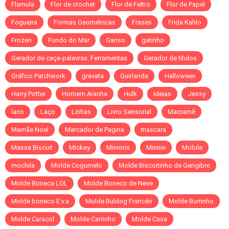
Flamula
Flor de crochet
Flor de Feltro
Flor de Papel
Fogueira
Formas Geométricas
Frases
Frida Kahlo
Frozen
Fundo do Mar
Ganso
gatinho
Gerador de caça-palavras. Ferramentas
Gerador de títulos
Gráfico Patchwork
gravata
Guirlanda
Halloween
Harry Potter
Homem Aranha
Hulk
Ideias
Jessy
laco
Laço
Linhas
Livro Sensorial
Macramê
Mamãe Noel
Marcador de Pagina
mascara
Massa Biscuit
Mickey
Minions
Minnie
Mobile
mochila
Molde Cogumelo
Molde Biscoitinho de Gengibre
Molde Boneca LOL
Molde Boneco de Neve
Molde boneco E.v.a
Molde Buldog Francês
Molde Burrinho
Molde Caracol
Molde Carrinho
Molde Casa