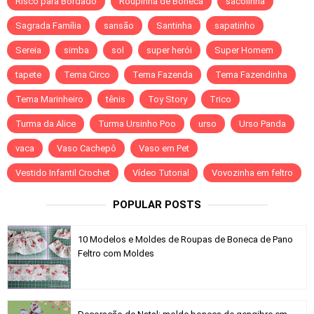
Risco para Bordado
Roupinha de Boneca
sacolinha
Sagrada Família
sansão
Santinha
sapatinho
Sereia
simba
sol
super herói
Super Homem
tapete
Tema Circo
Tema Fazenda
Tema Fazendinha
Tema Marinheiro
tênis
Toy Story
Trico
Turma da Alice
Turma Ursinho Poo
urso
Urso Panda
vaca
Vaso Cachepô
Vaso em Pet
Vestido Infantil Crochet
Vídeo Tutorial
Vovozinha em feltro
POPULAR POSTS
10 Modelos e Moldes de Roupas de Boneca de Pano
Feltro com Moldes