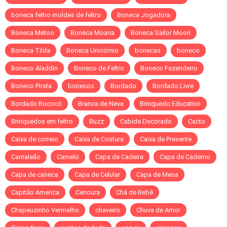
boneca feltro moldes de feltro
Boneca Jogadora
Boneca Metoo
Boneca Moana
Boneca Sailor Moon
Boneca Tilda
Boneca Unicórnio
bonecas
boneco
Boneco Aladdin
Boneco de Feltro
Boneco Fazendeiro
Boneco Pirata
bonecos
Bordado
Bordado Livre
Bordado Rococó
Branca de Neve
Brinquedo Educativo
Brinquedos em feltro
Buzz
Cabide Decorado
Cacto
Caixa de correio
Caixa de Costura
Caixa de Presente
Camaleão
Camelo
Capa de Cadeira
Capa de Caderno
Capa de caneca
Capa de Celular
Capa de Mesa
Capitão America
Cenoura
Chá de Bebê
Chapeuzinho Vermelho
chaveiro
Chuva de Amor