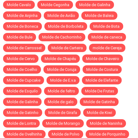
Molde Cavalo
Molde Cegonha
Molde de Galinha
Molde de Anjinha
Molde de Avião
Molde de Baleia
Molde de Boneca
Molde de Borboleta
Molde de Bota
Molde de Bule
Molde de Cachorrinho
Molde de caneca
Molde de Carrossel
Molde de Carteira
molde de Cereja
Molde de Cervo
Molde de Chapéu
Molde de Chaveiro
Molde de Coelho
Molde de Coruja
Molde de Costura
Molde de Cupcake
Molde de E.v.a
Molde de Elefante
Molde de Esquilo
Molde de feltro
Molde De Frutas
Molde de Galinha
Molde de galo
Molde de Gatinha
Molde de Gatinho
Molde de Girafa
Molde de Kiwi
Molde de Lontra
Molde de Morango
Molde de Naninha
Molde de Ovelhinha
Molde de Polvo
Molde de Porquinho