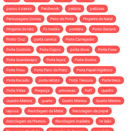
passo a passo
Patchwork
pelúcia
pelúcias
Personagens Disney
Peso de Porta
Pingente de Natal
Pingente de teto
PJ masks
ponteira
Ponto Banana
Ponto Cruz
porta caneca
Porta Carregador
Porta Controle
Porta Copos
porta doce
Porta Fone
Porta Guardanapo
Porta laços
Porta Óculos
Porta Ovos
Porta Pano de Prato
Porta Papel Higiênico
Porta Recado
porta retrato
Porta Tesoura
Porta treco
Porta Velas
Preguiça
princesas
Puff
quadro
Quadro Menina
quarto
Quarto Menina
Quarto Menino
raposa
Reciclagem de Metal
Reciclagem de papel
Reciclagem de Plastico
Reciclagem madeira
rei leão