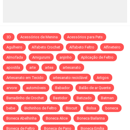
3D
Acessórios de Menina
Acessórios para Pets
Agulheiro
Alfabeto Crochet
Alfabeto Feltro
Alfineteiro
Almofada
Amigurumi
anjinho
Aplicação de Feltro
apostila
arte
artea
artesanato
Artesanato em Tecido
artesanato reciclável
Artigos
arvore
automóveis
Babador
Balão de ar Quente
Barradinho de Crochet
Bastidor
Batizado
Batman
bebe
Bichinhos de Feltro
Biscuit
Bolsa
boneca
Boneca Abelhinha
Boneca Alice
Boneca Bailarina
Boneca de Feltro
Boneca de Pano
Boneca Emília