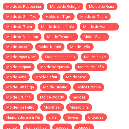
Molde de Raposinha
Molde de Relógio
Molde de Rena
Molde de Shi-Tzu
Molde de Tigre
Molde de Touro
Molde de Trem
Molde de Unicórnio
Molde de Vaquinha
Molde de Vestidos
Molde Ferradura
Molde Fusca
Molde Jacaré
Molde Kombi
Molde Leão
Molde Papai Noel
Molde Passarinho
Molde Picolé
Molde Pinguim
Molde porquinha
Molde Rei Leão
Molde Rena
Molde Safari
Molde sapo
Molde Tartaruga
Molde Tucano
Molde Ursinha
Molde Ursinho
Molde Woody
moldes
Moldes de Feltro
Monetizar
Mundo bita
Namoradeira em Pet
natal
Nuvens
Orquidea
ouriço
palhacinhos
pascoa
páscoa