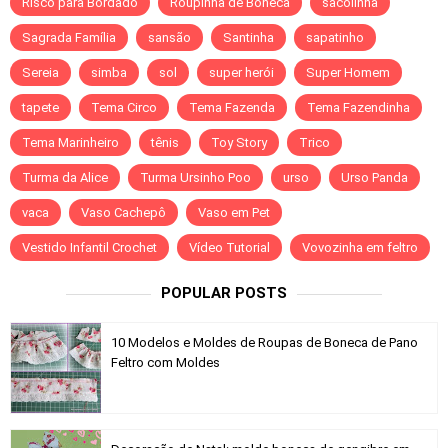
Risco para Bordado
Roupinha de Boneca
sacolinha
Sagrada Família
sansão
Santinha
sapatinho
Sereia
simba
sol
super herói
Super Homem
tapete
Tema Circo
Tema Fazenda
Tema Fazendinha
Tema Marinheiro
tênis
Toy Story
Trico
Turma da Alice
Turma Ursinho Poo
urso
Urso Panda
vaca
Vaso Cachepô
Vaso em Pet
Vestido Infantil Crochet
Vídeo Tutorial
Vovozinha em feltro
POPULAR POSTS
10 Modelos e Moldes de Roupas de Boneca de Pano
Feltro com Moldes