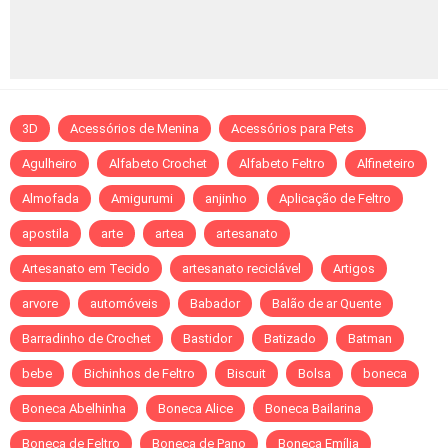
3D
Acessórios de Menina
Acessórios para Pets
Agulheiro
Alfabeto Crochet
Alfabeto Feltro
Alfineteiro
Almofada
Amigurumi
anjinho
Aplicação de Feltro
apostila
arte
artea
artesanato
Artesanato em Tecido
artesanato reciclável
Artigos
arvore
automóveis
Babador
Balão de ar Quente
Barradinho de Crochet
Bastidor
Batizado
Batman
bebe
Bichinhos de Feltro
Biscuit
Bolsa
boneca
Boneca Abelhinha
Boneca Alice
Boneca Bailarina
Boneca de Feltro
Boneca de Pano
Boneca Emília