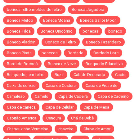
boneca feltro moldes de feltro
Boneca Jogadora
Boneca Metoo
Boneca Moana
Boneca Sailor Moon
Boneca Tilda
Boneca Unicórnio
bonecas
boneco
Boneco Aladdin
Boneco de Feltro
Boneco Fazendeiro
Boneco Pirata
bonecos
Bordado
Bordado Livre
Bordado Rococó
Branca de Neve
Brinquedo Educativo
Brinquedos em feltro
Buzz
Cabide Decorado
Cacto
Caixa de correio
Caixa de Costura
Caixa de Presente
Camaleão
Camelo
Capa de Cadeira
Capa de Caderno
Capa de caneca
Capa de Celular
Capa de Mesa
Capitão America
Cenoura
Chá de Bebê
Chapeuzinho Vermelho
chaveiro
Chuva de Amor