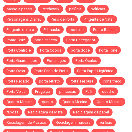
passo a passo
Patchwork
pelúcia
pelúcias
Personagens Disney
Peso de Porta
Pingente de Natal
Pingente de teto
PJ masks
ponteira
Ponto Banana
Ponto Cruz
porta caneca
Porta Carregador
Porta Controle
Porta Copos
porta doce
Porta Fone
Porta Guardanapo
Porta laços
Porta Óculos
Porta Ovos
Porta Pano de Prato
Porta Papel Higiênico
Porta Recado
porta retrato
Porta Tesoura
Porta treco
Porta Velas
Preguiça
princesas
Puff
quadro
Quadro Menina
quarto
Quarto Menina
Quarto Menino
raposa
Reciclagem de Metal
Reciclagem de papel
Reciclagem de Plastico
Reciclagem madeira
rei leão