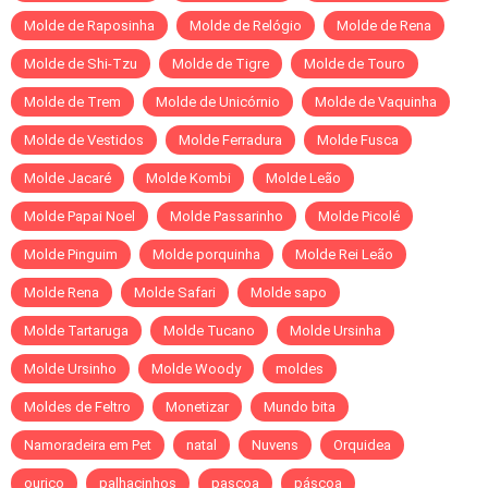
Molde de Raposinha
Molde de Relógio
Molde de Rena
Molde de Shi-Tzu
Molde de Tigre
Molde de Touro
Molde de Trem
Molde de Unicórnio
Molde de Vaquinha
Molde de Vestidos
Molde Ferradura
Molde Fusca
Molde Jacaré
Molde Kombi
Molde Leão
Molde Papai Noel
Molde Passarinho
Molde Picolé
Molde Pinguim
Molde porquinha
Molde Rei Leão
Molde Rena
Molde Safari
Molde sapo
Molde Tartaruga
Molde Tucano
Molde Ursinha
Molde Ursinho
Molde Woody
moldes
Moldes de Feltro
Monetizar
Mundo bita
Namoradeira em Pet
natal
Nuvens
Orquidea
ouriço
palhacinhos
pascoa
páscoa