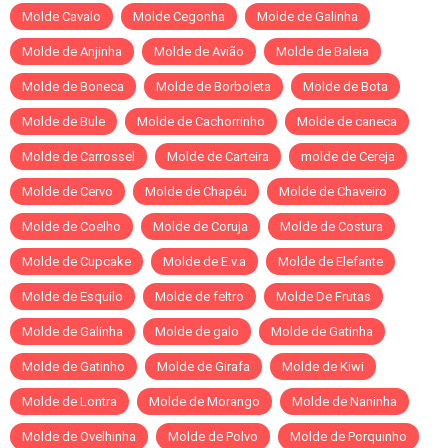
Molde Cavalo
Molde Cegonha
Molde de Galinha
Molde de Anjinha
Molde de Avião
Molde de Baleia
Molde de Boneca
Molde de Borboleta
Molde de Bota
Molde de Bule
Molde de Cachorrinho
Molde de caneca
Molde de Carrossel
Molde de Carteira
molde de Cereja
Molde de Cervo
Molde de Chapéu
Molde de Chaveiro
Molde de Coelho
Molde de Coruja
Molde de Costura
Molde de Cupcake
Molde de E.v.a
Molde de Elefante
Molde de Esquilo
Molde de feltro
Molde De Frutas
Molde de Galinha
Molde de galo
Molde de Gatinha
Molde de Gatinho
Molde de Girafa
Molde de Kiwi
Molde de Lontra
Molde de Morango
Molde de Naninha
Molde de Ovelhinha
Molde de Polvo
Molde de Porquinho