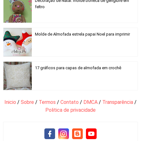
Decoração de Natal: molde boneca de gengibre em
feltro
Molde de Almofada estrela papai Noel para imprimir
17 gráficos para capas de almofada em crochê
Inicio
/
Sobre
/
Termos
/
Contato
/
DMCA
/
Transparência
/
Politica de privacidade