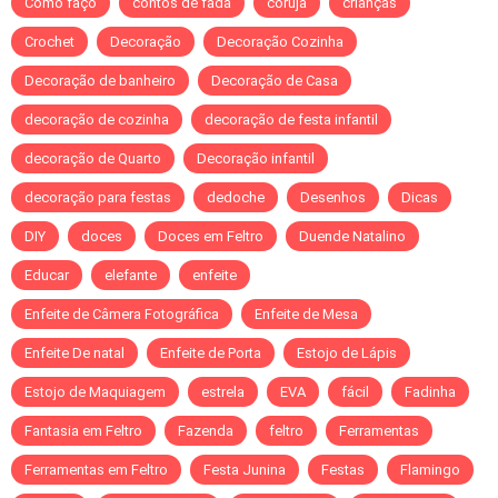
Como faço
contos de fada
coruja
crianças
Crochet
Decoração
Decoração Cozinha
Decoração de banheiro
Decoração de Casa
decoração de cozinha
decoração de festa infantil
decoração de Quarto
Decoração infantil
decoração para festas
dedoche
Desenhos
Dicas
DIY
doces
Doces em Feltro
Duende Natalino
Educar
elefante
enfeite
Enfeite de Câmera Fotográfica
Enfeite de Mesa
Enfeite De natal
Enfeite de Porta
Estojo de Lápis
Estojo de Maquiagem
estrela
EVA
fácil
Fadinha
Fantasia em Feltro
Fazenda
feltro
Ferramentas
Ferramentas em Feltro
Festa Junina
Festas
Flamingo