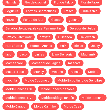
Flamula
Flor de crochet
Flor de Feltro
Flor de Papel
Fogueira
Formas Geométricas
Frases
Frida Kahlo
Frozen
Fundo do Mar
Ganso
gatinho
Gerador de caça-palavras. Ferramentas
Gerador de títulos
Gráfico Patchwork
gravata
Guirlanda
Halloween
Harry Potter
Homem Aranha
Hulk
Ideias
Jessy
laco
Laço
Linhas
Livro Sensorial
Macramê
Mamãe Noel
Marcador de Pagina
mascara
Massa Biscuit
Mickey
Minions
Minnie
Mobile
mochila
Molde Cogumelo
Molde Biscoitinho de Gengibre
Molde Boneca LOL
Molde Boneco de Neve
Molde boneco E.v.a
Molde Buldog Francês
Molde Burrinho
Molde Caracol
Molde Carrinho
Molde Casa