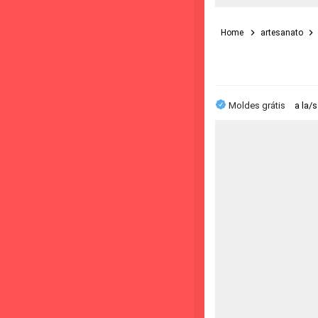
Home
artesanato
Moldes grátis
a la/