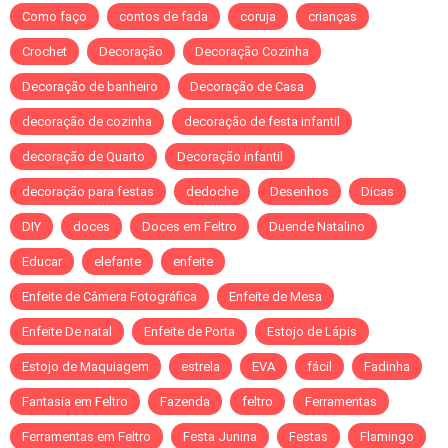
Como faço
contos de fada
coruja
crianças
Crochet
Decoração
Decoração Cozinha
Decoração de banheiro
Decoração de Casa
decoração de cozinha
decoração de festa infantil
decoração de Quarto
Decoração infantil
decoração para festas
dedoche
Desenhos
Dicas
DIY
doces
Doces em Feltro
Duende Natalino
Educar
elefante
enfeite
Enfeite de Câmera Fotográfica
Enfeite de Mesa
Enfeite De natal
Enfeite de Porta
Estojo de Lápis
Estojo de Maquiagem
estrela
EVA
fácil
Fadinha
Fantasia em Feltro
Fazenda
feltro
Ferramentas
Ferramentas em Feltro
Festa Junina
Festas
Flamingo