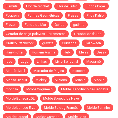
Flamula
Flor de crochet
Flor de Feltro
Flor de Papel
Fogueira
Formas Geométricas
Frases
Frida Kahlo
Frozen
Fundo do Mar
Ganso
gatinho
Gerador de caça-palavras. Ferramentas
Gerador de títulos
Gráfico Patchwork
gravata
Guirlanda
Halloween
Harry Potter
Homem Aranha
Hulk
Ideias
Jessy
laco
Laço
Linhas
Livro Sensorial
Macramê
Mamãe Noel
Marcador de Pagina
mascara
Massa Biscuit
Mickey
Minions
Minnie
Mobile
mochila
Molde Cogumelo
Molde Biscoitinho de Gengibre
Molde Boneca LOL
Molde Boneco de Neve
Molde boneco E.v.a
Molde Buldog Francês
Molde Burrinho
Molde Caracol
Molde Carrinho
Molde Casa