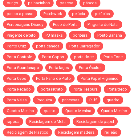
ouriço
palhacinhos
pascoa
páscoa
passo a passo
Patchwork
pelúcia
pelúcias
Personagens Disney
Peso de Porta
Pingente de Natal
Pingente de teto
PJ masks
ponteira
Ponto Banana
Ponto Cruz
porta caneca
Porta Carregador
Porta Controle
Porta Copos
porta doce
Porta Fone
Porta Guardanapo
Porta laços
Porta Óculos
Porta Ovos
Porta Pano de Prato
Porta Papel Higiênico
Porta Recado
porta retrato
Porta Tesoura
Porta treco
Porta Velas
Preguiça
princesas
Puff
quadro
Quadro Menina
quarto
Quarto Menina
Quarto Menino
raposa
Reciclagem de Metal
Reciclagem de papel
Reciclagem de Plastico
Reciclagem madeira
rei leão