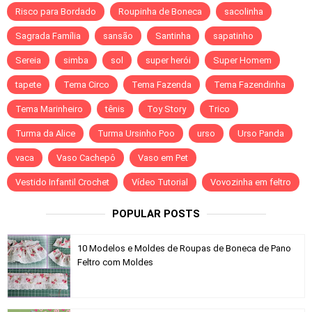
Risco para Bordado
Roupinha de Boneca
sacolinha
Sagrada Família
sansão
Santinha
sapatinho
Sereia
simba
sol
super herói
Super Homem
tapete
Tema Circo
Tema Fazenda
Tema Fazendinha
Tema Marinheiro
tênis
Toy Story
Trico
Turma da Alice
Turma Ursinho Poo
urso
Urso Panda
vaca
Vaso Cachepô
Vaso em Pet
Vestido Infantil Crochet
Vídeo Tutorial
Vovozinha em feltro
POPULAR POSTS
10 Modelos e Moldes de Roupas de Boneca de Pano
Feltro com Moldes