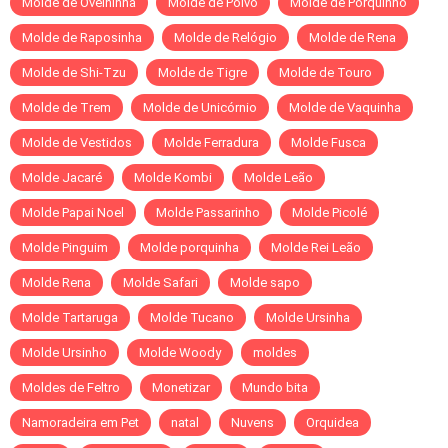
Molde de Ovelhinha
Molde de Polvo
Molde de Porquinho
Molde de Raposinha
Molde de Relógio
Molde de Rena
Molde de Shi-Tzu
Molde de Tigre
Molde de Touro
Molde de Trem
Molde de Unicórnio
Molde de Vaquinha
Molde de Vestidos
Molde Ferradura
Molde Fusca
Molde Jacaré
Molde Kombi
Molde Leão
Molde Papai Noel
Molde Passarinho
Molde Picolé
Molde Pinguim
Molde porquinha
Molde Rei Leão
Molde Rena
Molde Safari
Molde sapo
Molde Tartaruga
Molde Tucano
Molde Ursinha
Molde Ursinho
Molde Woody
moldes
Moldes de Feltro
Monetizar
Mundo bita
Namoradeira em Pet
natal
Nuvens
Orquidea