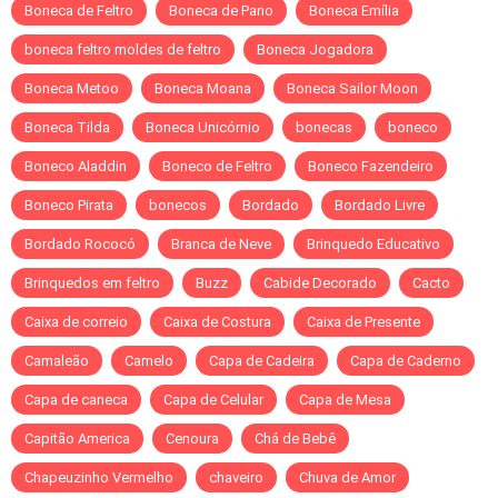
Boneca de Feltro
Boneca de Pano
Boneca Emília
boneca feltro moldes de feltro
Boneca Jogadora
Boneca Metoo
Boneca Moana
Boneca Sailor Moon
Boneca Tilda
Boneca Unicórnio
bonecas
boneco
Boneco Aladdin
Boneco de Feltro
Boneco Fazendeiro
Boneco Pirata
bonecos
Bordado
Bordado Livre
Bordado Rococó
Branca de Neve
Brinquedo Educativo
Brinquedos em feltro
Buzz
Cabide Decorado
Cacto
Caixa de correio
Caixa de Costura
Caixa de Presente
Camaleão
Camelo
Capa de Cadeira
Capa de Caderno
Capa de caneca
Capa de Celular
Capa de Mesa
Capitão America
Cenoura
Chá de Bebê
Chapeuzinho Vermelho
chaveiro
Chuva de Amor