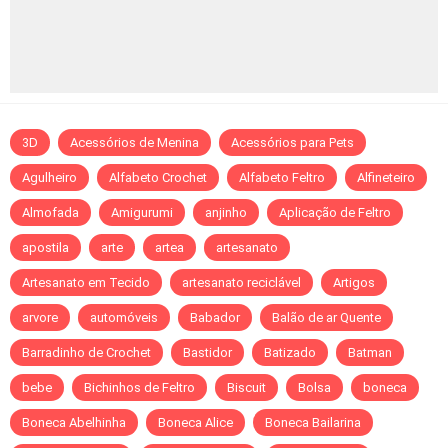
3D
Acessórios de Menina
Acessórios para Pets
Agulheiro
Alfabeto Crochet
Alfabeto Feltro
Alfineteiro
Almofada
Amigurumi
anjinho
Aplicação de Feltro
apostila
arte
artea
artesanato
Artesanato em Tecido
artesanato reciclável
Artigos
arvore
automóveis
Babador
Balão de ar Quente
Barradinho de Crochet
Bastidor
Batizado
Batman
bebe
Bichinhos de Feltro
Biscuit
Bolsa
boneca
Boneca Abelhinha
Boneca Alice
Boneca Bailarina