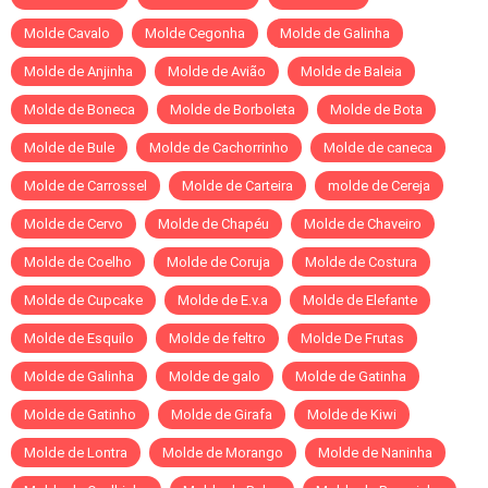
Molde Cavalo
Molde Cegonha
Molde de Galinha
Molde de Anjinha
Molde de Avião
Molde de Baleia
Molde de Boneca
Molde de Borboleta
Molde de Bota
Molde de Bule
Molde de Cachorrinho
Molde de caneca
Molde de Carrossel
Molde de Carteira
molde de Cereja
Molde de Cervo
Molde de Chapéu
Molde de Chaveiro
Molde de Coelho
Molde de Coruja
Molde de Costura
Molde de Cupcake
Molde de E.v.a
Molde de Elefante
Molde de Esquilo
Molde de feltro
Molde De Frutas
Molde de Galinha
Molde de galo
Molde de Gatinha
Molde de Gatinho
Molde de Girafa
Molde de Kiwi
Molde de Lontra
Molde de Morango
Molde de Naninha