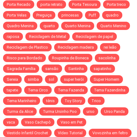
Porta Recado
porta retrato
Porta Tesoura
Porta treco
Porta Velas
Preguiça
princesas
Puff
quadro
Quadro Menina
quarto
Quarto Menina
Quarto Menino
raposa
Reciclagem de Metal
Reciclagem de papel
Reciclagem de Plastico
Reciclagem madeira
rei leão
Risco para Bordado
Roupinha de Boneca
sacolinha
Sagrada Família
sansão
Santinha
sapatinho
Sereia
simba
sol
super herói
Super Homem
tapete
Tema Circo
Tema Fazenda
Tema Fazendinha
Tema Marinheiro
tênis
Toy Story
Trico
Turma da Alice
Turma Ursinho Poo
urso
Urso Panda
vaca
Vaso Cachepô
Vaso em Pet
Vestido Infantil Crochet
Vídeo Tutorial
Vovozinha em feltro