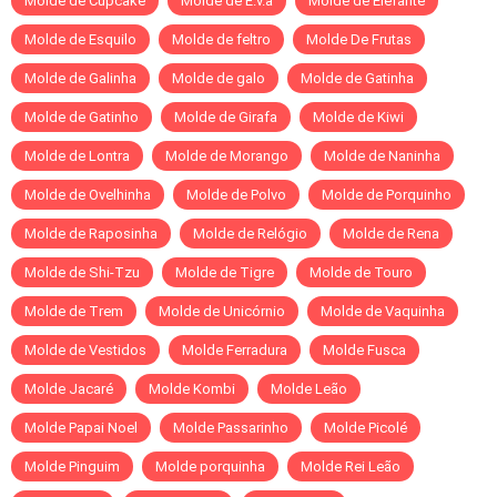
Molde de Cupcake
Molde de E.v.a
Molde de Elefante
Molde de Esquilo
Molde de feltro
Molde De Frutas
Molde de Galinha
Molde de galo
Molde de Gatinha
Molde de Gatinho
Molde de Girafa
Molde de Kiwi
Molde de Lontra
Molde de Morango
Molde de Naninha
Molde de Ovelhinha
Molde de Polvo
Molde de Porquinho
Molde de Raposinha
Molde de Relógio
Molde de Rena
Molde de Shi-Tzu
Molde de Tigre
Molde de Touro
Molde de Trem
Molde de Unicórnio
Molde de Vaquinha
Molde de Vestidos
Molde Ferradura
Molde Fusca
Molde Jacaré
Molde Kombi
Molde Leão
Molde Papai Noel
Molde Passarinho
Molde Picolé
Molde Pinguim
Molde porquinha
Molde Rei Leão