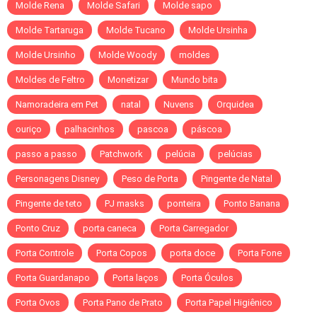
Molde Rena
Molde Safari
Molde sapo
Molde Tartaruga
Molde Tucano
Molde Ursinha
Molde Ursinho
Molde Woody
moldes
Moldes de Feltro
Monetizar
Mundo bita
Namoradeira em Pet
natal
Nuvens
Orquidea
ouriço
palhacinhos
pascoa
páscoa
passo a passo
Patchwork
pelúcia
pelúcias
Personagens Disney
Peso de Porta
Pingente de Natal
Pingente de teto
PJ masks
ponteira
Ponto Banana
Ponto Cruz
porta caneca
Porta Carregador
Porta Controle
Porta Copos
porta doce
Porta Fone
Porta Guardanapo
Porta laços
Porta Óculos
Porta Ovos
Porta Pano de Prato
Porta Papel Higiênico