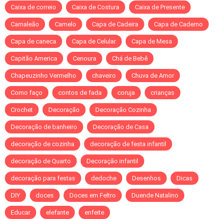
Caixa de correio
Caixa de Costura
Caixa de Presente
Camaleão
Camelo
Capa de Cadeira
Capa de Caderno
Capa de caneca
Capa de Celular
Capa de Mesa
Capitão America
Cenoura
Chá de Bebê
Chapeuzinho Vermelho
chaveiro
Chuva de Amor
Como faço
contos de fada
coruja
crianças
Crochet
Decoração
Decoração Cozinha
Decoração de banheiro
Decoração de Casa
decoração de cozinha
decoração de festa infantil
decoração de Quarto
Decoração infantil
decoração para festas
dedoche
Desenhos
Dicas
DIY
doces
Doces em Feltro
Duende Natalino
Educar
elefante
enfeite