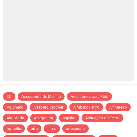
3D
Acessórios de Menina
Acessórios para Pets
Agulheiro
Alfabeto Crochet
Alfabeto Feltro
Alfineteiro
Almofada
Amigurumi
anjinho
Aplicação de Feltro
apostila
arte
artea
artesanato