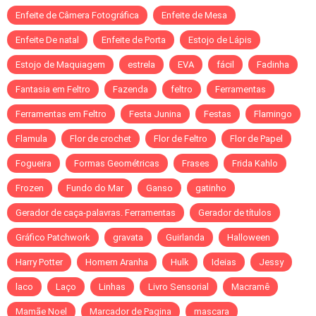
Enfeite de Câmera Fotográfica
Enfeite de Mesa
Enfeite De natal
Enfeite de Porta
Estojo de Lápis
Estojo de Maquiagem
estrela
EVA
fácil
Fadinha
Fantasia em Feltro
Fazenda
feltro
Ferramentas
Ferramentas em Feltro
Festa Junina
Festas
Flamingo
Flamula
Flor de crochet
Flor de Feltro
Flor de Papel
Fogueira
Formas Geométricas
Frases
Frida Kahlo
Frozen
Fundo do Mar
Ganso
gatinho
Gerador de caça-palavras. Ferramentas
Gerador de títulos
Gráfico Patchwork
gravata
Guirlanda
Halloween
Harry Potter
Homem Aranha
Hulk
Ideias
Jessy
laco
Laço
Linhas
Livro Sensorial
Macramê
Mamãe Noel
Marcador de Pagina
mascara