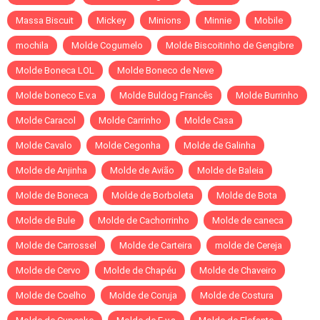
Massa Biscuit
Mickey
Minions
Minnie
Mobile
mochila
Molde Cogumelo
Molde Biscoitinho de Gengibre
Molde Boneca LOL
Molde Boneco de Neve
Molde boneco E.v.a
Molde Buldog Francês
Molde Burrinho
Molde Caracol
Molde Carrinho
Molde Casa
Molde Cavalo
Molde Cegonha
Molde de Galinha
Molde de Anjinha
Molde de Avião
Molde de Baleia
Molde de Boneca
Molde de Borboleta
Molde de Bota
Molde de Bule
Molde de Cachorrinho
Molde de caneca
Molde de Carrossel
Molde de Carteira
molde de Cereja
Molde de Cervo
Molde de Chapéu
Molde de Chaveiro
Molde de Coelho
Molde de Coruja
Molde de Costura