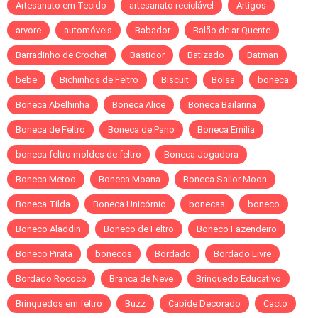
Artesanato em Tecido
artesanato reciclável
Artigos
arvore
automóveis
Babador
Balão de ar Quente
Barradinho de Crochet
Bastidor
Batizado
Batman
bebe
Bichinhos de Feltro
Biscuit
Bolsa
boneca
Boneca Abelhinha
Boneca Alice
Boneca Bailarina
Boneca de Feltro
Boneca de Pano
Boneca Emília
boneca feltro moldes de feltro
Boneca Jogadora
Boneca Metoo
Boneca Moana
Boneca Sailor Moon
Boneca Tilda
Boneca Unicórnio
bonecas
boneco
Boneco Aladdin
Boneco de Feltro
Boneco Fazendeiro
Boneco Pirata
bonecos
Bordado
Bordado Livre
Bordado Rococó
Branca de Neve
Brinquedo Educativo
Brinquedos em feltro
Buzz
Cabide Decorado
Cacto