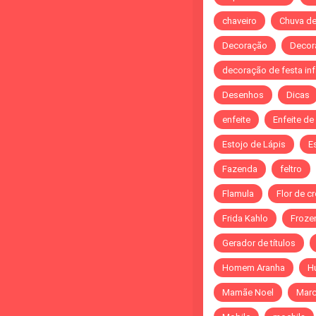
chaveiro
Chuva d
Decoração
Decor
decoração de festa infa
Desenhos
Dicas
enfeite
Enfeite de
Estojo de Lápis
E
Fazenda
feltro
Flamula
Flor de c
Frida Kahlo
Froze
Gerador de títulos
Homem Aranha
H
Mamãe Noel
Marc