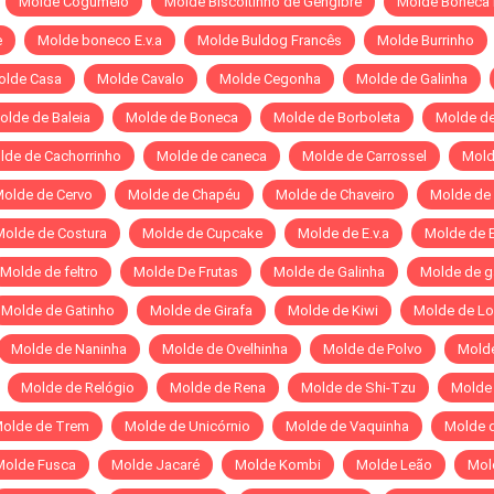
Molde Cogumelo
Molde Biscoitinho de Gengibre
Molde Boneca
e
Molde boneco E.v.a
Molde Buldog Francês
Molde Burrinho
olde Casa
Molde Cavalo
Molde Cegonha
Molde de Galinha
olde de Baleia
Molde de Boneca
Molde de Borboleta
Molde de
lde de Cachorrinho
Molde de caneca
Molde de Carrossel
Mold
olde de Cervo
Molde de Chapéu
Molde de Chaveiro
Molde de
Molde de Costura
Molde de Cupcake
Molde de E.v.a
Molde de E
Molde de feltro
Molde De Frutas
Molde de Galinha
Molde de g
Molde de Gatinho
Molde de Girafa
Molde de Kiwi
Molde de Lo
Molde de Naninha
Molde de Ovelhinha
Molde de Polvo
Molde
Molde de Relógio
Molde de Rena
Molde de Shi-Tzu
Molde 
olde de Trem
Molde de Unicórnio
Molde de Vaquinha
Molde 
Molde Fusca
Molde Jacaré
Molde Kombi
Molde Leão
Mol