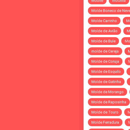
Mobile
mochila
Molde Boneco de Nev
Molde Carrinho
M
Molde de Avião
M
Molde de Bule
Mo
molde de Cereja
M
Molde de Coruja
Molde de Esquilo
Molde de Gatinha
Molde de Morango
Molde de Raposinha
Molde de Touro
M
Molde Ferradura