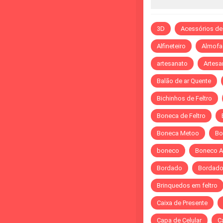
3D
Acessórios de
Alfineteiro
Almofa
artesanato
Artesa
Balão de ar Quente
Bichinhos de Feltro
Boneca de Feltro
Boneca Metoo
Bo
boneco
Boneco A
Bordado
Bordado 
Brinquedos em feltro
Caixa de Presente
Capa de Celular
C