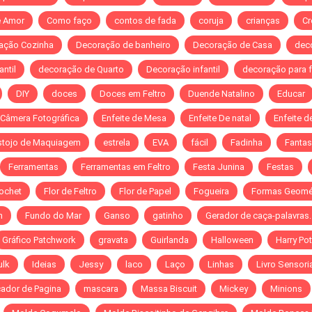
e Amor
Como faço
contos de fada
coruja
crianças
Cr
ação Cozinha
Decoração de banheiro
Decoração de Casa
dec
ntil
decoração de Quarto
Decoração infantil
decoração para 
DIY
doces
Doces em Feltro
Duende Natalino
Educar
 Câmera Fotográfica
Enfeite de Mesa
Enfeite De natal
Enfeite d
stojo de Maquiagem
estrela
EVA
fácil
Fadinha
Fantas
Ferramentas
Ferramentas em Feltro
Festa Junina
Festas
rochet
Flor de Feltro
Flor de Papel
Fogueira
Formas Geomé
n
Fundo do Mar
Ganso
gatinho
Gerador de caça-palavras
Gráfico Patchwork
gravata
Guirlanda
Halloween
Harry Pot
ulk
Ideias
Jessy
laco
Laço
Linhas
Livro Sensori
ador de Pagina
mascara
Massa Biscuit
Mickey
Minions