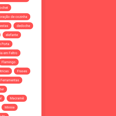
ochet
oração de cozinha
festas
dedoche
elefante
e Porta
ia em Feltro
Flamingo
tricas
Frases
. Ferramentas
ter
al
Macramê
Minnie