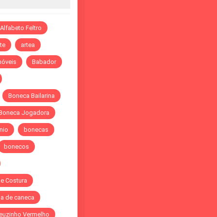
Alfabeto Feltro
te
artea
óveis
Babador
Boneca Bailarina
Boneca Jogadora
nio
bonecas
bonecos
de Costura
a de caneca
euzinho Vermelho