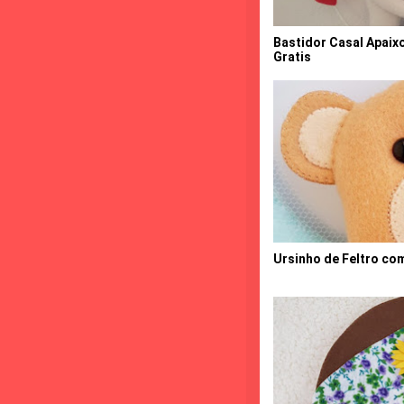
Bastidor Casal Apaix
Gratis
Ursinho de Feltro co