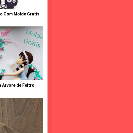
ro Com Molde Gratis
 Arvore de Feltro