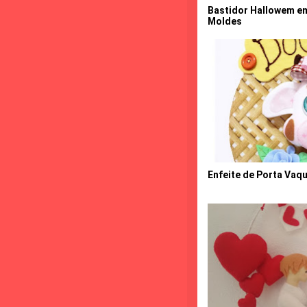
Bastidor Hallowem e
Moldes
Enfeite de Porta Vaq