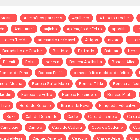
 Menina
Acessórios para Pets
Agulheiro
Alfabeto Crochet
da
Amigurumi
anjinho
Aplicação de Feltro
apostila
ar
nato em Tecido
artesanato reciclável
Artigos
arvore
autom
Barradinho de Crochet
Bastidor
Batizado
Batman
bebe
Biscuit
Bolsa
boneca
Boneca Abelhinha
Boneca Alice
Boneca de Pano
Boneca Emília
boneca feltro moldes de feltro
neca Moana
Boneca Sailor Moon
Boneca Tilda
Boneca Unicór
laddin
Boneco de Feltro
Boneco Fazendeiro
Boneco Pirata
Livre
Bordado Rococó
Branca de Neve
Brinquedo Educativo
Buzz
Cabide Decorado
Cacto
Caixa de correio
Caixa 
Camaleão
Camelo
Capa de Cadeira
Capa de Caderno
Cap
apa de Mesa
Capitão America
Cenoura
Chá de Bebê
Chap