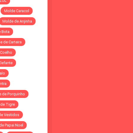
 LOL
Molde Caracol
Molde de Anjinha
 Bota
e de Carteira
 Coelho
lefante
alo
ntra
 de Porquinho
de Tigre
de Vestidos
de Papai Noel