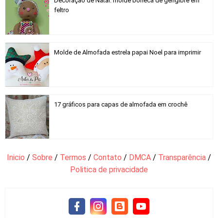
Decoração de Natal: molde boneca de gengibre em
feltro
Molde de Almofada estrela papai Noel para imprimir
17 gráficos para capas de almofada em crochê
Inicio
/
Sobre
/
Termos
/
Contato
/
DMCA
/
Transparência
/
Politica de privacidade