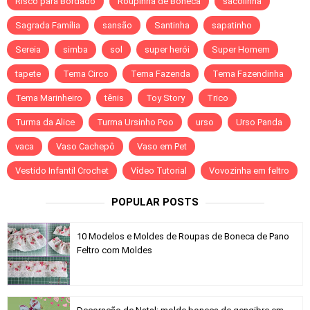
Risco para Bordado
Roupinha de Boneca
sacolinha
Sagrada Família
sansão
Santinha
sapatinho
Sereia
simba
sol
super herói
Super Homem
tapete
Tema Circo
Tema Fazenda
Tema Fazendinha
Tema Marinheiro
tênis
Toy Story
Trico
Turma da Alice
Turma Ursinho Poo
urso
Urso Panda
vaca
Vaso Cachepô
Vaso em Pet
Vestido Infantil Crochet
Vídeo Tutorial
Vovozinha em feltro
POPULAR POSTS
10 Modelos e Moldes de Roupas de Boneca de Pano
Feltro com Moldes