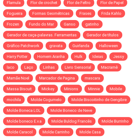
Flamula
Flor de crochet
Flor de Feltro
Flor de Papel
Fogueira
Formas Geométricas
Frases
Frida Kahlo
Frozen
Fundo do Mar
Ganso
gatinho
Gerador de caça-palavras. Ferramentas
Gerador de títulos
Gráfico Patchwork
gravata
Guirlanda
Halloween
Harry Potter
Homem Aranha
Hulk
Ideias
Jessy
laco
Laço
Linhas
Livro Sensorial
Macramê
Mamãe Noel
Marcador de Pagina
mascara
Massa Biscuit
Mickey
Minions
Minnie
Mobile
mochila
Molde Cogumelo
Molde Biscoitinho de Gengibre
Molde Boneca LOL
Molde Boneco de Neve
Molde boneco E.v.a
Molde Buldog Francês
Molde Burrinho
Molde Caracol
Molde Carrinho
Molde Casa