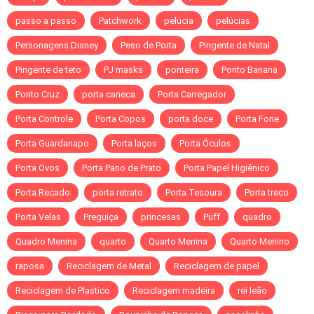
passo a passo
Patchwork
pelúcia
pelúcias
Personagens Disney
Peso de Porta
Pingente de Natal
Pingente de teto
PJ masks
ponteira
Ponto Banana
Ponto Cruz
porta caneca
Porta Carregador
Porta Controle
Porta Copos
porta doce
Porta Fone
Porta Guardanapo
Porta laços
Porta Óculos
Porta Ovos
Porta Pano de Prato
Porta Papel Higiênico
Porta Recado
porta retrato
Porta Tesoura
Porta treco
Porta Velas
Preguiça
princesas
Puff
quadro
Quadro Menina
quarto
Quarto Menina
Quarto Menino
raposa
Reciclagem de Metal
Reciclagem de papel
Reciclagem de Plastico
Reciclagem madeira
rei leão