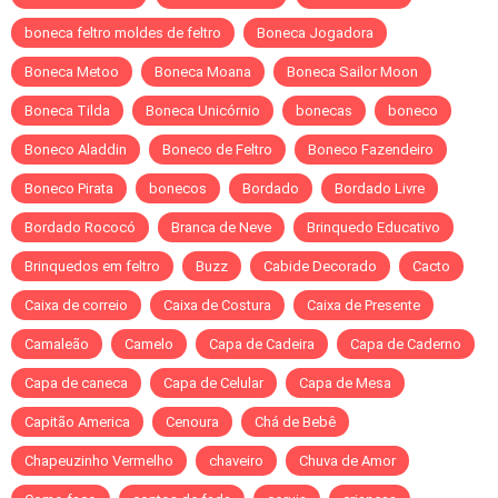
boneca feltro moldes de feltro
Boneca Jogadora
Boneca Metoo
Boneca Moana
Boneca Sailor Moon
Boneca Tilda
Boneca Unicórnio
bonecas
boneco
Boneco Aladdin
Boneco de Feltro
Boneco Fazendeiro
Boneco Pirata
bonecos
Bordado
Bordado Livre
Bordado Rococó
Branca de Neve
Brinquedo Educativo
Brinquedos em feltro
Buzz
Cabide Decorado
Cacto
Caixa de correio
Caixa de Costura
Caixa de Presente
Camaleão
Camelo
Capa de Cadeira
Capa de Caderno
Capa de caneca
Capa de Celular
Capa de Mesa
Capitão America
Cenoura
Chá de Bebê
Chapeuzinho Vermelho
chaveiro
Chuva de Amor