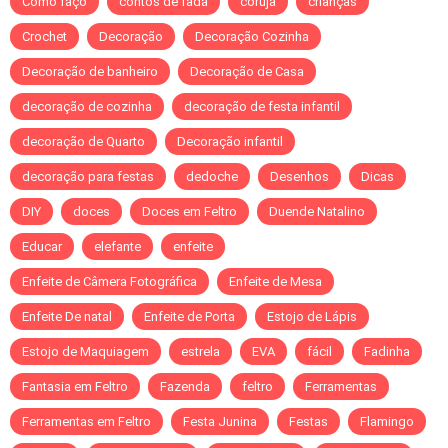
Como faço
contos de fada
coruja
crianças
Crochet
Decoração
Decoração Cozinha
Decoração de banheiro
Decoração de Casa
decoração de cozinha
decoração de festa infantil
decoração de Quarto
Decoração infantil
decoração para festas
dedoche
Desenhos
Dicas
DIY
doces
Doces em Feltro
Duende Natalino
Educar
elefante
enfeite
Enfeite de Câmera Fotográfica
Enfeite de Mesa
Enfeite De natal
Enfeite de Porta
Estojo de Lápis
Estojo de Maquiagem
estrela
EVA
fácil
Fadinha
Fantasia em Feltro
Fazenda
feltro
Ferramentas
Ferramentas em Feltro
Festa Junina
Festas
Flamingo