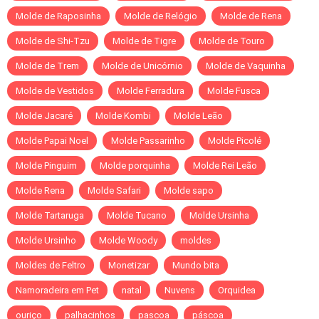
Molde de Raposinha
Molde de Relógio
Molde de Rena
Molde de Shi-Tzu
Molde de Tigre
Molde de Touro
Molde de Trem
Molde de Unicórnio
Molde de Vaquinha
Molde de Vestidos
Molde Ferradura
Molde Fusca
Molde Jacaré
Molde Kombi
Molde Leão
Molde Papai Noel
Molde Passarinho
Molde Picolé
Molde Pinguim
Molde porquinha
Molde Rei Leão
Molde Rena
Molde Safari
Molde sapo
Molde Tartaruga
Molde Tucano
Molde Ursinha
Molde Ursinho
Molde Woody
moldes
Moldes de Feltro
Monetizar
Mundo bita
Namoradeira em Pet
natal
Nuvens
Orquidea
ouriço
palhacinhos
pascoa
páscoa