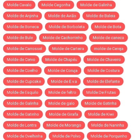
Molde Cavalo
Molde Cegonha
Molde de Galinha
Molde de Anjinha
Molde de Avião
Molde de Baleia
Molde de Boneca
Molde de Borboleta
Molde de Bota
Molde de Bule
Molde de Cachorrinho
Molde de caneca
Molde de Carrossel
Molde de Carteira
molde de Cereja
Molde de Cervo
Molde de Chapéu
Molde de Chaveiro
Molde de Coelho
Molde de Coruja
Molde de Costura
Molde de Cupcake
Molde de E.v.a
Molde de Elefante
Molde de Esquilo
Molde de feltro
Molde De Frutas
Molde de Galinha
Molde de galo
Molde de Gatinha
Molde de Gatinho
Molde de Girafa
Molde de Kiwi
Molde de Lontra
Molde de Morango
Molde de Naninha
Molde de Ovelhinha
Molde de Polvo
Molde de Porquinho