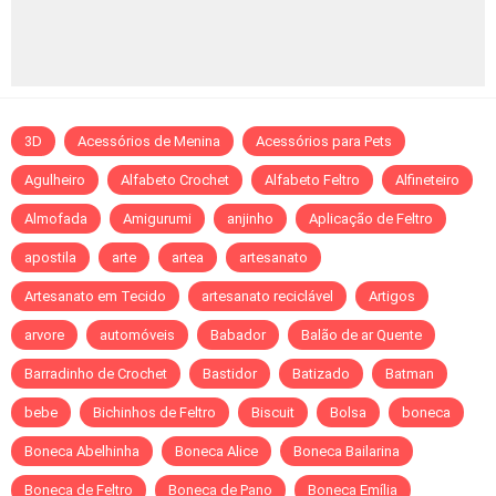
3D
Acessórios de Menina
Acessórios para Pets
Agulheiro
Alfabeto Crochet
Alfabeto Feltro
Alfineteiro
Almofada
Amigurumi
anjinho
Aplicação de Feltro
apostila
arte
artea
artesanato
Artesanato em Tecido
artesanato reciclável
Artigos
arvore
automóveis
Babador
Balão de ar Quente
Barradinho de Crochet
Bastidor
Batizado
Batman
bebe
Bichinhos de Feltro
Biscuit
Bolsa
boneca
Boneca Abelhinha
Boneca Alice
Boneca Bailarina
Boneca de Feltro
Boneca de Pano
Boneca Emília