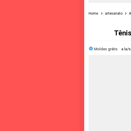
Home
artesanato
A
Tênis
Moldes grátis
a la/