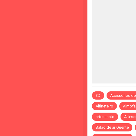
3D
Acessórios de
Alfineteiro
Almofa
artesanato
Artesa
Balão de ar Quente