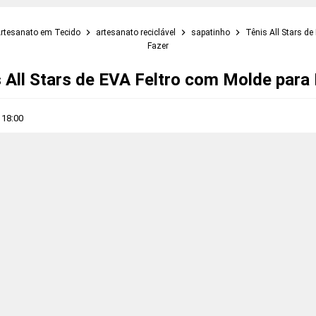
rtesanato em Tecido
artesanato reciclável
sapatinho
Tênis All Stars d
Fazer
 All Stars de EVA Feltro com Molde para
s
18:00