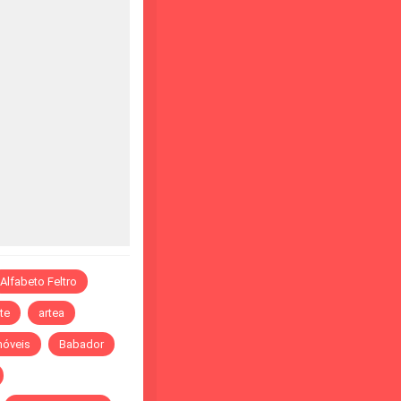
Alfabeto Feltro
te
artea
óveis
Babador