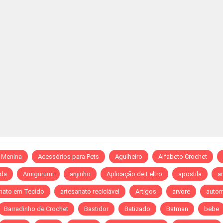
 Menina
Acessórios para Pets
Agulheiro
Alfabeto Crochet
da
Amigurumi
anjinho
Aplicação de Feltro
apostila
ar
nato em Tecido
artesanato reciclável
Artigos
arvore
autom
Barradinho de Crochet
Bastidor
Batizado
Batman
bebe