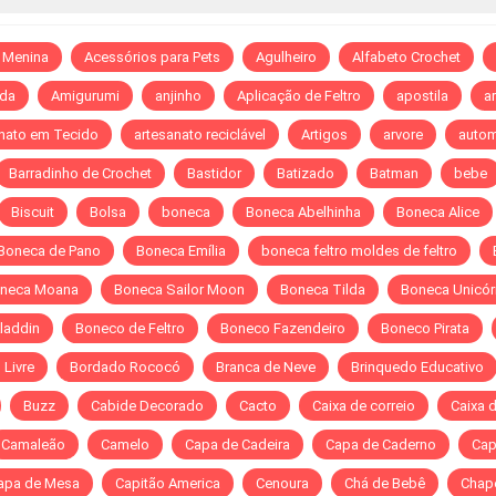
 Menina
Acessórios para Pets
Agulheiro
Alfabeto Crochet
da
Amigurumi
anjinho
Aplicação de Feltro
apostila
ar
nato em Tecido
artesanato reciclável
Artigos
arvore
autom
Barradinho de Crochet
Bastidor
Batizado
Batman
bebe
Biscuit
Bolsa
boneca
Boneca Abelhinha
Boneca Alice
Boneca de Pano
Boneca Emília
boneca feltro moldes de feltro
neca Moana
Boneca Sailor Moon
Boneca Tilda
Boneca Unicór
laddin
Boneco de Feltro
Boneco Fazendeiro
Boneco Pirata
Livre
Bordado Rococó
Branca de Neve
Brinquedo Educativo
Buzz
Cabide Decorado
Cacto
Caixa de correio
Caixa 
Camaleão
Camelo
Capa de Cadeira
Capa de Caderno
Cap
apa de Mesa
Capitão America
Cenoura
Chá de Bebê
Chap