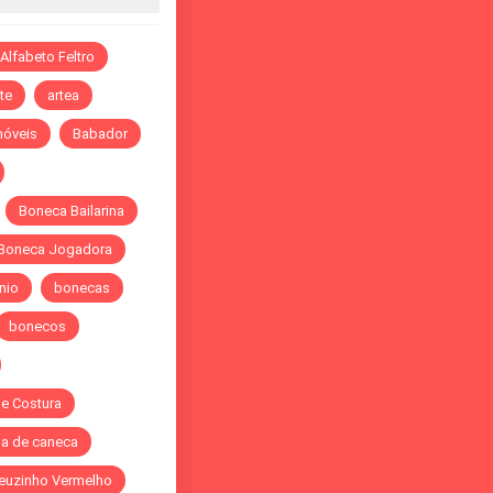
Alfabeto Feltro
te
artea
óveis
Babador
Boneca Bailarina
Boneca Jogadora
nio
bonecas
bonecos
de Costura
a de caneca
euzinho Vermelho