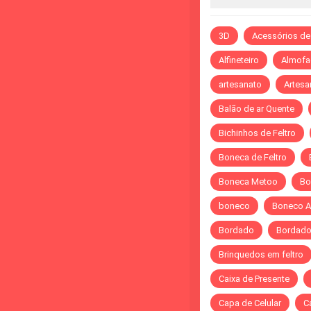
3D
Acessórios de
Alfineteiro
Almofa
artesanato
Artesa
Balão de ar Quente
Bichinhos de Feltro
Boneca de Feltro
Boneca Metoo
Bo
boneco
Boneco A
Bordado
Bordado 
Brinquedos em feltro
Caixa de Presente
Capa de Celular
C