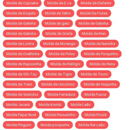
Molde de Cupcake
Molde de E.v.a
Molde de Elefante
Molde de Esquilo
Molde de feltro
Molde De Frutas
Molde de Galinha
Molde de galo
Molde de Gatinha
Molde de Gatinho
Molde de Girafa
Molde de Kiwi
Molde de Lontra
Molde de Morango
Molde de Naninha
Molde de Ovelhinha
Molde de Polvo
Molde de Porquinho
Molde de Raposinha
Molde de Relógio
Molde de Rena
Molde de Shi-Tzu
Molde de Tigre
Molde de Touro
Molde de Trem
Molde de Unicórnio
Molde de Vaquinha
Molde de Vestidos
Molde Ferradura
Molde Fusca
Molde Jacaré
Molde Kombi
Molde Leão
Molde Papai Noel
Molde Passarinho
Molde Picolé
Molde Pinguim
Molde porquinha
Molde Rei Leão