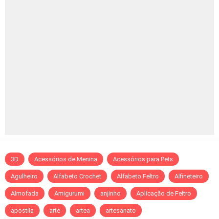
3D
Acessórios de Menina
Acessórios para Pets
Agulheiro
Alfabeto Crochet
Alfabeto Feltro
Alfineteiro
Almofada
Amigurumi
anjinho
Aplicação de Feltro
apostila
arte
artea
artesanato