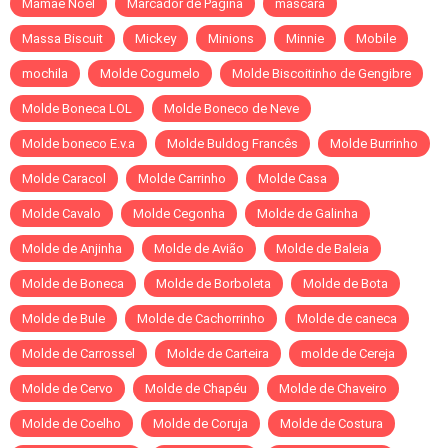
Mamãe Noel
Marcador de Pagina
mascara
Massa Biscuit
Mickey
Minions
Minnie
Mobile
mochila
Molde Cogumelo
Molde Biscoitinho de Gengibre
Molde Boneca LOL
Molde Boneco de Neve
Molde boneco E.v.a
Molde Buldog Francês
Molde Burrinho
Molde Caracol
Molde Carrinho
Molde Casa
Molde Cavalo
Molde Cegonha
Molde de Galinha
Molde de Anjinha
Molde de Avião
Molde de Baleia
Molde de Boneca
Molde de Borboleta
Molde de Bota
Molde de Bule
Molde de Cachorrinho
Molde de caneca
Molde de Carrossel
Molde de Carteira
molde de Cereja
Molde de Cervo
Molde de Chapéu
Molde de Chaveiro
Molde de Coelho
Molde de Coruja
Molde de Costura