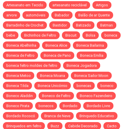
Artesanato em Tecido
artesanato reciclável
Artigos
arvore
automóveis
Babador
Balão de ar Quente
Barradinho de Crochet
Bastidor
Batizado
Batman
bebe
Bichinhos de Feltro
Biscuit
Bolsa
boneca
Boneca Abelhinha
Boneca Alice
Boneca Bailarina
Boneca de Feltro
Boneca de Pano
Boneca Emília
boneca feltro moldes de feltro
Boneca Jogadora
Boneca Metoo
Boneca Moana
Boneca Sailor Moon
Boneca Tilda
Boneca Unicórnio
bonecas
boneco
Boneco Aladdin
Boneco de Feltro
Boneco Fazendeiro
Boneco Pirata
bonecos
Bordado
Bordado Livre
Bordado Rococó
Branca de Neve
Brinquedo Educativo
Brinquedos em feltro
Buzz
Cabide Decorado
Cacto