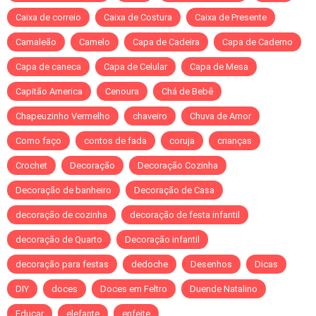
Caixa de correio
Caixa de Costura
Caixa de Presente
Camaleão
Camelo
Capa de Cadeira
Capa de Caderno
Capa de caneca
Capa de Celular
Capa de Mesa
Capitão America
Cenoura
Chá de Bebê
Chapeuzinho Vermelho
chaveiro
Chuva de Amor
Como faço
contos de fada
coruja
crianças
Crochet
Decoração
Decoração Cozinha
Decoração de banheiro
Decoração de Casa
decoração de cozinha
decoração de festa infantil
decoração de Quarto
Decoração infantil
decoração para festas
dedoche
Desenhos
Dicas
DIY
doces
Doces em Feltro
Duende Natalino
Educar
elefante
enfeite