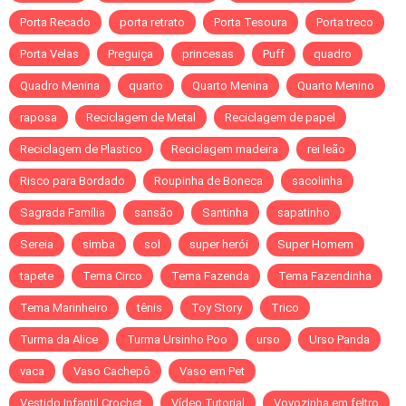
Porta Recado
porta retrato
Porta Tesoura
Porta treco
Porta Velas
Preguiça
princesas
Puff
quadro
Quadro Menina
quarto
Quarto Menina
Quarto Menino
raposa
Reciclagem de Metal
Reciclagem de papel
Reciclagem de Plastico
Reciclagem madeira
rei leão
Risco para Bordado
Roupinha de Boneca
sacolinha
Sagrada Família
sansão
Santinha
sapatinho
Sereia
simba
sol
super herói
Super Homem
tapete
Tema Circo
Tema Fazenda
Tema Fazendinha
Tema Marinheiro
tênis
Toy Story
Trico
Turma da Alice
Turma Ursinho Poo
urso
Urso Panda
vaca
Vaso Cachepô
Vaso em Pet
Vestido Infantil Crochet
Vídeo Tutorial
Vovozinha em feltro