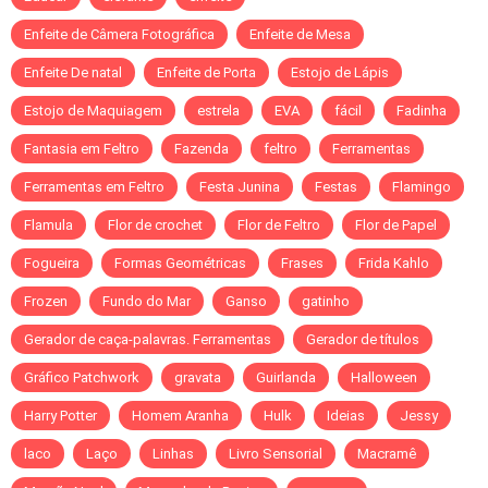
Enfeite de Câmera Fotográfica
Enfeite de Mesa
Enfeite De natal
Enfeite de Porta
Estojo de Lápis
Estojo de Maquiagem
estrela
EVA
fácil
Fadinha
Fantasia em Feltro
Fazenda
feltro
Ferramentas
Ferramentas em Feltro
Festa Junina
Festas
Flamingo
Flamula
Flor de crochet
Flor de Feltro
Flor de Papel
Fogueira
Formas Geométricas
Frases
Frida Kahlo
Frozen
Fundo do Mar
Ganso
gatinho
Gerador de caça-palavras. Ferramentas
Gerador de títulos
Gráfico Patchwork
gravata
Guirlanda
Halloween
Harry Potter
Homem Aranha
Hulk
Ideias
Jessy
laco
Laço
Linhas
Livro Sensorial
Macramê