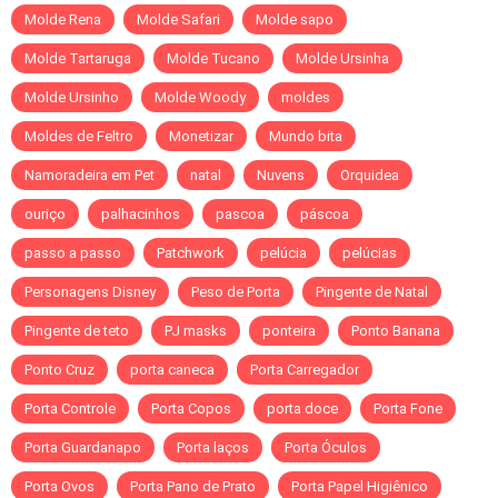
Molde Rena
Molde Safari
Molde sapo
Molde Tartaruga
Molde Tucano
Molde Ursinha
Molde Ursinho
Molde Woody
moldes
Moldes de Feltro
Monetizar
Mundo bita
Namoradeira em Pet
natal
Nuvens
Orquidea
ouriço
palhacinhos
pascoa
páscoa
passo a passo
Patchwork
pelúcia
pelúcias
Personagens Disney
Peso de Porta
Pingente de Natal
Pingente de teto
PJ masks
ponteira
Ponto Banana
Ponto Cruz
porta caneca
Porta Carregador
Porta Controle
Porta Copos
porta doce
Porta Fone
Porta Guardanapo
Porta laços
Porta Óculos
Porta Ovos
Porta Pano de Prato
Porta Papel Higiênico