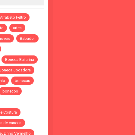
Alfabeto Feltro
te
artea
óveis
Babador
Boneca Bailarina
Boneca Jogadora
nio
bonecas
bonecos
de Costura
a de caneca
euzinho Vermelho