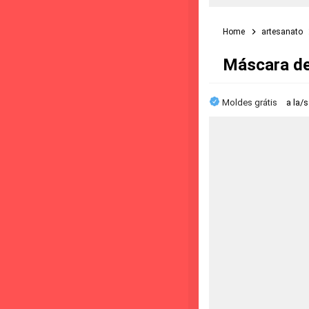
Home
artesanato
Máscara de
Moldes grátis
a la/