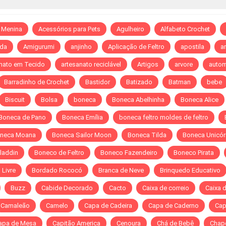
 Menina
Acessórios para Pets
Agulheiro
Alfabeto Crochet
da
Amigurumi
anjinho
Aplicação de Feltro
apostila
ar
nato em Tecido
artesanato reciclável
Artigos
arvore
autom
Barradinho de Crochet
Bastidor
Batizado
Batman
bebe
Biscuit
Bolsa
boneca
Boneca Abelhinha
Boneca Alice
Boneca de Pano
Boneca Emília
boneca feltro moldes de feltro
neca Moana
Boneca Sailor Moon
Boneca Tilda
Boneca Unicór
laddin
Boneco de Feltro
Boneco Fazendeiro
Boneco Pirata
Livre
Bordado Rococó
Branca de Neve
Brinquedo Educativo
Buzz
Cabide Decorado
Cacto
Caixa de correio
Caixa 
Camaleão
Camelo
Capa de Cadeira
Capa de Caderno
Cap
apa de Mesa
Capitão America
Cenoura
Chá de Bebê
Chap