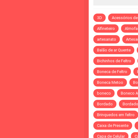
3D
Acessórios de
Alfineteiro
Almofa
artesanato
Artesa
Balão de ar Quente
Bichinhos de Feltro
Boneca de Feltro
Boneca Metoo
Bo
boneco
Boneco A
Bordado
Bordado 
Brinquedos em feltro
Caixa de Presente
Capa de Celular
C