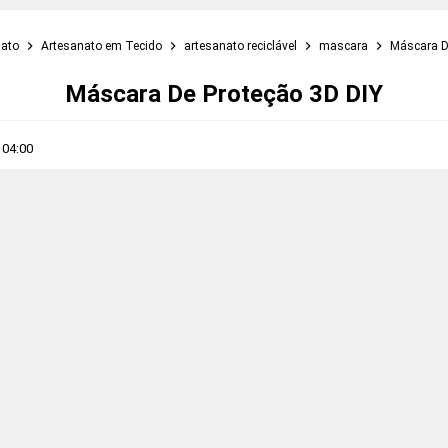
nato
Artesanato em Tecido
artesanato reciclável
mascara
Máscara D
Máscara De Proteção 3D DIY
s
04:00