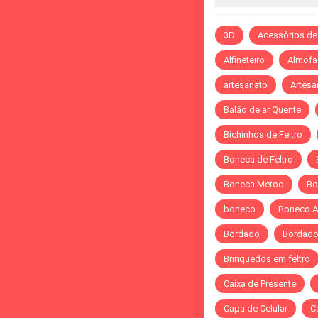
3D
Acessórios de
Alfineteiro
Almofa
artesanato
Artesa
Balão de ar Quente
Bichinhos de Feltro
Boneca de Feltro
Boneca Metoo
Bo
boneco
Boneco A
Bordado
Bordado 
Brinquedos em feltro
Caixa de Presente
Capa de Celular
C