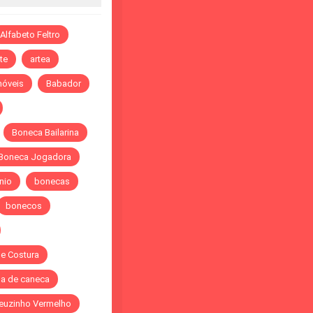
Alfabeto Feltro
te
artea
óveis
Babador
Boneca Bailarina
Boneca Jogadora
nio
bonecas
bonecos
de Costura
a de caneca
euzinho Vermelho