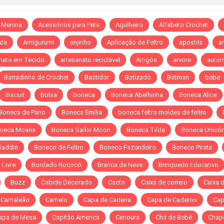
 Menina
Acessórios para Pets
Agulheiro
Alfabeto Crochet
da
Amigurumi
anjinho
Aplicação de Feltro
apostila
ar
nato em Tecido
artesanato reciclável
Artigos
arvore
autom
Barradinho de Crochet
Bastidor
Batizado
Batman
bebe
Biscuit
Bolsa
boneca
Boneca Abelhinha
Boneca Alice
Boneca de Pano
Boneca Emília
boneca feltro moldes de feltro
neca Moana
Boneca Sailor Moon
Boneca Tilda
Boneca Unicór
laddin
Boneco de Feltro
Boneco Fazendeiro
Boneco Pirata
Livre
Bordado Rococó
Branca de Neve
Brinquedo Educativo
Buzz
Cabide Decorado
Cacto
Caixa de correio
Caixa 
Camaleão
Camelo
Capa de Cadeira
Capa de Caderno
Cap
apa de Mesa
Capitão America
Cenoura
Chá de Bebê
Chap