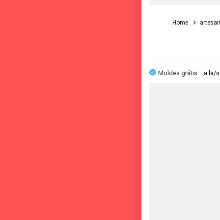
Home
artesa
Moldes grátis
a la/