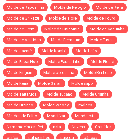
Molde de Raposinha
Molde de Relógio
Molde de Rena
Molde de Shi-Tzu
Molde de Tigre
Molde de Touro
Molde de Trem
Molde de Unicórnio
Molde de Vaquinha
Molde de Vestidos
Molde Ferradura
Molde Fusca
Molde Jacaré
Molde Kombi
Molde Leão
Molde Papai Noel
Molde Passarinho
Molde Picolé
Molde Pinguim
Molde porquinha
Molde Rei Leão
Molde Rena
Molde Safari
Molde sapo
Molde Tartaruga
Molde Tucano
Molde Ursinha
Molde Ursinho
Molde Woody
moldes
Moldes de Feltro
Monetizar
Mundo bita
Namoradeira em Pet
natal
Nuvens
Orquidea
ouriço
palhacinhos
pascoa
páscoa