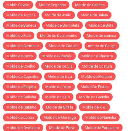
Molde Cavalo
Molde Cegonha
Molde de Galinha
Molde de Anjinha
Molde de Avião
Molde de Baleia
Molde de Boneca
Molde de Borboleta
Molde de Bota
Molde de Bule
Molde de Cachorrinho
Molde de caneca
Molde de Carrossel
Molde de Carteira
molde de Cereja
Molde de Cervo
Molde de Chapéu
Molde de Chaveiro
Molde de Coelho
Molde de Coruja
Molde de Costura
Molde de Cupcake
Molde de E.v.a
Molde de Elefante
Molde de Esquilo
Molde de feltro
Molde De Frutas
Molde de Galinha
Molde de galo
Molde de Gatinha
Molde de Gatinho
Molde de Girafa
Molde de Kiwi
Molde de Lontra
Molde de Morango
Molde de Naninha
Molde de Ovelhinha
Molde de Polvo
Molde de Porquinho