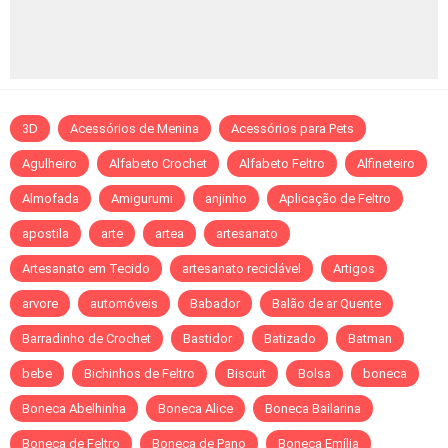
3D
Acessórios de Menina
Acessórios para Pets
Agulheiro
Alfabeto Crochet
Alfabeto Feltro
Alfineteiro
Almofada
Amigurumi
anjinho
Aplicação de Feltro
apostila
arte
artea
artesanato
Artesanato em Tecido
artesanato reciclável
Artigos
arvore
automóveis
Babador
Balão de ar Quente
Barradinho de Crochet
Bastidor
Batizado
Batman
bebe
Bichinhos de Feltro
Biscuit
Bolsa
boneca
Boneca Abelhinha
Boneca Alice
Boneca Bailarina
Boneca de Feltro
Boneca de Pano
Boneca Emília