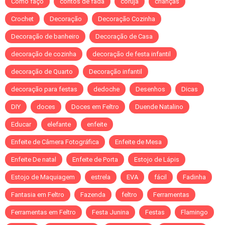
Como faço
contos de fada
coruja
crianças
Crochet
Decoração
Decoração Cozinha
Decoração de banheiro
Decoração de Casa
decoração de cozinha
decoração de festa infantil
decoração de Quarto
Decoração infantil
decoração para festas
dedoche
Desenhos
Dicas
DIY
doces
Doces em Feltro
Duende Natalino
Educar
elefante
enfeite
Enfeite de Câmera Fotográfica
Enfeite de Mesa
Enfeite De natal
Enfeite de Porta
Estojo de Lápis
Estojo de Maquiagem
estrela
EVA
fácil
Fadinha
Fantasia em Feltro
Fazenda
feltro
Ferramentas
Ferramentas em Feltro
Festa Junina
Festas
Flamingo