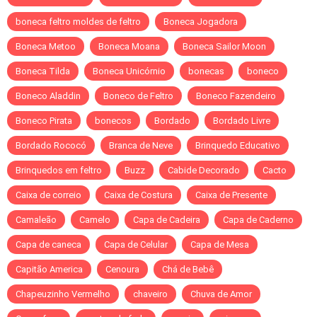
boneca feltro moldes de feltro
Boneca Jogadora
Boneca Metoo
Boneca Moana
Boneca Sailor Moon
Boneca Tilda
Boneca Unicórnio
bonecas
boneco
Boneco Aladdin
Boneco de Feltro
Boneco Fazendeiro
Boneco Pirata
bonecos
Bordado
Bordado Livre
Bordado Rococó
Branca de Neve
Brinquedo Educativo
Brinquedos em feltro
Buzz
Cabide Decorado
Cacto
Caixa de correio
Caixa de Costura
Caixa de Presente
Camaleão
Camelo
Capa de Cadeira
Capa de Caderno
Capa de caneca
Capa de Celular
Capa de Mesa
Capitão America
Cenoura
Chá de Bebê
Chapeuzinho Vermelho
chaveiro
Chuva de Amor