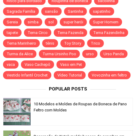
Risco para Bordado
Roupinha de Boneca
sacolinha
Sagrada Família
sansão
Santinha
sapatinho
Sereia
simba
sol
super herói
Super Homem
tapete
Tema Circo
Tema Fazenda
Tema Fazendinha
Tema Marinheiro
tênis
Toy Story
Trico
Turma da Alice
Turma Ursinho Poo
urso
Urso Panda
vaca
Vaso Cachepô
Vaso em Pet
Vestido Infantil Crochet
Vídeo Tutorial
Vovozinha em feltro
POPULAR POSTS
10 Modelos e Moldes de Roupas de Boneca de Pano
Feltro com Moldes