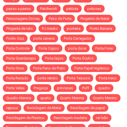
passo a passo
Patchwork
pelúcia
pelúcias
Personagens Disney
Peso de Porta
Pingente de Natal
Pingente de teto
PJ masks
ponteira
Ponto Banana
Ponto Cruz
porta caneca
Porta Carregador
Porta Controle
Porta Copos
porta doce
Porta Fone
Porta Guardanapo
Porta laços
Porta Óculos
Porta Ovos
Porta Pano de Prato
Porta Papel Higiênico
Porta Recado
porta retrato
Porta Tesoura
Porta treco
Porta Velas
Preguiça
princesas
Puff
quadro
Quadro Menina
quarto
Quarto Menina
Quarto Menino
raposa
Reciclagem de Metal
Reciclagem de papel
Reciclagem de Plastico
Reciclagem madeira
rei leão