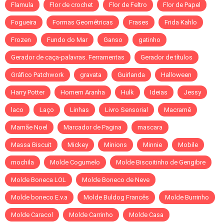
Flamula
Flor de crochet
Flor de Feltro
Flor de Papel
Fogueira
Formas Geométricas
Frases
Frida Kahlo
Frozen
Fundo do Mar
Ganso
gatinho
Gerador de caça-palavras. Ferramentas
Gerador de títulos
Gráfico Patchwork
gravata
Guirlanda
Halloween
Harry Potter
Homem Aranha
Hulk
Ideias
Jessy
laco
Laço
Linhas
Livro Sensorial
Macramê
Mamãe Noel
Marcador de Pagina
mascara
Massa Biscuit
Mickey
Minions
Minnie
Mobile
mochila
Molde Cogumelo
Molde Biscoitinho de Gengibre
Molde Boneca LOL
Molde Boneco de Neve
Molde boneco E.v.a
Molde Buldog Francês
Molde Burrinho
Molde Caracol
Molde Carrinho
Molde Casa