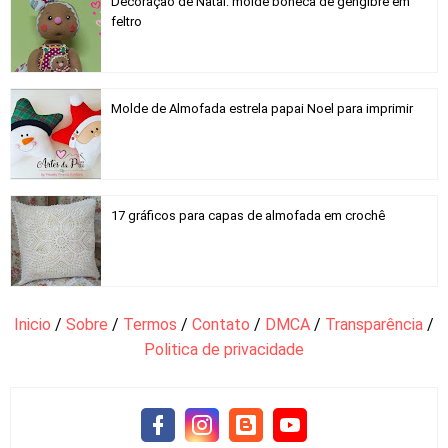
Decoração de Natal: molde boneca de gengibre em
feltro
Molde de Almofada estrela papai Noel para imprimir
17 gráficos para capas de almofada em crochê
Inicio
/
Sobre
/
Termos
/
Contato
/
DMCA
/
Transparência
/
Politica de privacidade