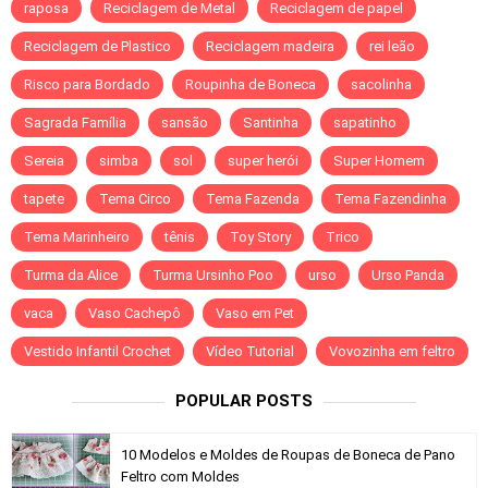
raposa
Reciclagem de Metal
Reciclagem de papel
Reciclagem de Plastico
Reciclagem madeira
rei leão
Risco para Bordado
Roupinha de Boneca
sacolinha
Sagrada Família
sansão
Santinha
sapatinho
Sereia
simba
sol
super herói
Super Homem
tapete
Tema Circo
Tema Fazenda
Tema Fazendinha
Tema Marinheiro
tênis
Toy Story
Trico
Turma da Alice
Turma Ursinho Poo
urso
Urso Panda
vaca
Vaso Cachepô
Vaso em Pet
Vestido Infantil Crochet
Vídeo Tutorial
Vovozinha em feltro
POPULAR POSTS
10 Modelos e Moldes de Roupas de Boneca de Pano
Feltro com Moldes