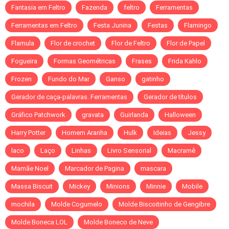
Fantasia em Feltro
Fazenda
feltro
Ferramentas
Ferramentas em Feltro
Festa Junina
Festas
Flamingo
Flamula
Flor de crochet
Flor de Feltro
Flor de Papel
Fogueira
Formas Geométricas
Frases
Frida Kahlo
Frozen
Fundo do Mar
Ganso
gatinho
Gerador de caça-palavras. Ferramentas
Gerador de títulos
Gráfico Patchwork
gravata
Guirlanda
Halloween
Harry Potter
Homem Aranha
Hulk
Ideias
Jessy
laco
Laço
Linhas
Livro Sensorial
Macramê
Mamãe Noel
Marcador de Pagina
mascara
Massa Biscuit
Mickey
Minions
Minnie
Mobile
mochila
Molde Cogumelo
Molde Biscoitinho de Gengibre
Molde Boneca LOL
Molde Boneco de Neve