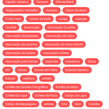
Capitão America
Cenoura
Chá de Bebê
Chapeuzinho Vermelho
chaveiro
Chuva de Amor
Como faço
contos de fada
coruja
crianças
Crochet
Decoração
Decoração Cozinha
Decoração de banheiro
Decoração de Casa
decoração de cozinha
decoração de festa infantil
decoração de Quarto
Decoração infantil
decoração para festas
dedoche
Desenhos
Dicas
DIY
doces
Doces em Feltro
Duende Natalino
Educar
elefante
enfeite
Enfeite de Câmera Fotográfica
Enfeite de Mesa
Enfeite De natal
Enfeite de Porta
Estojo de Lápis
Estojo de Maquiagem
estrela
EVA
fácil
Fadinha