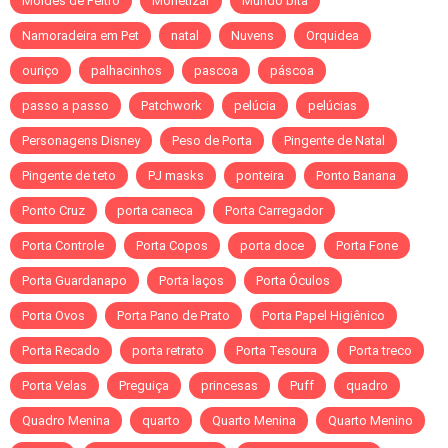
Moldes de Feltro
Monetizar
Mundo bita
Namoradeira em Pet
natal
Nuvens
Orquidea
ouriço
palhacinhos
pascoa
páscoa
passo a passo
Patchwork
pelúcia
pelúcias
Personagens Disney
Peso de Porta
Pingente de Natal
Pingente de teto
PJ masks
ponteira
Ponto Banana
Ponto Cruz
porta caneca
Porta Carregador
Porta Controle
Porta Copos
porta doce
Porta Fone
Porta Guardanapo
Porta laços
Porta Óculos
Porta Ovos
Porta Pano de Prato
Porta Papel Higiênico
Porta Recado
porta retrato
Porta Tesoura
Porta treco
Porta Velas
Preguiça
princesas
Puff
quadro
Quadro Menina
quarto
Quarto Menina
Quarto Menino