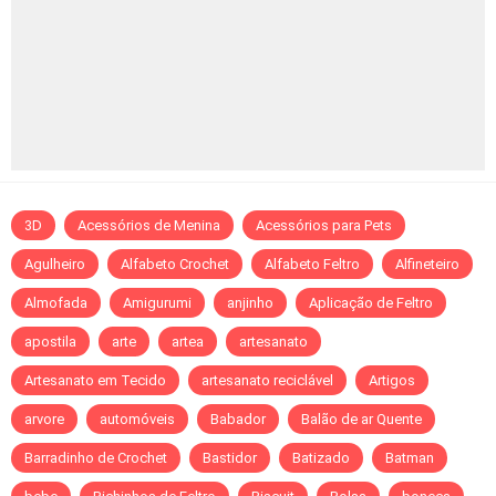
3D
Acessórios de Menina
Acessórios para Pets
Agulheiro
Alfabeto Crochet
Alfabeto Feltro
Alfineteiro
Almofada
Amigurumi
anjinho
Aplicação de Feltro
apostila
arte
artea
artesanato
Artesanato em Tecido
artesanato reciclável
Artigos
arvore
automóveis
Babador
Balão de ar Quente
Barradinho de Crochet
Bastidor
Batizado
Batman