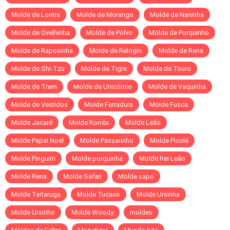
Molde de Lontra
Molde de Morango
Molde de Naninha
Molde de Ovelhinha
Molde de Polvo
Molde de Porquinho
Molde de Raposinha
Molde de Relógio
Molde de Rena
Molde de Shi-Tzu
Molde de Tigre
Molde de Touro
Molde de Trem
Molde de Unicórnio
Molde de Vaquinha
Molde de Vestidos
Molde Ferradura
Molde Fusca
Molde Jacaré
Molde Kombi
Molde Leão
Molde Papai Noel
Molde Passarinho
Molde Picolé
Molde Pinguim
Molde porquinha
Molde Rei Leão
Molde Rena
Molde Safari
Molde sapo
Molde Tartaruga
Molde Tucano
Molde Ursinha
Molde Ursinho
Molde Woody
moldes