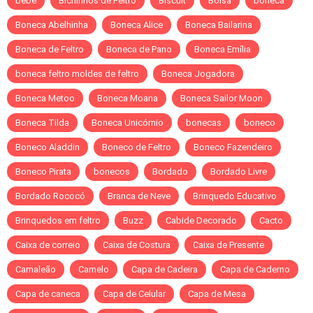
bebe
Bichinhos de Feltro
Biscuit
Bolsa
boneca
Boneca Abelhinha
Boneca Alice
Boneca Bailarina
Boneca de Feltro
Boneca de Pano
Boneca Emília
boneca feltro moldes de feltro
Boneca Jogadora
Boneca Metoo
Boneca Moana
Boneca Sailor Moon
Boneca Tilda
Boneca Unicórnio
bonecas
boneco
Boneco Aladdin
Boneco de Feltro
Boneco Fazendeiro
Boneco Pirata
bonecos
Bordado
Bordado Livre
Bordado Rococó
Branca de Neve
Brinquedo Educativo
Brinquedos em feltro
Buzz
Cabide Decorado
Cacto
Caixa de correio
Caixa de Costura
Caixa de Presente
Camaleão
Camelo
Capa de Cadeira
Capa de Caderno
Capa de caneca
Capa de Celular
Capa de Mesa