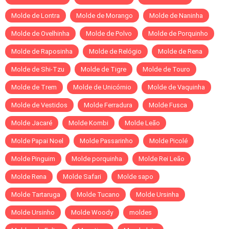
Molde de Lontra
Molde de Morango
Molde de Naninha
Molde de Ovelhinha
Molde de Polvo
Molde de Porquinho
Molde de Raposinha
Molde de Relógio
Molde de Rena
Molde de Shi-Tzu
Molde de Tigre
Molde de Touro
Molde de Trem
Molde de Unicórnio
Molde de Vaquinha
Molde de Vestidos
Molde Ferradura
Molde Fusca
Molde Jacaré
Molde Kombi
Molde Leão
Molde Papai Noel
Molde Passarinho
Molde Picolé
Molde Pinguim
Molde porquinha
Molde Rei Leão
Molde Rena
Molde Safari
Molde sapo
Molde Tartaruga
Molde Tucano
Molde Ursinha
Molde Ursinho
Molde Woody
moldes