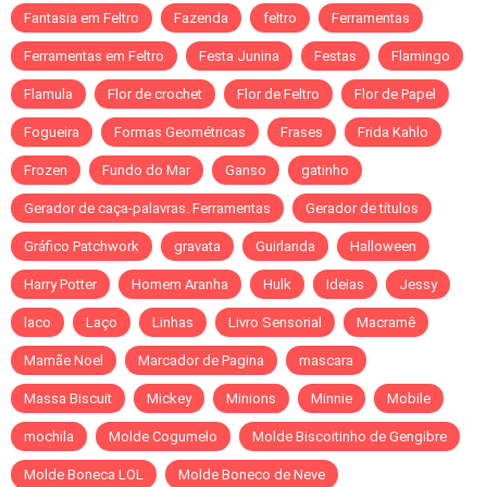
Fantasia em Feltro
Fazenda
feltro
Ferramentas
Ferramentas em Feltro
Festa Junina
Festas
Flamingo
Flamula
Flor de crochet
Flor de Feltro
Flor de Papel
Fogueira
Formas Geométricas
Frases
Frida Kahlo
Frozen
Fundo do Mar
Ganso
gatinho
Gerador de caça-palavras. Ferramentas
Gerador de títulos
Gráfico Patchwork
gravata
Guirlanda
Halloween
Harry Potter
Homem Aranha
Hulk
Ideias
Jessy
laco
Laço
Linhas
Livro Sensorial
Macramê
Mamãe Noel
Marcador de Pagina
mascara
Massa Biscuit
Mickey
Minions
Minnie
Mobile
mochila
Molde Cogumelo
Molde Biscoitinho de Gengibre
Molde Boneca LOL
Molde Boneco de Neve