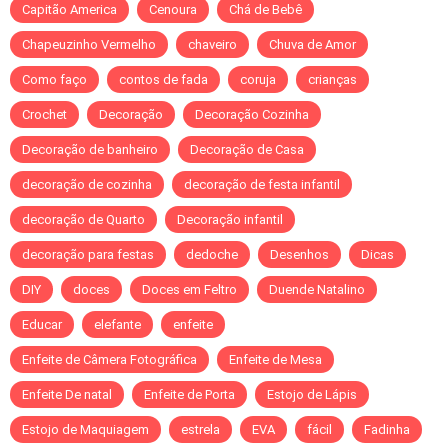
Capitão America
Cenoura
Chá de Bebê
Chapeuzinho Vermelho
chaveiro
Chuva de Amor
Como faço
contos de fada
coruja
crianças
Crochet
Decoração
Decoração Cozinha
Decoração de banheiro
Decoração de Casa
decoração de cozinha
decoração de festa infantil
decoração de Quarto
Decoração infantil
decoração para festas
dedoche
Desenhos
Dicas
DIY
doces
Doces em Feltro
Duende Natalino
Educar
elefante
enfeite
Enfeite de Câmera Fotográfica
Enfeite de Mesa
Enfeite De natal
Enfeite de Porta
Estojo de Lápis
Estojo de Maquiagem
estrela
EVA
fácil
Fadinha