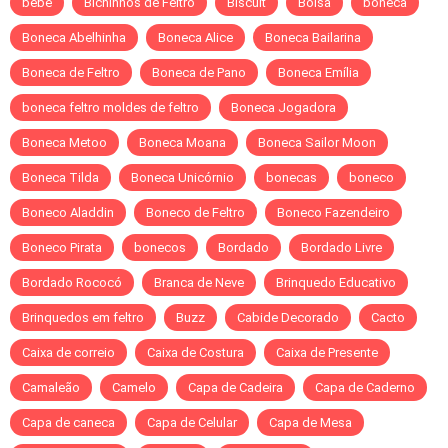
bebe
Bichinhos de Feltro
Biscuit
Bolsa
boneca
Boneca Abelhinha
Boneca Alice
Boneca Bailarina
Boneca de Feltro
Boneca de Pano
Boneca Emília
boneca feltro moldes de feltro
Boneca Jogadora
Boneca Metoo
Boneca Moana
Boneca Sailor Moon
Boneca Tilda
Boneca Unicórnio
bonecas
boneco
Boneco Aladdin
Boneco de Feltro
Boneco Fazendeiro
Boneco Pirata
bonecos
Bordado
Bordado Livre
Bordado Rococó
Branca de Neve
Brinquedo Educativo
Brinquedos em feltro
Buzz
Cabide Decorado
Cacto
Caixa de correio
Caixa de Costura
Caixa de Presente
Camaleão
Camelo
Capa de Cadeira
Capa de Caderno
Capa de caneca
Capa de Celular
Capa de Mesa