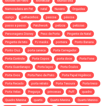
Moldes de Feltro
Monetizar
Mundo bita
Namoradeira em Pet
natal
Nuvens
Orquidea
ouriço
palhacinhos
pascoa
páscoa
passo a passo
Patchwork
pelúcia
pelúcias
Personagens Disney
Peso de Porta
Pingente de Natal
Pingente de teto
PJ masks
ponteira
Ponto Banana
Ponto Cruz
porta caneca
Porta Carregador
Porta Controle
Porta Copos
porta doce
Porta Fone
Porta Guardanapo
Porta laços
Porta Óculos
Porta Ovos
Porta Pano de Prato
Porta Papel Higiênico
Porta Recado
porta retrato
Porta Tesoura
Porta treco
Porta Velas
Preguiça
princesas
Puff
quadro
Quadro Menina
quarto
Quarto Menina
Quarto Menino