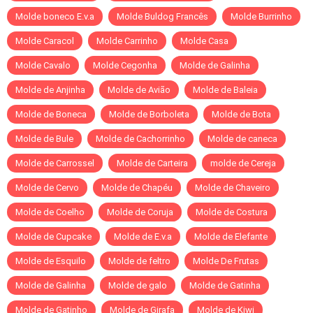
Molde boneco E.v.a
Molde Buldog Francês
Molde Burrinho
Molde Caracol
Molde Carrinho
Molde Casa
Molde Cavalo
Molde Cegonha
Molde de Galinha
Molde de Anjinha
Molde de Avião
Molde de Baleia
Molde de Boneca
Molde de Borboleta
Molde de Bota
Molde de Bule
Molde de Cachorrinho
Molde de caneca
Molde de Carrossel
Molde de Carteira
molde de Cereja
Molde de Cervo
Molde de Chapéu
Molde de Chaveiro
Molde de Coelho
Molde de Coruja
Molde de Costura
Molde de Cupcake
Molde de E.v.a
Molde de Elefante
Molde de Esquilo
Molde de feltro
Molde De Frutas
Molde de Galinha
Molde de galo
Molde de Gatinha
Molde de Gatinho
Molde de Girafa
Molde de Kiwi