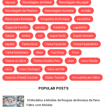
raposa
Reciclagem de Metal
Reciclagem de papel
Reciclagem de Plastico
Reciclagem madeira
rei leão
Risco para Bordado
Roupinha de Boneca
sacolinha
Sagrada Família
sansão
Santinha
sapatinho
Sereia
simba
sol
super herói
Super Homem
tapete
Tema Circo
Tema Fazenda
Tema Fazendinha
Tema Marinheiro
tênis
Toy Story
Trico
Turma da Alice
Turma Ursinho Poo
urso
Urso Panda
vaca
Vaso Cachepô
Vaso em Pet
Vestido Infantil Crochet
Vídeo Tutorial
Vovozinha em feltro
POPULAR POSTS
10 Modelos e Moldes de Roupas de Boneca de Pano
Feltro com Moldes