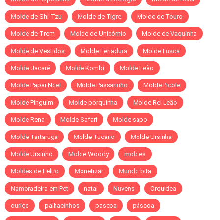
Molde de Shi-Tzu
Molde de Tigre
Molde de Touro
Molde de Trem
Molde de Unicórnio
Molde de Vaquinha
Molde de Vestidos
Molde Ferradura
Molde Fusca
Molde Jacaré
Molde Kombi
Molde Leão
Molde Papai Noel
Molde Passarinho
Molde Picolé
Molde Pinguim
Molde porquinha
Molde Rei Leão
Molde Rena
Molde Safari
Molde sapo
Molde Tartaruga
Molde Tucano
Molde Ursinha
Molde Ursinho
Molde Woody
moldes
Moldes de Feltro
Monetizar
Mundo bita
Namoradeira em Pet
natal
Nuvens
Orquidea
ouriço
palhacinhos
pascoa
páscoa