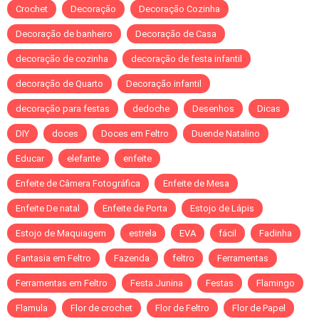
Crochet
Decoração
Decoração Cozinha
Decoração de banheiro
Decoração de Casa
decoração de cozinha
decoração de festa infantil
decoração de Quarto
Decoração infantil
decoração para festas
dedoche
Desenhos
Dicas
DIY
doces
Doces em Feltro
Duende Natalino
Educar
elefante
enfeite
Enfeite de Câmera Fotográfica
Enfeite de Mesa
Enfeite De natal
Enfeite de Porta
Estojo de Lápis
Estojo de Maquiagem
estrela
EVA
fácil
Fadinha
Fantasia em Feltro
Fazenda
feltro
Ferramentas
Ferramentas em Feltro
Festa Junina
Festas
Flamingo
Flamula
Flor de crochet
Flor de Feltro
Flor de Papel