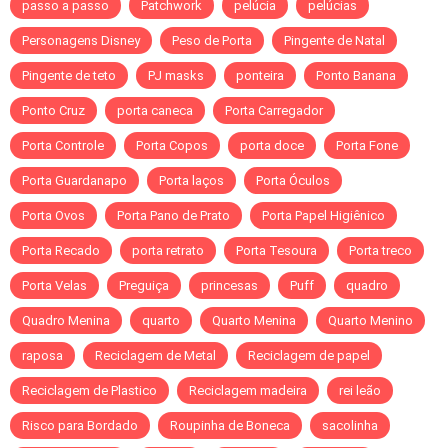
passo a passo
Patchwork
pelúcia
pelúcias
Personagens Disney
Peso de Porta
Pingente de Natal
Pingente de teto
PJ masks
ponteira
Ponto Banana
Ponto Cruz
porta caneca
Porta Carregador
Porta Controle
Porta Copos
porta doce
Porta Fone
Porta Guardanapo
Porta laços
Porta Óculos
Porta Ovos
Porta Pano de Prato
Porta Papel Higiênico
Porta Recado
porta retrato
Porta Tesoura
Porta treco
Porta Velas
Preguiça
princesas
Puff
quadro
Quadro Menina
quarto
Quarto Menina
Quarto Menino
raposa
Reciclagem de Metal
Reciclagem de papel
Reciclagem de Plastico
Reciclagem madeira
rei leão
Risco para Bordado
Roupinha de Boneca
sacolinha