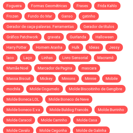
Fogueira
Formas Geométricas
Frases
Frida Kahlo
Frozen
Fundo do Mar
Ganso
gatinho
Gerador de caça-palavras. Ferramentas
Gerador de títulos
Gráfico Patchwork
gravata
Guirlanda
Halloween
Harry Potter
Homem Aranha
Hulk
Ideias
Jessy
laco
Laço
Linhas
Livro Sensorial
Macramê
Mamãe Noel
Marcador de Pagina
mascara
Massa Biscuit
Mickey
Minions
Minnie
Mobile
mochila
Molde Cogumelo
Molde Biscoitinho de Gengibre
Molde Boneca LOL
Molde Boneco de Neve
Molde boneco E.v.a
Molde Buldog Francês
Molde Burrinho
Molde Caracol
Molde Carrinho
Molde Casa
Molde Cavalo
Molde Cegonha
Molde de Galinha