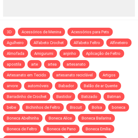
3D
Acessórios de Menina
Acessórios para Pets
Agulheiro
Alfabeto Crochet
Alfabeto Feltro
Alfineteiro
Almofada
Amigurumi
anjinho
Aplicação de Feltro
apostila
arte
artea
artesanato
Artesanato em Tecido
artesanato reciclável
Artigos
arvore
automóveis
Babador
Balão de ar Quente
Barradinho de Crochet
Bastidor
Batizado
Batman
bebe
Bichinhos de Feltro
Biscuit
Bolsa
boneca
Boneca Abelhinha
Boneca Alice
Boneca Bailarina
Boneca de Feltro
Boneca de Pano
Boneca Emília