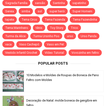
Sagrada Família
sansão
Santinha
sapatinho
Sereia
simba
sol
super herói
Super Homem
tapete
Tema Circo
Tema Fazenda
Tema Fazendinha
Tema Marinheiro
tênis
Toy Story
Trico
Turma da Alice
Turma Ursinho Poo
urso
Urso Panda
vaca
Vaso Cachepô
Vaso em Pet
Vestido Infantil Crochet
Vídeo Tutorial
Vovozinha em feltro
POPULAR POSTS
10 Modelos e Moldes de Roupas de Boneca de Pano
Feltro com Moldes
Decoração de Natal: molde boneca de gengibre em
feltro