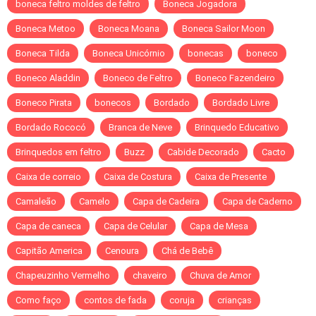
boneca feltro moldes de feltro
Boneca Jogadora
Boneca Metoo
Boneca Moana
Boneca Sailor Moon
Boneca Tilda
Boneca Unicórnio
bonecas
boneco
Boneco Aladdin
Boneco de Feltro
Boneco Fazendeiro
Boneco Pirata
bonecos
Bordado
Bordado Livre
Bordado Rococó
Branca de Neve
Brinquedo Educativo
Brinquedos em feltro
Buzz
Cabide Decorado
Cacto
Caixa de correio
Caixa de Costura
Caixa de Presente
Camaleão
Camelo
Capa de Cadeira
Capa de Caderno
Capa de caneca
Capa de Celular
Capa de Mesa
Capitão America
Cenoura
Chá de Bebê
Chapeuzinho Vermelho
chaveiro
Chuva de Amor
Como faço
contos de fada
coruja
crianças