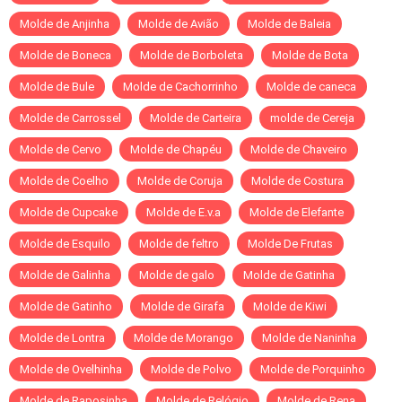
Molde de Anjinha
Molde de Avião
Molde de Baleia
Molde de Boneca
Molde de Borboleta
Molde de Bota
Molde de Bule
Molde de Cachorrinho
Molde de caneca
Molde de Carrossel
Molde de Carteira
molde de Cereja
Molde de Cervo
Molde de Chapéu
Molde de Chaveiro
Molde de Coelho
Molde de Coruja
Molde de Costura
Molde de Cupcake
Molde de E.v.a
Molde de Elefante
Molde de Esquilo
Molde de feltro
Molde De Frutas
Molde de Galinha
Molde de galo
Molde de Gatinha
Molde de Gatinho
Molde de Girafa
Molde de Kiwi
Molde de Lontra
Molde de Morango
Molde de Naninha
Molde de Ovelhinha
Molde de Polvo
Molde de Porquinho
Molde de Raposinha
Molde de Relógio
Molde de Rena