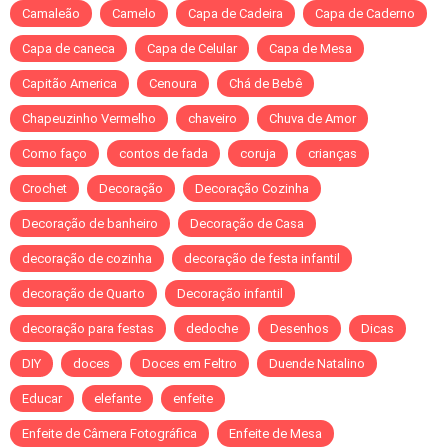
Camaleão
Camelo
Capa de Cadeira
Capa de Caderno
Capa de caneca
Capa de Celular
Capa de Mesa
Capitão America
Cenoura
Chá de Bebê
Chapeuzinho Vermelho
chaveiro
Chuva de Amor
Como faço
contos de fada
coruja
crianças
Crochet
Decoração
Decoração Cozinha
Decoração de banheiro
Decoração de Casa
decoração de cozinha
decoração de festa infantil
decoração de Quarto
Decoração infantil
decoração para festas
dedoche
Desenhos
Dicas
DIY
doces
Doces em Feltro
Duende Natalino
Educar
elefante
enfeite
Enfeite de Câmera Fotográfica
Enfeite de Mesa