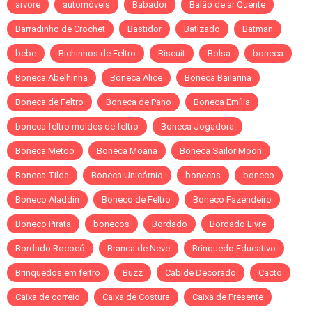
arvore
automóveis
Babador
Balão de ar Quente
Barradinho de Crochet
Bastidor
Batizado
Batman
bebe
Bichinhos de Feltro
Biscuit
Bolsa
boneca
Boneca Abelhinha
Boneca Alice
Boneca Bailarina
Boneca de Feltro
Boneca de Pano
Boneca Emília
boneca feltro moldes de feltro
Boneca Jogadora
Boneca Metoo
Boneca Moana
Boneca Sailor Moon
Boneca Tilda
Boneca Unicórnio
bonecas
boneco
Boneco Aladdin
Boneco de Feltro
Boneco Fazendeiro
Boneco Pirata
bonecos
Bordado
Bordado Livre
Bordado Rococó
Branca de Neve
Brinquedo Educativo
Brinquedos em feltro
Buzz
Cabide Decorado
Cacto
Caixa de correio
Caixa de Costura
Caixa de Presente