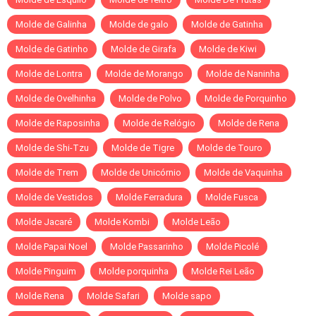
Molde de Galinha
Molde de galo
Molde de Gatinha
Molde de Gatinho
Molde de Girafa
Molde de Kiwi
Molde de Lontra
Molde de Morango
Molde de Naninha
Molde de Ovelhinha
Molde de Polvo
Molde de Porquinho
Molde de Raposinha
Molde de Relógio
Molde de Rena
Molde de Shi-Tzu
Molde de Tigre
Molde de Touro
Molde de Trem
Molde de Unicórnio
Molde de Vaquinha
Molde de Vestidos
Molde Ferradura
Molde Fusca
Molde Jacaré
Molde Kombi
Molde Leão
Molde Papai Noel
Molde Passarinho
Molde Picolé
Molde Pinguim
Molde porquinha
Molde Rei Leão
Molde Rena
Molde Safari
Molde sapo