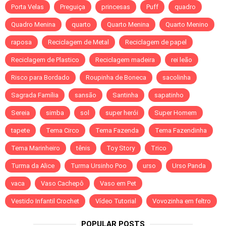
Porta Velas
Preguiça
princesas
Puff
quadro
Quadro Menina
quarto
Quarto Menina
Quarto Menino
raposa
Reciclagem de Metal
Reciclagem de papel
Reciclagem de Plastico
Reciclagem madeira
rei leão
Risco para Bordado
Roupinha de Boneca
sacolinha
Sagrada Família
sansão
Santinha
sapatinho
Sereia
simba
sol
super herói
Super Homem
tapete
Tema Circo
Tema Fazenda
Tema Fazendinha
Tema Marinheiro
tênis
Toy Story
Trico
Turma da Alice
Turma Ursinho Poo
urso
Urso Panda
vaca
Vaso Cachepô
Vaso em Pet
Vestido Infantil Crochet
Vídeo Tutorial
Vovozinha em feltro
POPULAR POSTS