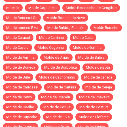
mochila
Molde Cogumelo
Molde Biscoitinho de Gengibre
Molde Boneca LOL
Molde Boneco de Neve
Molde boneco E.v.a
Molde Buldog Francês
Molde Burrinho
Molde Caracol
Molde Carrinho
Molde Casa
Molde Cavalo
Molde Cegonha
Molde de Galinha
Molde de Anjinha
Molde de Avião
Molde de Baleia
Molde de Boneca
Molde de Borboleta
Molde de Bota
Molde de Bule
Molde de Cachorrinho
Molde de caneca
Molde de Carrossel
Molde de Carteira
molde de Cereja
Molde de Cervo
Molde de Chapéu
Molde de Chaveiro
Molde de Coelho
Molde de Coruja
Molde de Costura
Molde de Cupcake
Molde de E.v.a
Molde de Elefante
Molde de Esquilo
Molde de feltro
Molde De Frutas