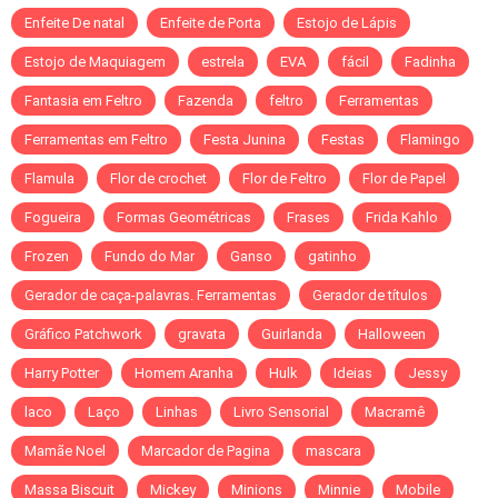
Enfeite De natal
Enfeite de Porta
Estojo de Lápis
Estojo de Maquiagem
estrela
EVA
fácil
Fadinha
Fantasia em Feltro
Fazenda
feltro
Ferramentas
Ferramentas em Feltro
Festa Junina
Festas
Flamingo
Flamula
Flor de crochet
Flor de Feltro
Flor de Papel
Fogueira
Formas Geométricas
Frases
Frida Kahlo
Frozen
Fundo do Mar
Ganso
gatinho
Gerador de caça-palavras. Ferramentas
Gerador de títulos
Gráfico Patchwork
gravata
Guirlanda
Halloween
Harry Potter
Homem Aranha
Hulk
Ideias
Jessy
laco
Laço
Linhas
Livro Sensorial
Macramê
Mamãe Noel
Marcador de Pagina
mascara
Massa Biscuit
Mickey
Minions
Minnie
Mobile