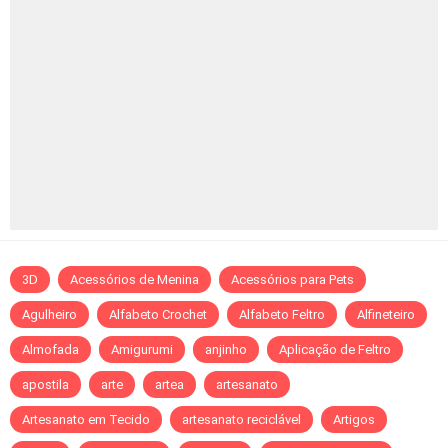
3D
Acessórios de Menina
Acessórios para Pets
Agulheiro
Alfabeto Crochet
Alfabeto Feltro
Alfineteiro
Almofada
Amigurumi
anjinho
Aplicação de Feltro
apostila
arte
artea
artesanato
Artesanato em Tecido
artesanato reciclável
Artigos