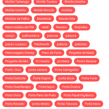
Molde Tartaruga
Molde Tucano
Molde Ursinha
Molde Ursinho
Molde Woody
moldes
Moldes de Feltro
Monetizar
Mundo bita
Namoradeira em Pet
natal
Nuvens
Orquidea
ouriço
palhacinhos
pascoa
páscoa
passo a passo
Patchwork
pelúcia
pelúcias
Personagens Disney
Peso de Porta
Pingente de Natal
Pingente de teto
PJ masks
ponteira
Ponto Banana
Ponto Cruz
porta caneca
Porta Carregador
Porta Controle
Porta Copos
porta doce
Porta Fone
Porta Guardanapo
Porta laços
Porta Óculos
Porta Ovos
Porta Pano de Prato
Porta Papel Higiênico
Porta Recado
porta retrato
Porta Tesoura
Porta treco