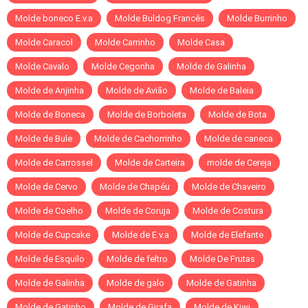
Molde boneco E.v.a
Molde Buldog Francês
Molde Burrinho
Molde Caracol
Molde Carrinho
Molde Casa
Molde Cavalo
Molde Cegonha
Molde de Galinha
Molde de Anjinha
Molde de Avião
Molde de Baleia
Molde de Boneca
Molde de Borboleta
Molde de Bota
Molde de Bule
Molde de Cachorrinho
Molde de caneca
Molde de Carrossel
Molde de Carteira
molde de Cereja
Molde de Cervo
Molde de Chapéu
Molde de Chaveiro
Molde de Coelho
Molde de Coruja
Molde de Costura
Molde de Cupcake
Molde de E.v.a
Molde de Elefante
Molde de Esquilo
Molde de feltro
Molde De Frutas
Molde de Galinha
Molde de galo
Molde de Gatinha
Molde de Gatinho
Molde de Girafa
Molde de Kiwi