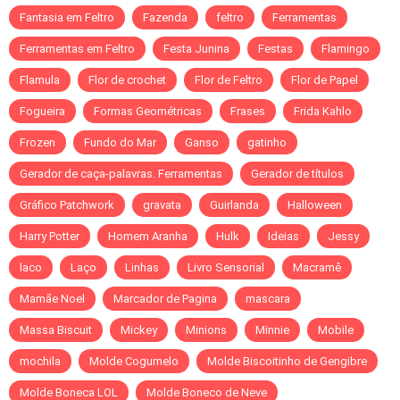
Fantasia em Feltro
Fazenda
feltro
Ferramentas
Ferramentas em Feltro
Festa Junina
Festas
Flamingo
Flamula
Flor de crochet
Flor de Feltro
Flor de Papel
Fogueira
Formas Geométricas
Frases
Frida Kahlo
Frozen
Fundo do Mar
Ganso
gatinho
Gerador de caça-palavras. Ferramentas
Gerador de títulos
Gráfico Patchwork
gravata
Guirlanda
Halloween
Harry Potter
Homem Aranha
Hulk
Ideias
Jessy
laco
Laço
Linhas
Livro Sensorial
Macramê
Mamãe Noel
Marcador de Pagina
mascara
Massa Biscuit
Mickey
Minions
Minnie
Mobile
mochila
Molde Cogumelo
Molde Biscoitinho de Gengibre
Molde Boneca LOL
Molde Boneco de Neve