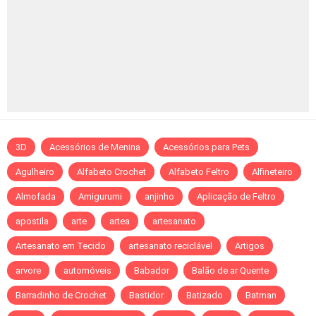
3D
Acessórios de Menina
Acessórios para Pets
Agulheiro
Alfabeto Crochet
Alfabeto Feltro
Alfineteiro
Almofada
Amigurumi
anjinho
Aplicação de Feltro
apostila
arte
artea
artesanato
Artesanato em Tecido
artesanato reciclável
Artigos
arvore
automóveis
Babador
Balão de ar Quente
Barradinho de Crochet
Bastidor
Batizado
Batman