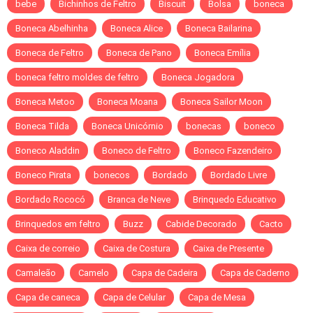
bebe
Bichinhos de Feltro
Biscuit
Bolsa
boneca
Boneca Abelhinha
Boneca Alice
Boneca Bailarina
Boneca de Feltro
Boneca de Pano
Boneca Emília
boneca feltro moldes de feltro
Boneca Jogadora
Boneca Metoo
Boneca Moana
Boneca Sailor Moon
Boneca Tilda
Boneca Unicórnio
bonecas
boneco
Boneco Aladdin
Boneco de Feltro
Boneco Fazendeiro
Boneco Pirata
bonecos
Bordado
Bordado Livre
Bordado Rococó
Branca de Neve
Brinquedo Educativo
Brinquedos em feltro
Buzz
Cabide Decorado
Cacto
Caixa de correio
Caixa de Costura
Caixa de Presente
Camaleão
Camelo
Capa de Cadeira
Capa de Caderno
Capa de caneca
Capa de Celular
Capa de Mesa