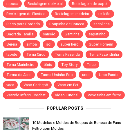
raposa
Reciclagem de Metal
Reciclagem de papel
Reciclagem de Plastico
Reciclagem madeira
rei leão
Risco para Bordado
Roupinha de Boneca
sacolinha
Sagrada Família
sansão
Santinha
sapatinho
Sereia
simba
sol
super herói
Super Homem
tapete
Tema Circo
Tema Fazenda
Tema Fazendinha
Tema Marinheiro
tênis
Toy Story
Trico
Turma da Alice
Turma Ursinho Poo
urso
Urso Panda
vaca
Vaso Cachepô
Vaso em Pet
Vestido Infantil Crochet
Vídeo Tutorial
Vovozinha em feltro
POPULAR POSTS
10 Modelos e Moldes de Roupas de Boneca de Pano
Feltro com Moldes