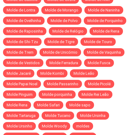
Molde de Lontra
Molde de Morango
Molde de Naninha
Molde de Ovelhinha
Molde de Polvo
Molde de Porquinho
Molde de Raposinha
Molde de Relógio
Molde de Rena
Molde de Shi-Tzu
Molde de Tigre
Molde de Touro
Molde de Trem
Molde de Unicórnio
Molde de Vaquinha
Molde de Vestidos
Molde Ferradura
Molde Fusca
Molde Jacaré
Molde Kombi
Molde Leão
Molde Papai Noel
Molde Passarinho
Molde Picolé
Molde Pinguim
Molde porquinha
Molde Rei Leão
Molde Rena
Molde Safari
Molde sapo
Molde Tartaruga
Molde Tucano
Molde Ursinha
Molde Ursinho
Molde Woody
moldes