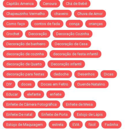
Capitão America
Cenoura
Chá de Bebê
Chapeuzinho Vermelho
chaveiro
Chuva de Amor
Como faço
contos de fada
coruja
crianças
Crochet
Decoração
Decoração Cozinha
Decoração de banheiro
Decoração de Casa
decoração de cozinha
decoração de festa infantil
decoração de Quarto
Decoração infantil
decoração para festas
dedoche
Desenhos
Dicas
DIY
doces
Doces em Feltro
Duende Natalino
Educar
elefante
enfeite
Enfeite de Câmera Fotográfica
Enfeite de Mesa
Enfeite De natal
Enfeite de Porta
Estojo de Lápis
Estojo de Maquiagem
estrela
EVA
fácil
Fadinha