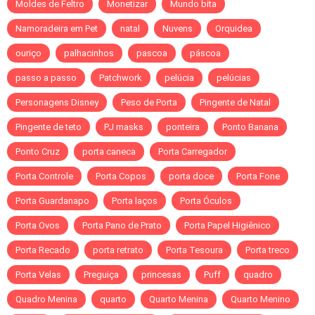
Moldes de Feltro
Monetizar
Mundo bita
Namoradeira em Pet
natal
Nuvens
Orquidea
ouriço
palhacinhos
pascoa
páscoa
passo a passo
Patchwork
pelúcia
pelúcias
Personagens Disney
Peso de Porta
Pingente de Natal
Pingente de teto
PJ masks
ponteira
Ponto Banana
Ponto Cruz
porta caneca
Porta Carregador
Porta Controle
Porta Copos
porta doce
Porta Fone
Porta Guardanapo
Porta laços
Porta Óculos
Porta Ovos
Porta Pano de Prato
Porta Papel Higiênico
Porta Recado
porta retrato
Porta Tesoura
Porta treco
Porta Velas
Preguiça
princesas
Puff
quadro
Quadro Menina
quarto
Quarto Menina
Quarto Menino