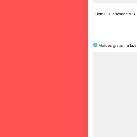
Home
artesanato
Moldes grátis
a la/