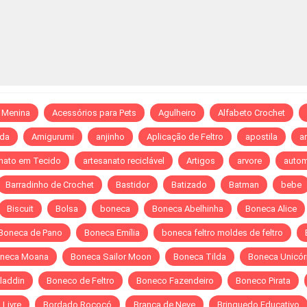
 Menina
Acessórios para Pets
Agulheiro
Alfabeto Crochet
da
Amigurumi
anjinho
Aplicação de Feltro
apostila
ar
nato em Tecido
artesanato reciclável
Artigos
arvore
autom
Barradinho de Crochet
Bastidor
Batizado
Batman
bebe
Biscuit
Bolsa
boneca
Boneca Abelhinha
Boneca Alice
Boneca de Pano
Boneca Emília
boneca feltro moldes de feltro
neca Moana
Boneca Sailor Moon
Boneca Tilda
Boneca Unicór
laddin
Boneco de Feltro
Boneco Fazendeiro
Boneco Pirata
Livre
Bordado Rococó
Branca de Neve
Brinquedo Educativo