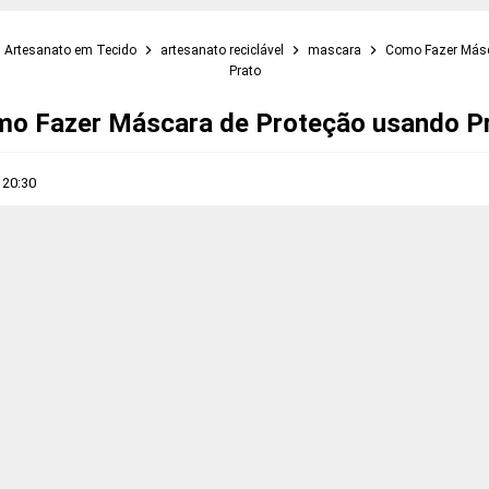
Artesanato em Tecido
artesanato reciclável
mascara
Como Fazer Másc
Prato
o Fazer Máscara de Proteção usando P
s
20:30