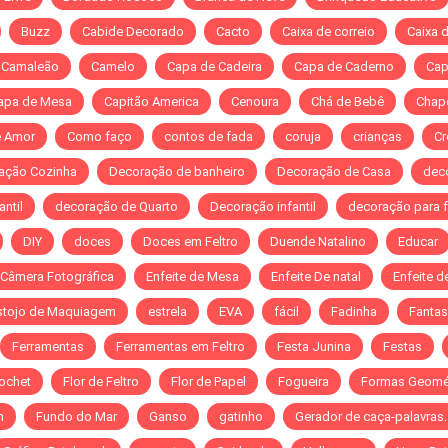
Buzz
Cabide Decorado
Cacto
Caixa de correio
Caixa 
Camaleão
Camelo
Capa de Cadeira
Capa de Caderno
Cap
apa de Mesa
Capitão America
Cenoura
Chá de Bebê
Chap
e Amor
Como faço
contos de fada
coruja
crianças
Cr
ação Cozinha
Decoração de banheiro
Decoração de Casa
dec
ntil
decoração de Quarto
Decoração infantil
decoração para 
DIY
doces
Doces em Feltro
Duende Natalino
Educar
 Câmera Fotográfica
Enfeite de Mesa
Enfeite De natal
Enfeite d
stojo de Maquiagem
estrela
EVA
fácil
Fadinha
Fantas
Ferramentas
Ferramentas em Feltro
Festa Junina
Festas
rochet
Flor de Feltro
Flor de Papel
Fogueira
Formas Geomé
n
Fundo do Mar
Ganso
gatinho
Gerador de caça-palavras