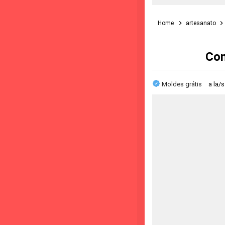
Home
artesanato
Com
Moldes grátis
a la/