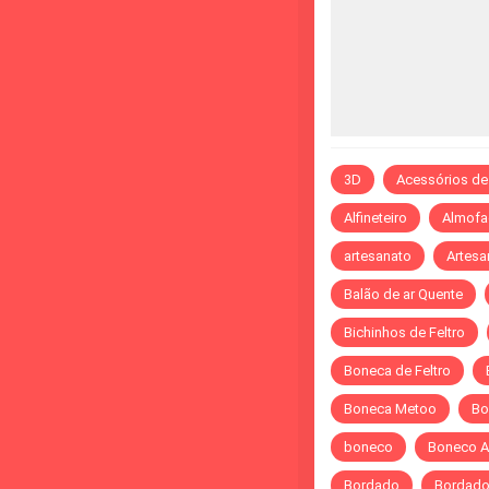
3D
Acessórios de
Alfineteiro
Almofa
artesanato
Artesa
Balão de ar Quente
Bichinhos de Feltro
Boneca de Feltro
Boneca Metoo
Bo
boneco
Boneco A
Bordado
Bordado 