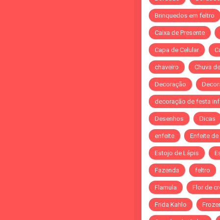
Brinquedos em feltro
Caixa de Presente
Capa de Celular
C
chaveiro
Chuva d
Decoração
Decor
decoração de festa infa
Desenhos
Dicas
enfeite
Enfeite de
Estojo de Lápis
E
Fazenda
feltro
Flamula
Flor de c
Frida Kahlo
Froze