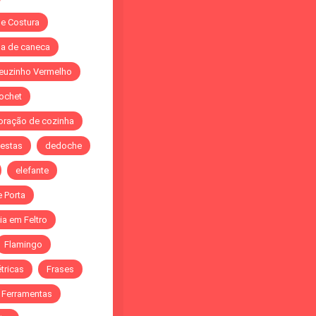
de Costura
a de caneca
euzinho Vermelho
ochet
oração de cozinha
festas
dedoche
elefante
e Porta
ia em Feltro
Flamingo
tricas
Frases
. Ferramentas