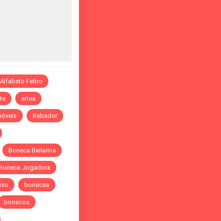
Alfabeto Feltro
te
artea
óveis
Babador
Boneca Bailarina
Boneca Jogadora
nio
bonecas
bonecos