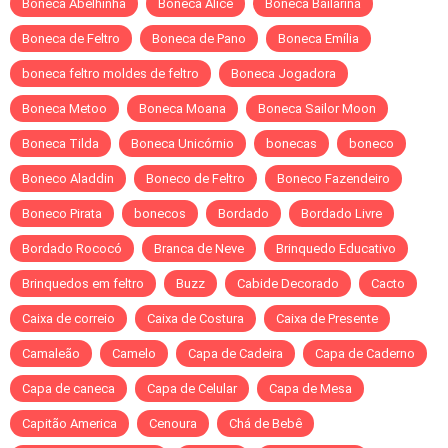
Boneca Abelhinha
Boneca Alice
Boneca Bailarina
Boneca de Feltro
Boneca de Pano
Boneca Emília
boneca feltro moldes de feltro
Boneca Jogadora
Boneca Metoo
Boneca Moana
Boneca Sailor Moon
Boneca Tilda
Boneca Unicórnio
bonecas
boneco
Boneco Aladdin
Boneco de Feltro
Boneco Fazendeiro
Boneco Pirata
bonecos
Bordado
Bordado Livre
Bordado Rococó
Branca de Neve
Brinquedo Educativo
Brinquedos em feltro
Buzz
Cabide Decorado
Cacto
Caixa de correio
Caixa de Costura
Caixa de Presente
Camaleão
Camelo
Capa de Cadeira
Capa de Caderno
Capa de caneca
Capa de Celular
Capa de Mesa
Capitão America
Cenoura
Chá de Bebê