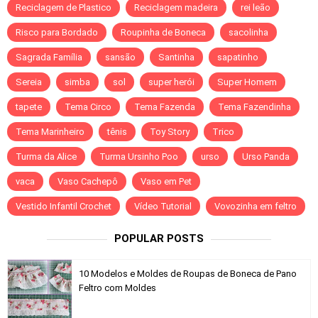
Reciclagem de Plastico
Reciclagem madeira
rei leão
Risco para Bordado
Roupinha de Boneca
sacolinha
Sagrada Família
sansão
Santinha
sapatinho
Sereia
simba
sol
super herói
Super Homem
tapete
Tema Circo
Tema Fazenda
Tema Fazendinha
Tema Marinheiro
tênis
Toy Story
Trico
Turma da Alice
Turma Ursinho Poo
urso
Urso Panda
vaca
Vaso Cachepô
Vaso em Pet
Vestido Infantil Crochet
Vídeo Tutorial
Vovozinha em feltro
POPULAR POSTS
10 Modelos e Moldes de Roupas de Boneca de Pano
Feltro com Moldes