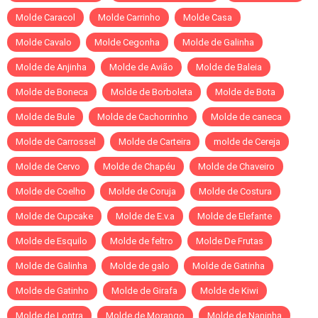
Molde Caracol
Molde Carrinho
Molde Casa
Molde Cavalo
Molde Cegonha
Molde de Galinha
Molde de Anjinha
Molde de Avião
Molde de Baleia
Molde de Boneca
Molde de Borboleta
Molde de Bota
Molde de Bule
Molde de Cachorrinho
Molde de caneca
Molde de Carrossel
Molde de Carteira
molde de Cereja
Molde de Cervo
Molde de Chapéu
Molde de Chaveiro
Molde de Coelho
Molde de Coruja
Molde de Costura
Molde de Cupcake
Molde de E.v.a
Molde de Elefante
Molde de Esquilo
Molde de feltro
Molde De Frutas
Molde de Galinha
Molde de galo
Molde de Gatinha
Molde de Gatinho
Molde de Girafa
Molde de Kiwi
Molde de Lontra
Molde de Morango
Molde de Naninha