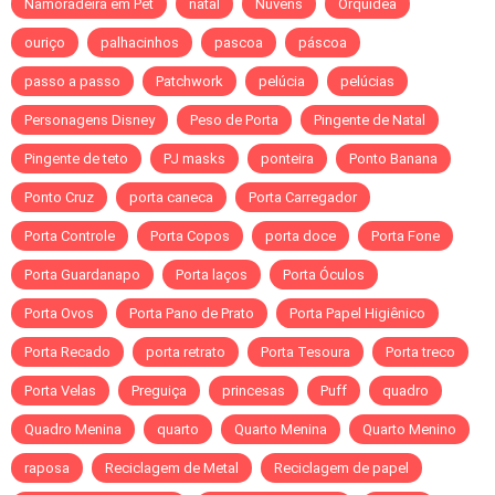
Namoradeira em Pet
natal
Nuvens
Orquidea
ouriço
palhacinhos
pascoa
páscoa
passo a passo
Patchwork
pelúcia
pelúcias
Personagens Disney
Peso de Porta
Pingente de Natal
Pingente de teto
PJ masks
ponteira
Ponto Banana
Ponto Cruz
porta caneca
Porta Carregador
Porta Controle
Porta Copos
porta doce
Porta Fone
Porta Guardanapo
Porta laços
Porta Óculos
Porta Ovos
Porta Pano de Prato
Porta Papel Higiênico
Porta Recado
porta retrato
Porta Tesoura
Porta treco
Porta Velas
Preguiça
princesas
Puff
quadro
Quadro Menina
quarto
Quarto Menina
Quarto Menino
raposa
Reciclagem de Metal
Reciclagem de papel