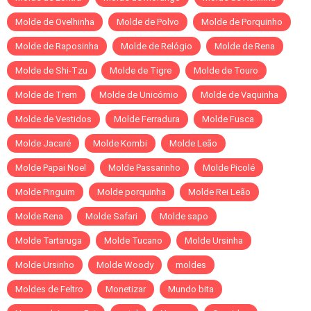
Molde de Ovelhinha
Molde de Polvo
Molde de Porquinho
Molde de Raposinha
Molde de Relógio
Molde de Rena
Molde de Shi-Tzu
Molde de Tigre
Molde de Touro
Molde de Trem
Molde de Unicórnio
Molde de Vaquinha
Molde de Vestidos
Molde Ferradura
Molde Fusca
Molde Jacaré
Molde Kombi
Molde Leão
Molde Papai Noel
Molde Passarinho
Molde Picolé
Molde Pinguim
Molde porquinha
Molde Rei Leão
Molde Rena
Molde Safari
Molde sapo
Molde Tartaruga
Molde Tucano
Molde Ursinha
Molde Ursinho
Molde Woody
moldes
Moldes de Feltro
Monetizar
Mundo bita