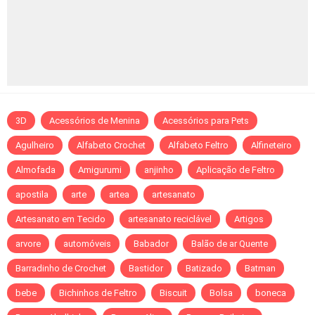
3D
Acessórios de Menina
Acessórios para Pets
Agulheiro
Alfabeto Crochet
Alfabeto Feltro
Alfineteiro
Almofada
Amigurumi
anjinho
Aplicação de Feltro
apostila
arte
artea
artesanato
Artesanato em Tecido
artesanato reciclável
Artigos
arvore
automóveis
Babador
Balão de ar Quente
Barradinho de Crochet
Bastidor
Batizado
Batman
bebe
Bichinhos de Feltro
Biscuit
Bolsa
boneca