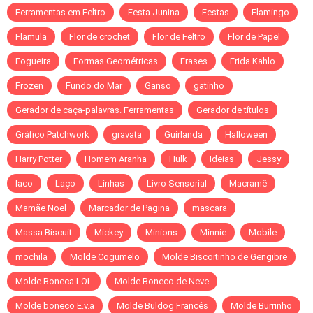
Ferramentas em Feltro
Festa Junina
Festas
Flamingo
Flamula
Flor de crochet
Flor de Feltro
Flor de Papel
Fogueira
Formas Geométricas
Frases
Frida Kahlo
Frozen
Fundo do Mar
Ganso
gatinho
Gerador de caça-palavras. Ferramentas
Gerador de títulos
Gráfico Patchwork
gravata
Guirlanda
Halloween
Harry Potter
Homem Aranha
Hulk
Ideias
Jessy
laco
Laço
Linhas
Livro Sensorial
Macramê
Mamãe Noel
Marcador de Pagina
mascara
Massa Biscuit
Mickey
Minions
Minnie
Mobile
mochila
Molde Cogumelo
Molde Biscoitinho de Gengibre
Molde Boneca LOL
Molde Boneco de Neve
Molde boneco E.v.a
Molde Buldog Francês
Molde Burrinho