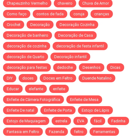
Chapeuzinho Vermelho
chaveiro
Chuva de Amor
Como faço
contos de fada
coruja
crianças
Crochet
Decoração
Decoração Cozinha
Decoração de banheiro
Decoração de Casa
decoração de cozinha
decoração de festa infantil
decoração de Quarto
Decoração infantil
decoração para festas
dedoche
Desenhos
Dicas
DIY
doces
Doces em Feltro
Duende Natalino
Educar
elefante
enfeite
Enfeite de Câmera Fotográfica
Enfeite de Mesa
Enfeite De natal
Enfeite de Porta
Estojo de Lápis
Estojo de Maquiagem
estrela
EVA
fácil
Fadinha
Fantasia em Feltro
Fazenda
feltro
Ferramentas