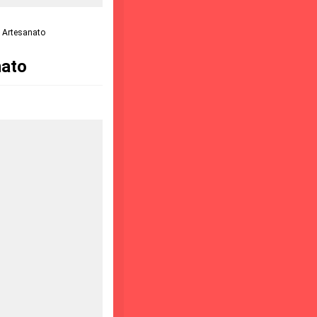
a Artesanato
nato