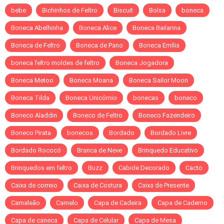
bebe
Bichinhos de Feltro
Biscuit
Bolsa
boneca
Boneca Abelhinha
Boneca Alice
Boneca Bailarina
Boneca de Feltro
Boneca de Pano
Boneca Emília
boneca feltro moldes de feltro
Boneca Jogadora
Boneca Metoo
Boneca Moana
Boneca Sailor Moon
Boneca Tilda
Boneca Unicórnio
bonecas
boneco
Boneco Aladdin
Boneco de Feltro
Boneco Fazendeiro
Boneco Pirata
bonecos
Bordado
Bordado Livre
Bordado Rococó
Branca de Neve
Brinquedo Educativo
Brinquedos em feltro
Buzz
Cabide Decorado
Cacto
Caixa de correio
Caixa de Costura
Caixa de Presente
Camaleão
Camelo
Capa de Cadeira
Capa de Caderno
Capa de caneca
Capa de Celular
Capa de Mesa