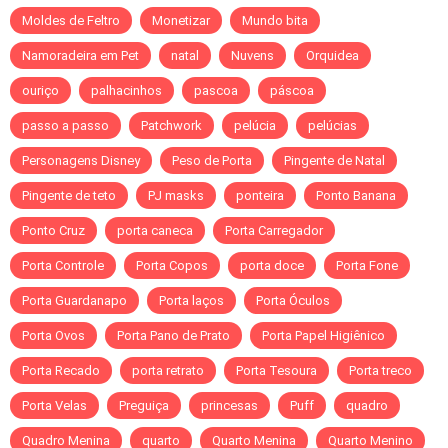
Moldes de Feltro
Monetizar
Mundo bita
Namoradeira em Pet
natal
Nuvens
Orquidea
ouriço
palhacinhos
pascoa
páscoa
passo a passo
Patchwork
pelúcia
pelúcias
Personagens Disney
Peso de Porta
Pingente de Natal
Pingente de teto
PJ masks
ponteira
Ponto Banana
Ponto Cruz
porta caneca
Porta Carregador
Porta Controle
Porta Copos
porta doce
Porta Fone
Porta Guardanapo
Porta laços
Porta Óculos
Porta Ovos
Porta Pano de Prato
Porta Papel Higiênico
Porta Recado
porta retrato
Porta Tesoura
Porta treco
Porta Velas
Preguiça
princesas
Puff
quadro
Quadro Menina
quarto
Quarto Menina
Quarto Menino