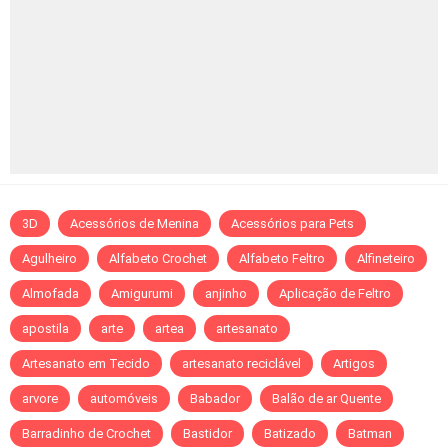
3D
Acessórios de Menina
Acessórios para Pets
Agulheiro
Alfabeto Crochet
Alfabeto Feltro
Alfineteiro
Almofada
Amigurumi
anjinho
Aplicação de Feltro
apostila
arte
artea
artesanato
Artesanato em Tecido
artesanato reciclável
Artigos
arvore
automóveis
Babador
Balão de ar Quente
Barradinho de Crochet
Bastidor
Batizado
Batman