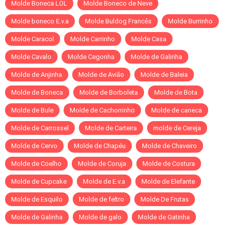
Molde Boneca LOL
Molde Boneco de Neve
Molde boneco E.v.a
Molde Buldog Francês
Molde Burrinho
Molde Caracol
Molde Carrinho
Molde Casa
Molde Cavalo
Molde Cegonha
Molde de Galinha
Molde de Anjinha
Molde de Avião
Molde de Baleia
Molde de Boneca
Molde de Borboleta
Molde de Bota
Molde de Bule
Molde de Cachorrinho
Molde de caneca
Molde de Carrossel
Molde de Carteira
molde de Cereja
Molde de Cervo
Molde de Chapéu
Molde de Chaveiro
Molde de Coelho
Molde de Coruja
Molde de Costura
Molde de Cupcake
Molde de E.v.a
Molde de Elefante
Molde de Esquilo
Molde de feltro
Molde De Frutas
Molde de Galinha
Molde de galo
Molde de Gatinha