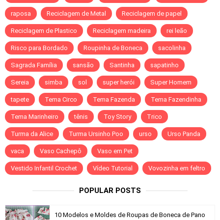
raposa
Reciclagem de Metal
Reciclagem de papel
Reciclagem de Plastico
Reciclagem madeira
rei leão
Risco para Bordado
Roupinha de Boneca
sacolinha
Sagrada Família
sansão
Santinha
sapatinho
Sereia
simba
sol
super herói
Super Homem
tapete
Tema Circo
Tema Fazenda
Tema Fazendinha
Tema Marinheiro
tênis
Toy Story
Trico
Turma da Alice
Turma Ursinho Poo
urso
Urso Panda
vaca
Vaso Cachepô
Vaso em Pet
Vestido Infantil Crochet
Vídeo Tutorial
Vovozinha em feltro
POPULAR POSTS
10 Modelos e Moldes de Roupas de Boneca de Pano