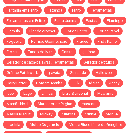
Fantasia em Feltro
Fazenda
feltro
Ferramentas
Ferramentas em Feltro
Festa Junina
Festas
Flamingo
Flamula
Flor de crochet
Flor de Feltro
Flor de Papel
Fogueira
Formas Geométricas
Frases
Frida Kahlo
Frozen
Fundo do Mar
Ganso
gatinho
Gerador de caça-palavras. Ferramentas
Gerador de títulos
Gráfico Patchwork
gravata
Guirlanda
Halloween
Harry Potter
Homem Aranha
Hulk
Ideias
Jessy
laco
Laço
Linhas
Livro Sensorial
Macramê
Mamãe Noel
Marcador de Pagina
mascara
Massa Biscuit
Mickey
Minions
Minnie
Mobile
mochila
Molde Cogumelo
Molde Biscoitinho de Gengibre