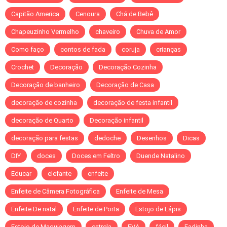
Capitão America
Cenoura
Chá de Bebê
Chapeuzinho Vermelho
chaveiro
Chuva de Amor
Como faço
contos de fada
coruja
crianças
Crochet
Decoração
Decoração Cozinha
Decoração de banheiro
Decoração de Casa
decoração de cozinha
decoração de festa infantil
decoração de Quarto
Decoração infantil
decoração para festas
dedoche
Desenhos
Dicas
DIY
doces
Doces em Feltro
Duende Natalino
Educar
elefante
enfeite
Enfeite de Câmera Fotográfica
Enfeite de Mesa
Enfeite De natal
Enfeite de Porta
Estojo de Lápis
Estojo de Maquiagem
estrela
EVA
fácil
Fadinha