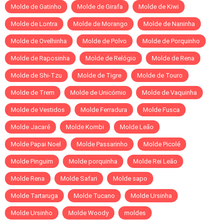
Molde de Gatinho
Molde de Girafa
Molde de Kiwi
Molde de Lontra
Molde de Morango
Molde de Naninha
Molde de Ovelhinha
Molde de Polvo
Molde de Porquinho
Molde de Raposinha
Molde de Relógio
Molde de Rena
Molde de Shi-Tzu
Molde de Tigre
Molde de Touro
Molde de Trem
Molde de Unicórnio
Molde de Vaquinha
Molde de Vestidos
Molde Ferradura
Molde Fusca
Molde Jacaré
Molde Kombi
Molde Leão
Molde Papai Noel
Molde Passarinho
Molde Picolé
Molde Pinguim
Molde porquinha
Molde Rei Leão
Molde Rena
Molde Safari
Molde sapo
Molde Tartaruga
Molde Tucano
Molde Ursinha
Molde Ursinho
Molde Woody
moldes