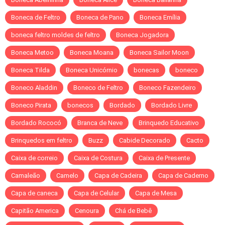
Boneca de Feltro
Boneca de Pano
Boneca Emília
boneca feltro moldes de feltro
Boneca Jogadora
Boneca Metoo
Boneca Moana
Boneca Sailor Moon
Boneca Tilda
Boneca Unicórnio
bonecas
boneco
Boneco Aladdin
Boneco de Feltro
Boneco Fazendeiro
Boneco Pirata
bonecos
Bordado
Bordado Livre
Bordado Rococó
Branca de Neve
Brinquedo Educativo
Brinquedos em feltro
Buzz
Cabide Decorado
Cacto
Caixa de correio
Caixa de Costura
Caixa de Presente
Camaleão
Camelo
Capa de Cadeira
Capa de Caderno
Capa de caneca
Capa de Celular
Capa de Mesa
Capitão America
Cenoura
Chá de Bebê