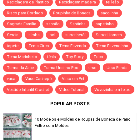
Reciclagem de Plastico
Reciclagem madeira
rei leão
Risco para Bordado
Roupinha de Boneca
sacolinha
Sagrada Família
sansão
Santinha
sapatinho
Sereia
simba
sol
super herói
Super Homem
tapete
Tema Circo
Tema Fazenda
Tema Fazendinha
Tema Marinheiro
tênis
Toy Story
Trico
Turma da Alice
Turma Ursinho Poo
urso
Urso Panda
vaca
Vaso Cachepô
Vaso em Pet
Vestido Infantil Crochet
Vídeo Tutorial
Vovozinha em feltro
POPULAR POSTS
10 Modelos e Moldes de Roupas de Boneca de Pano
Feltro com Moldes