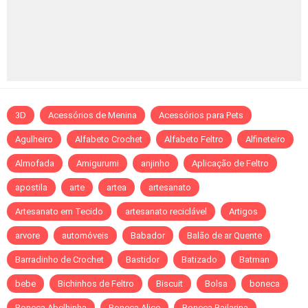
3D
Acessórios de Menina
Acessórios para Pets
Agulheiro
Alfabeto Crochet
Alfabeto Feltro
Alfineteiro
Almofada
Amigurumi
anjinho
Aplicação de Feltro
apostila
arte
artea
artesanato
Artesanato em Tecido
artesanato reciclável
Artigos
arvore
automóveis
Babador
Balão de ar Quente
Barradinho de Crochet
Bastidor
Batizado
Batman
bebe
Bichinhos de Feltro
Biscuit
Bolsa
boneca
Boneca Abelhinha
Boneca Alice
Boneca Bailarina