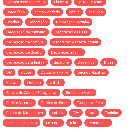
Chapeuzinho Vermelho
chaveiro
Chuva de Amor
Como faço
contos de fada
coruja
crianças
Crochet
Decoração
Decoração Cozinha
Decoração de banheiro
Decoração de Casa
decoração de cozinha
decoração de festa infantil
decoração de Quarto
Decoração infantil
decoração para festas
dedoche
Desenhos
Dicas
DIY
doces
Doces em Feltro
Duende Natalino
Educar
elefante
enfeite
Enfeite de Câmera Fotográfica
Enfeite de Mesa
Enfeite De natal
Enfeite de Porta
Estojo de Lápis
Estojo de Maquiagem
estrela
EVA
fácil
Fadinha
Fantasia em Feltro
Fazenda
feltro
Ferramentas