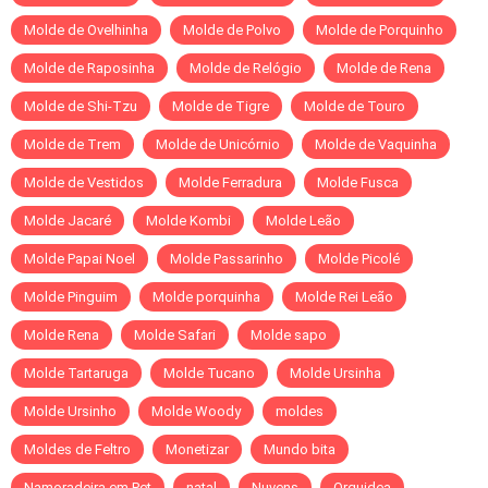
Molde de Ovelhinha
Molde de Polvo
Molde de Porquinho
Molde de Raposinha
Molde de Relógio
Molde de Rena
Molde de Shi-Tzu
Molde de Tigre
Molde de Touro
Molde de Trem
Molde de Unicórnio
Molde de Vaquinha
Molde de Vestidos
Molde Ferradura
Molde Fusca
Molde Jacaré
Molde Kombi
Molde Leão
Molde Papai Noel
Molde Passarinho
Molde Picolé
Molde Pinguim
Molde porquinha
Molde Rei Leão
Molde Rena
Molde Safari
Molde sapo
Molde Tartaruga
Molde Tucano
Molde Ursinha
Molde Ursinho
Molde Woody
moldes
Moldes de Feltro
Monetizar
Mundo bita
Namoradeira em Pet
natal
Nuvens
Orquidea