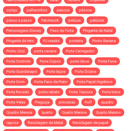
ouriço
palhacinhos
pascoa
páscoa
passo a passo
Patchwork
pelúcia
pelúcias
Personagens Disney
Peso de Porta
Pingente de Natal
Pingente de teto
PJ masks
ponteira
Ponto Banana
Ponto Cruz
porta caneca
Porta Carregador
Porta Controle
Porta Copos
porta doce
Porta Fone
Porta Guardanapo
Porta laços
Porta Óculos
Porta Ovos
Porta Pano de Prato
Porta Papel Higiênico
Porta Recado
porta retrato
Porta Tesoura
Porta treco
Porta Velas
Preguiça
princesas
Puff
quadro
Quadro Menina
quarto
Quarto Menina
Quarto Menino
raposa
Reciclagem de Metal
Reciclagem de papel