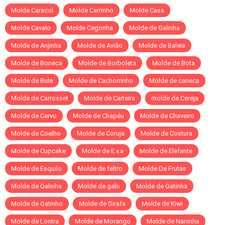
Molde Caracol
Molde Carrinho
Molde Casa
Molde Cavalo
Molde Cegonha
Molde de Galinha
Molde de Anjinha
Molde de Avião
Molde de Baleia
Molde de Boneca
Molde de Borboleta
Molde de Bota
Molde de Bule
Molde de Cachorrinho
Molde de caneca
Molde de Carrossel
Molde de Carteira
molde de Cereja
Molde de Cervo
Molde de Chapéu
Molde de Chaveiro
Molde de Coelho
Molde de Coruja
Molde de Costura
Molde de Cupcake
Molde de E.v.a
Molde de Elefante
Molde de Esquilo
Molde de feltro
Molde De Frutas
Molde de Galinha
Molde de galo
Molde de Gatinha
Molde de Gatinho
Molde de Girafa
Molde de Kiwi
Molde de Lontra
Molde de Morango
Molde de Naninha