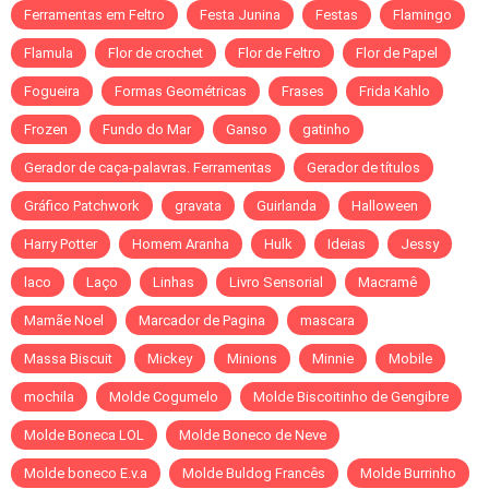
Ferramentas em Feltro
Festa Junina
Festas
Flamingo
Flamula
Flor de crochet
Flor de Feltro
Flor de Papel
Fogueira
Formas Geométricas
Frases
Frida Kahlo
Frozen
Fundo do Mar
Ganso
gatinho
Gerador de caça-palavras. Ferramentas
Gerador de títulos
Gráfico Patchwork
gravata
Guirlanda
Halloween
Harry Potter
Homem Aranha
Hulk
Ideias
Jessy
laco
Laço
Linhas
Livro Sensorial
Macramê
Mamãe Noel
Marcador de Pagina
mascara
Massa Biscuit
Mickey
Minions
Minnie
Mobile
mochila
Molde Cogumelo
Molde Biscoitinho de Gengibre
Molde Boneca LOL
Molde Boneco de Neve
Molde boneco E.v.a
Molde Buldog Francês
Molde Burrinho