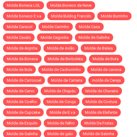
Molde Boneca LOL
Molde Boneco de Neve
Molde boneco E.v.a
Molde Buldog Francês
Molde Burrinho
Molde Caracol
Molde Carrinho
Molde Casa
Molde Cavalo
Molde Cegonha
Molde de Galinha
Molde de Anjinha
Molde de Avião
Molde de Baleia
Molde de Boneca
Molde de Borboleta
Molde de Bota
Molde de Bule
Molde de Cachorrinho
Molde de caneca
Molde de Carrossel
Molde de Carteira
molde de Cereja
Molde de Cervo
Molde de Chapéu
Molde de Chaveiro
Molde de Coelho
Molde de Coruja
Molde de Costura
Molde de Cupcake
Molde de E.v.a
Molde de Elefante
Molde de Esquilo
Molde de feltro
Molde De Frutas
Molde de Galinha
Molde de galo
Molde de Gatinha