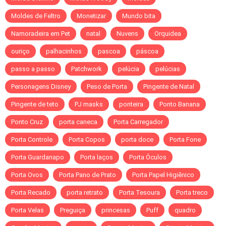
Moldes de Feltro
Monetizar
Mundo bita
Namoradeira em Pet
natal
Nuvens
Orquidea
ouriço
palhacinhos
pascoa
páscoa
passo a passo
Patchwork
pelúcia
pelúcias
Personagens Disney
Peso de Porta
Pingente de Natal
Pingente de teto
PJ masks
ponteira
Ponto Banana
Ponto Cruz
porta caneca
Porta Carregador
Porta Controle
Porta Copos
porta doce
Porta Fone
Porta Guardanapo
Porta laços
Porta Óculos
Porta Ovos
Porta Pano de Prato
Porta Papel Higiênico
Porta Recado
porta retrato
Porta Tesoura
Porta treco
Porta Velas
Preguiça
princesas
Puff
quadro