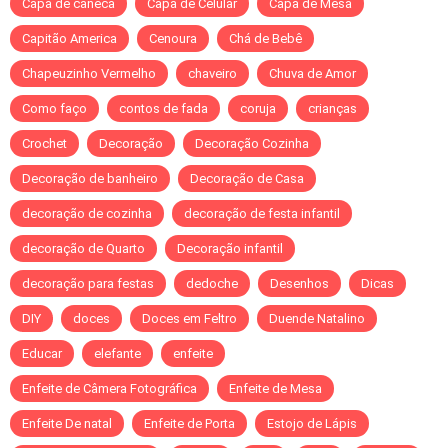
Capa de caneca
Capa de Celular
Capa de Mesa
Capitão America
Cenoura
Chá de Bebê
Chapeuzinho Vermelho
chaveiro
Chuva de Amor
Como faço
contos de fada
coruja
crianças
Crochet
Decoração
Decoração Cozinha
Decoração de banheiro
Decoração de Casa
decoração de cozinha
decoração de festa infantil
decoração de Quarto
Decoração infantil
decoração para festas
dedoche
Desenhos
Dicas
DIY
doces
Doces em Feltro
Duende Natalino
Educar
elefante
enfeite
Enfeite de Câmera Fotográfica
Enfeite de Mesa
Enfeite De natal
Enfeite de Porta
Estojo de Lápis