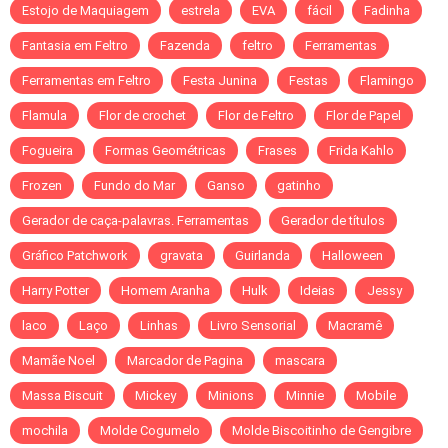
Estojo de Maquiagem
estrela
EVA
fácil
Fadinha
Fantasia em Feltro
Fazenda
feltro
Ferramentas
Ferramentas em Feltro
Festa Junina
Festas
Flamingo
Flamula
Flor de crochet
Flor de Feltro
Flor de Papel
Fogueira
Formas Geométricas
Frases
Frida Kahlo
Frozen
Fundo do Mar
Ganso
gatinho
Gerador de caça-palavras. Ferramentas
Gerador de títulos
Gráfico Patchwork
gravata
Guirlanda
Halloween
Harry Potter
Homem Aranha
Hulk
Ideias
Jessy
laco
Laço
Linhas
Livro Sensorial
Macramê
Mamãe Noel
Marcador de Pagina
mascara
Massa Biscuit
Mickey
Minions
Minnie
Mobile
mochila
Molde Cogumelo
Molde Biscoitinho de Gengibre