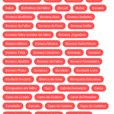
bebe
Bichinhos de Feltro
Biscuit
Bolsa
boneca
Boneca Abelhinha
Boneca Alice
Boneca Bailarina
Boneca de Feltro
Boneca de Pano
Boneca Emília
boneca feltro moldes de feltro
Boneca Jogadora
Boneca Metoo
Boneca Moana
Boneca Sailor Moon
Boneca Tilda
Boneca Unicórnio
bonecas
boneco
Boneco Aladdin
Boneco de Feltro
Boneco Fazendeiro
Boneco Pirata
bonecos
Bordado
Bordado Livre
Bordado Rococó
Branca de Neve
Brinquedo Educativo
Brinquedos em feltro
Buzz
Cabide Decorado
Cacto
Caixa de correio
Caixa de Costura
Caixa de Presente
Camaleão
Camelo
Capa de Cadeira
Capa de Caderno