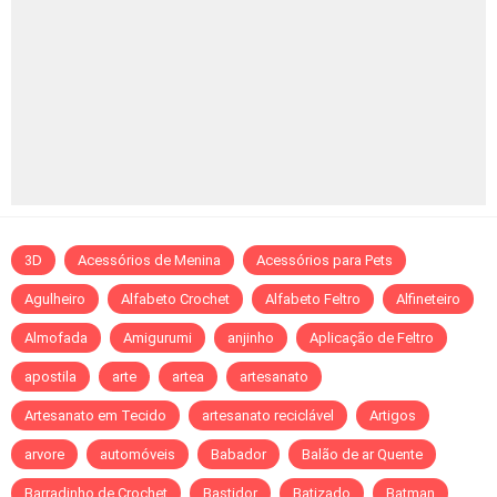
3D
Acessórios de Menina
Acessórios para Pets
Agulheiro
Alfabeto Crochet
Alfabeto Feltro
Alfineteiro
Almofada
Amigurumi
anjinho
Aplicação de Feltro
apostila
arte
artea
artesanato
Artesanato em Tecido
artesanato reciclável
Artigos
arvore
automóveis
Babador
Balão de ar Quente
Barradinho de Crochet
Bastidor
Batizado
Batman