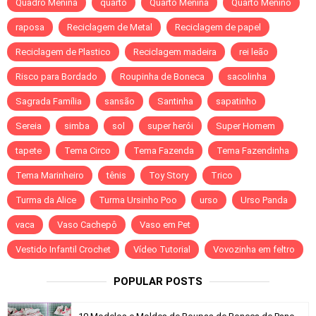
Quadro Menina
quarto
Quarto Menina
Quarto Menino
raposa
Reciclagem de Metal
Reciclagem de papel
Reciclagem de Plastico
Reciclagem madeira
rei leão
Risco para Bordado
Roupinha de Boneca
sacolinha
Sagrada Família
sansão
Santinha
sapatinho
Sereia
simba
sol
super herói
Super Homem
tapete
Tema Circo
Tema Fazenda
Tema Fazendinha
Tema Marinheiro
tênis
Toy Story
Trico
Turma da Alice
Turma Ursinho Poo
urso
Urso Panda
vaca
Vaso Cachepô
Vaso em Pet
Vestido Infantil Crochet
Vídeo Tutorial
Vovozinha em feltro
POPULAR POSTS