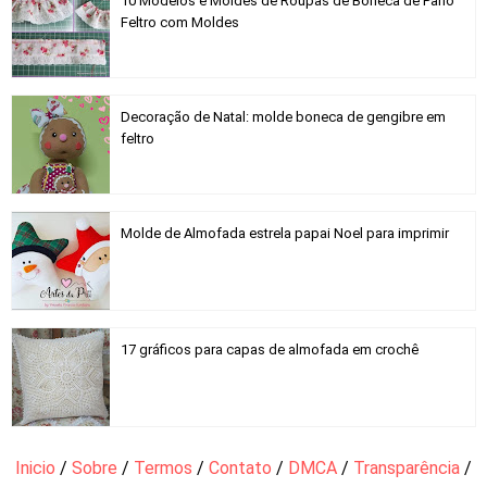
10 Modelos e Moldes de Roupas de Boneca de Pano
Feltro com Moldes
Decoração de Natal: molde boneca de gengibre em
feltro
Molde de Almofada estrela papai Noel para imprimir
17 gráficos para capas de almofada em crochê
Inicio
/
Sobre
/
Termos
/
Contato
/
DMCA
/
Transparência
/