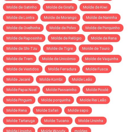
Molde de Gatinho
Molde de Girafa
Molde de Kiwi
Molde de Lontra
Molde de Morango
Molde de Naninha
Molde de Ovelhinha
Molde de Polvo
Molde de Porquinho
Molde de Raposinha
Molde de Relógio
Molde de Rena
Molde de Shi-Tzu
Molde de Tigre
Molde de Touro
Molde de Trem
Molde de Unicórnio
Molde de Vaquinha
Molde de Vestidos
Molde Ferradura
Molde Fusca
Molde Jacaré
Molde Kombi
Molde Leão
Molde Papai Noel
Molde Passarinho
Molde Picolé
Molde Pinguim
Molde porquinha
Molde Rei Leão
Molde Rena
Molde Safari
Molde sapo
Molde Tartaruga
Molde Tucano
Molde Ursinha
Molde Ursinho
Molde Woody
moldes