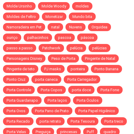
Molde Ursinho
Molde Woody
moldes
Moldes de Feltro
Monetizar
Mundo bita
Namoradeira em Pet
natal
Nuvens
Orquidea
ouriço
palhacinhos
pascoa
páscoa
passo a passo
Patchwork
pelúcia
pelúcias
Personagens Disney
Peso de Porta
Pingente de Natal
Pingente de teto
PJ masks
ponteira
Ponto Banana
Ponto Cruz
porta caneca
Porta Carregador
Porta Controle
Porta Copos
porta doce
Porta Fone
Porta Guardanapo
Porta laços
Porta Óculos
Porta Ovos
Porta Pano de Prato
Porta Papel Higiênico
Porta Recado
porta retrato
Porta Tesoura
Porta treco
Porta Velas
Preguiça
princesas
Puff
quadro