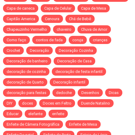
Capa de caneca
Capa de Celular
Capa de Mesa
Capitão America
Cenoura
Chá de Bebê
Chapeuzinho Vermelho
chaveiro
Chuva de Amor
Como faço
contos de fada
coruja
crianças
Crochet
Decoração
Decoração Cozinha
Decoração de banheiro
Decoração de Casa
decoração de cozinha
decoração de festa infantil
decoração de Quarto
Decoração infantil
decoração para festas
dedoche
Desenhos
Dicas
DIY
doces
Doces em Feltro
Duende Natalino
Educar
elefante
enfeite
Enfeite de Câmera Fotográfica
Enfeite de Mesa
Enfeite De natal
Enfeite de Porta
Estojo de Lápis