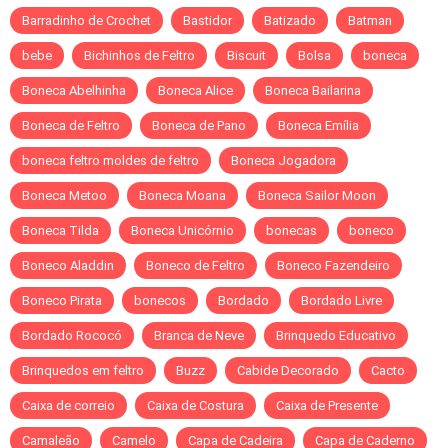
Barradinho de Crochet
Bastidor
Batizado
Batman
bebe
Bichinhos de Feltro
Biscuit
Bolsa
boneca
Boneca Abelhinha
Boneca Alice
Boneca Bailarina
Boneca de Feltro
Boneca de Pano
Boneca Emília
boneca feltro moldes de feltro
Boneca Jogadora
Boneca Metoo
Boneca Moana
Boneca Sailor Moon
Boneca Tilda
Boneca Unicórnio
bonecas
boneco
Boneco Aladdin
Boneco de Feltro
Boneco Fazendeiro
Boneco Pirata
bonecos
Bordado
Bordado Livre
Bordado Rococó
Branca de Neve
Brinquedo Educativo
Brinquedos em feltro
Buzz
Cabide Decorado
Cacto
Caixa de correio
Caixa de Costura
Caixa de Presente
Camaleão
Camelo
Capa de Cadeira
Capa de Caderno