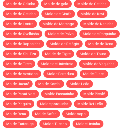
Molde de Galinha
Molde de galo
Molde de Gatinha
Molde de Gatinho
Molde de Girafa
Molde de Kiwi
Molde de Lontra
Molde de Morango
Molde de Naninha
Molde de Ovelhinha
Molde de Polvo
Molde de Porquinho
Molde de Raposinha
Molde de Relógio
Molde de Rena
Molde de Shi-Tzu
Molde de Tigre
Molde de Touro
Molde de Trem
Molde de Unicórnio
Molde de Vaquinha
Molde de Vestidos
Molde Ferradura
Molde Fusca
Molde Jacaré
Molde Kombi
Molde Leão
Molde Papai Noel
Molde Passarinho
Molde Picolé
Molde Pinguim
Molde porquinha
Molde Rei Leão
Molde Rena
Molde Safari
Molde sapo
Molde Tartaruga
Molde Tucano
Molde Ursinha