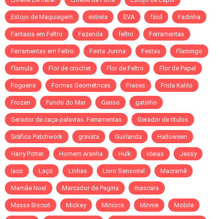
Estojo de Maquiagem
estrela
EVA
fácil
Fadinha
Fantasia em Feltro
Fazenda
feltro
Ferramentas
Ferramentas em Feltro
Festa Junina
Festas
Flamingo
Flamula
Flor de crochet
Flor de Feltro
Flor de Papel
Fogueira
Formas Geométricas
Frases
Frida Kahlo
Frozen
Fundo do Mar
Ganso
gatinho
Gerador de caça-palavras. Ferramentas
Gerador de títulos
Gráfico Patchwork
gravata
Guirlanda
Halloween
Harry Potter
Homem Aranha
Hulk
Ideias
Jessy
laco
Laço
Linhas
Livro Sensorial
Macramê
Mamãe Noel
Marcador de Pagina
mascara
Massa Biscuit
Mickey
Minions
Minnie
Mobile