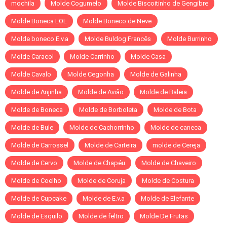
mochila
Molde Cogumelo
Molde Biscoitinho de Gengibre
Molde Boneca LOL
Molde Boneco de Neve
Molde boneco E.v.a
Molde Buldog Francês
Molde Burrinho
Molde Caracol
Molde Carrinho
Molde Casa
Molde Cavalo
Molde Cegonha
Molde de Galinha
Molde de Anjinha
Molde de Avião
Molde de Baleia
Molde de Boneca
Molde de Borboleta
Molde de Bota
Molde de Bule
Molde de Cachorrinho
Molde de caneca
Molde de Carrossel
Molde de Carteira
molde de Cereja
Molde de Cervo
Molde de Chapéu
Molde de Chaveiro
Molde de Coelho
Molde de Coruja
Molde de Costura
Molde de Cupcake
Molde de E.v.a
Molde de Elefante
Molde de Esquilo
Molde de feltro
Molde De Frutas