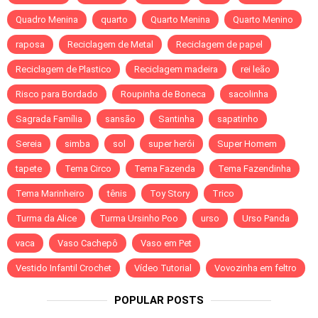
Quadro Menina
quarto
Quarto Menina
Quarto Menino
raposa
Reciclagem de Metal
Reciclagem de papel
Reciclagem de Plastico
Reciclagem madeira
rei leão
Risco para Bordado
Roupinha de Boneca
sacolinha
Sagrada Família
sansão
Santinha
sapatinho
Sereia
simba
sol
super herói
Super Homem
tapete
Tema Circo
Tema Fazenda
Tema Fazendinha
Tema Marinheiro
tênis
Toy Story
Trico
Turma da Alice
Turma Ursinho Poo
urso
Urso Panda
vaca
Vaso Cachepô
Vaso em Pet
Vestido Infantil Crochet
Vídeo Tutorial
Vovozinha em feltro
POPULAR POSTS