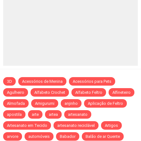
3D
Acessórios de Menina
Acessórios para Pets
Agulheiro
Alfabeto Crochet
Alfabeto Feltro
Alfineteiro
Almofada
Amigurumi
anjinho
Aplicação de Feltro
apostila
arte
artea
artesanato
Artesanato em Tecido
artesanato reciclável
Artigos
arvore
automóveis
Babador
Balão de ar Quente