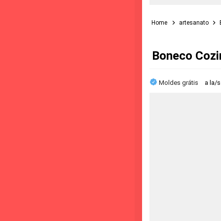
Home
artesanato
Boneco Cozi
Moldes grátis
a la/