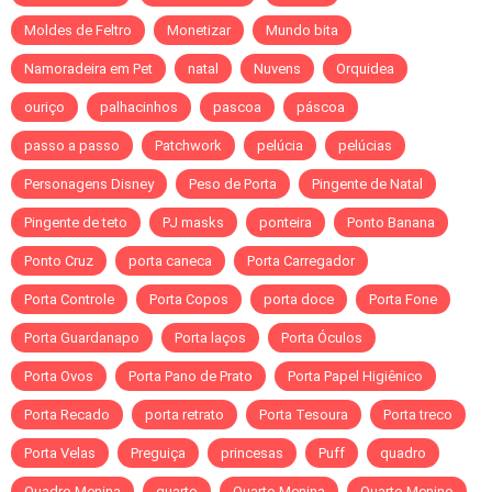
Moldes de Feltro
Monetizar
Mundo bita
Namoradeira em Pet
natal
Nuvens
Orquidea
ouriço
palhacinhos
pascoa
páscoa
passo a passo
Patchwork
pelúcia
pelúcias
Personagens Disney
Peso de Porta
Pingente de Natal
Pingente de teto
PJ masks
ponteira
Ponto Banana
Ponto Cruz
porta caneca
Porta Carregador
Porta Controle
Porta Copos
porta doce
Porta Fone
Porta Guardanapo
Porta laços
Porta Óculos
Porta Ovos
Porta Pano de Prato
Porta Papel Higiênico
Porta Recado
porta retrato
Porta Tesoura
Porta treco
Porta Velas
Preguiça
princesas
Puff
quadro
Quadro Menina
quarto
Quarto Menina
Quarto Menino