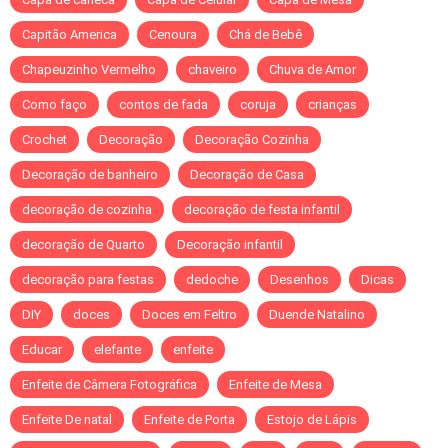
Capitão America
Cenoura
Chá de Bebê
Chapeuzinho Vermelho
chaveiro
Chuva de Amor
Como faço
contos de fada
coruja
crianças
Crochet
Decoração
Decoração Cozinha
Decoração de banheiro
Decoração de Casa
decoração de cozinha
decoração de festa infantil
decoração de Quarto
Decoração infantil
decoração para festas
dedoche
Desenhos
Dicas
DIY
doces
Doces em Feltro
Duende Natalino
Educar
elefante
enfeite
Enfeite de Câmera Fotográfica
Enfeite de Mesa
Enfeite De natal
Enfeite de Porta
Estojo de Lápis