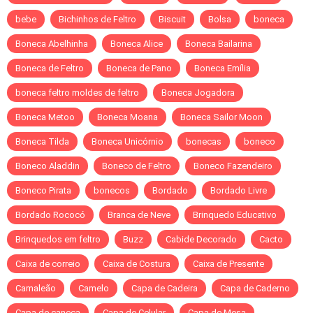
bebe
Bichinhos de Feltro
Biscuit
Bolsa
boneca
Boneca Abelhinha
Boneca Alice
Boneca Bailarina
Boneca de Feltro
Boneca de Pano
Boneca Emília
boneca feltro moldes de feltro
Boneca Jogadora
Boneca Metoo
Boneca Moana
Boneca Sailor Moon
Boneca Tilda
Boneca Unicórnio
bonecas
boneco
Boneco Aladdin
Boneco de Feltro
Boneco Fazendeiro
Boneco Pirata
bonecos
Bordado
Bordado Livre
Bordado Rococó
Branca de Neve
Brinquedo Educativo
Brinquedos em feltro
Buzz
Cabide Decorado
Cacto
Caixa de correio
Caixa de Costura
Caixa de Presente
Camaleão
Camelo
Capa de Cadeira
Capa de Caderno
Capa de caneca
Capa de Celular
Capa de Mesa