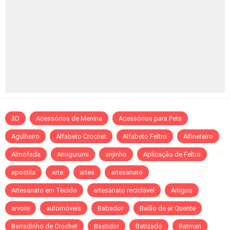
3D
Acessórios de Menina
Acessórios para Pets
Agulheiro
Alfabeto Crochet
Alfabeto Feltro
Alfineteiro
Almofada
Amigurumi
anjinho
Aplicação de Feltro
apostila
arte
artea
artesanato
Artesanato em Tecido
artesanato reciclável
Artigos
arvore
automóveis
Babador
Balão de ar Quente
Barradinho de Crochet
Bastidor
Batizado
Batman