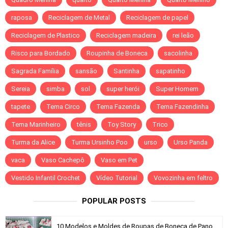
raposa
Reciclagem de Metal
Reciclagem de papel
Reciclagem de Plastico
Reciclagem madeira
rei leão
Risco para Bordado
Roupinha de Boneca
sacolinha
Sagrada Família
sansão
Santinha
sapatinho
Sereia
simba
sol
super herói
Super Homem
tapete
Tema Circo
Tema Fazenda
Tema Fazendinha
Tema Marinheiro
tênis
Toy Story
Trico
Turma da Alice
Turma Ursinho Poo
urso
Urso Panda
vaca
Vaso Cachepô
Vaso em Pet
Vestido Infantil Crochet
Vídeo Tutorial
Vovozinha em feltro
POPULAR POSTS
10 Modelos e Moldes de Roupas de Boneca de Pano