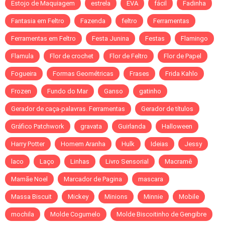
Estojo de Maquiagem
estrela
EVA
fácil
Fadinha
Fantasia em Feltro
Fazenda
feltro
Ferramentas
Ferramentas em Feltro
Festa Junina
Festas
Flamingo
Flamula
Flor de crochet
Flor de Feltro
Flor de Papel
Fogueira
Formas Geométricas
Frases
Frida Kahlo
Frozen
Fundo do Mar
Ganso
gatinho
Gerador de caça-palavras. Ferramentas
Gerador de títulos
Gráfico Patchwork
gravata
Guirlanda
Halloween
Harry Potter
Homem Aranha
Hulk
Ideias
Jessy
laco
Laço
Linhas
Livro Sensorial
Macramê
Mamãe Noel
Marcador de Pagina
mascara
Massa Biscuit
Mickey
Minions
Minnie
Mobile
mochila
Molde Cogumelo
Molde Biscoitinho de Gengibre