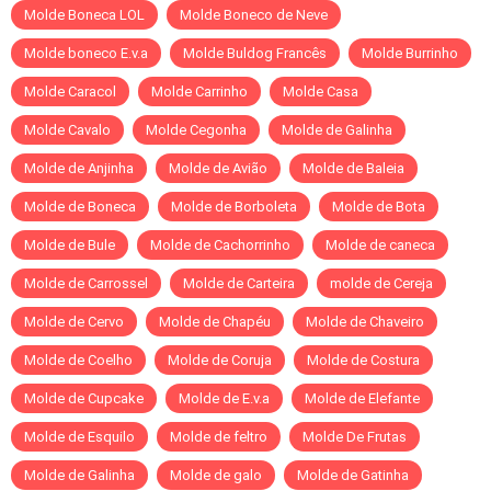
Molde Boneca LOL
Molde Boneco de Neve
Molde boneco E.v.a
Molde Buldog Francês
Molde Burrinho
Molde Caracol
Molde Carrinho
Molde Casa
Molde Cavalo
Molde Cegonha
Molde de Galinha
Molde de Anjinha
Molde de Avião
Molde de Baleia
Molde de Boneca
Molde de Borboleta
Molde de Bota
Molde de Bule
Molde de Cachorrinho
Molde de caneca
Molde de Carrossel
Molde de Carteira
molde de Cereja
Molde de Cervo
Molde de Chapéu
Molde de Chaveiro
Molde de Coelho
Molde de Coruja
Molde de Costura
Molde de Cupcake
Molde de E.v.a
Molde de Elefante
Molde de Esquilo
Molde de feltro
Molde De Frutas
Molde de Galinha
Molde de galo
Molde de Gatinha