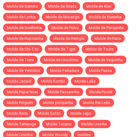
Molde de Gatinho
Molde de Girafa
Molde de Kiwi
Molde de Lontra
Molde de Morango
Molde de Naninha
Molde de Ovelhinha
Molde de Polvo
Molde de Porquinho
Molde de Raposinha
Molde de Relógio
Molde de Rena
Molde de Shi-Tzu
Molde de Tigre
Molde de Touro
Molde de Trem
Molde de Unicórnio
Molde de Vaquinha
Molde de Vestidos
Molde Ferradura
Molde Fusca
Molde Jacaré
Molde Kombi
Molde Leão
Molde Papai Noel
Molde Passarinho
Molde Picolé
Molde Pinguim
Molde porquinha
Molde Rei Leão
Molde Rena
Molde Safari
Molde sapo
Molde Tartaruga
Molde Tucano
Molde Ursinha
Molde Ursinho
Molde Woody
moldes