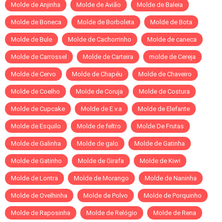
Molde de Anjinha
Molde de Avião
Molde de Baleia
Molde de Boneca
Molde de Borboleta
Molde de Bota
Molde de Bule
Molde de Cachorrinho
Molde de caneca
Molde de Carrossel
Molde de Carteira
molde de Cereja
Molde de Cervo
Molde de Chapéu
Molde de Chaveiro
Molde de Coelho
Molde de Coruja
Molde de Costura
Molde de Cupcake
Molde de E.v.a
Molde de Elefante
Molde de Esquilo
Molde de feltro
Molde De Frutas
Molde de Galinha
Molde de galo
Molde de Gatinha
Molde de Gatinho
Molde de Girafa
Molde de Kiwi
Molde de Lontra
Molde de Morango
Molde de Naninha
Molde de Ovelhinha
Molde de Polvo
Molde de Porquinho
Molde de Raposinha
Molde de Relógio
Molde de Rena