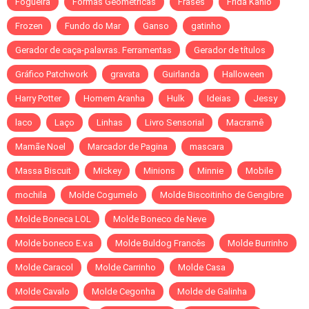
Fogueira
Formas Geométricas
Frases
Frida Kahlo
Frozen
Fundo do Mar
Ganso
gatinho
Gerador de caça-palavras. Ferramentas
Gerador de títulos
Gráfico Patchwork
gravata
Guirlanda
Halloween
Harry Potter
Homem Aranha
Hulk
Ideias
Jessy
laco
Laço
Linhas
Livro Sensorial
Macramê
Mamãe Noel
Marcador de Pagina
mascara
Massa Biscuit
Mickey
Minions
Minnie
Mobile
mochila
Molde Cogumelo
Molde Biscoitinho de Gengibre
Molde Boneca LOL
Molde Boneco de Neve
Molde boneco E.v.a
Molde Buldog Francês
Molde Burrinho
Molde Caracol
Molde Carrinho
Molde Casa
Molde Cavalo
Molde Cegonha
Molde de Galinha