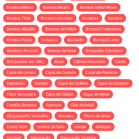
Boneca Metoo
Boneca Moana
Boneca Sailor Moon
Boneca Tilda
Boneca Unicórnio
bonecas
boneco
Boneco Aladdin
Boneco de Feltro
Boneco Fazendeiro
Boneco Pirata
bonecos
Bordado
Bordado Livre
Bordado Rococó
Branca de Neve
Brinquedo Educativo
Brinquedos em feltro
Buzz
Cabide Decorado
Cacto
Caixa de correio
Caixa de Costura
Caixa de Presente
Camaleão
Camelo
Capa de Cadeira
Capa de Caderno
Capa de caneca
Capa de Celular
Capa de Mesa
Capitão America
Cenoura
Chá de Bebê
Chapeuzinho Vermelho
chaveiro
Chuva de Amor
Como faço
contos de fada
coruja
crianças
Crochet
Decoração
Decoração Cozinha