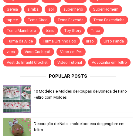
Sereia
simba
sol
super herói
Super Homem
tapete
Tema Circo
Tema Fazenda
Tema Fazendinha
Tema Marinheiro
tênis
Toy Story
Trico
Turma da Alice
Turma Ursinho Poo
urso
Urso Panda
vaca
Vaso Cachepô
Vaso em Pet
Vestido Infantil Crochet
Vídeo Tutorial
Vovozinha em feltro
POPULAR POSTS
10 Modelos e Moldes de Roupas de Boneca de Pano
Feltro com Moldes
Decoração de Natal: molde boneca de gengibre em
feltro