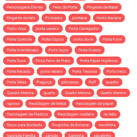
Personagens Disney
Peso de Porta
Pingente de Natal
Pingente de teto
PJ masks
ponteira
Ponto Banana
Ponto Cruz
porta caneca
Porta Carregador
Porta Controle
Porta Copos
porta doce
Porta Fone
Porta Guardanapo
Porta laços
Porta Óculos
Porta Ovos
Porta Pano de Prato
Porta Papel Higiênico
Porta Recado
porta retrato
Porta Tesoura
Porta treco
Porta Velas
Preguiça
princesas
Puff
quadro
Quadro Menina
quarto
Quarto Menina
Quarto Menino
raposa
Reciclagem de Metal
Reciclagem de papel
Reciclagem de Plastico
Reciclagem madeira
rei leão
Risco para Bordado
Roupinha de Boneca
sacolinha
Sagrada Família
sansão
Santinha
sapatinho