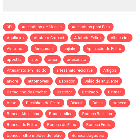
3D
Acessórios de Menina
Acessórios para Pets
Agulheiro
Alfabeto Crochet
Alfabeto Feltro
Alfineteiro
Almofada
Amigurumi
anjinho
Aplicação de Feltro
apostila
arte
artea
artesanato
Artesanato em Tecido
artesanato reciclável
Artigos
arvore
automóveis
Babador
Balão de ar Quente
Barradinho de Crochet
Bastidor
Batizado
Batman
bebe
Bichinhos de Feltro
Biscuit
Bolsa
boneca
Boneca Abelhinha
Boneca Alice
Boneca Bailarina
Boneca de Feltro
Boneca de Pano
Boneca Emília
boneca feltro moldes de feltro
Boneca Jogadora