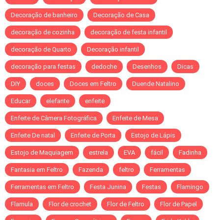
Decoração de banheiro
Decoração de Casa
decoração de cozinha
decoração de festa infantil
decoração de Quarto
Decoração infantil
decoração para festas
dedoche
Desenhos
Dicas
DIY
doces
Doces em Feltro
Duende Natalino
Educar
elefante
enfeite
Enfeite de Câmera Fotográfica
Enfeite de Mesa
Enfeite De natal
Enfeite de Porta
Estojo de Lápis
Estojo de Maquiagem
estrela
EVA
fácil
Fadinha
Fantasia em Feltro
Fazenda
feltro
Ferramentas
Ferramentas em Feltro
Festa Junina
Festas
Flamingo
Flamula
Flor de crochet
Flor de Feltro
Flor de Papel