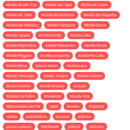
Molde de Shi-Tzu
Molde de Tigre
Molde de Touro
Molde de Trem
Molde de Unicórnio
Molde de Vaquinha
Molde de Vestidos
Molde Ferradura
Molde Fusca
Molde Jacaré
Molde Kombi
Molde Leão
Molde Papai Noel
Molde Passarinho
Molde Picolé
Molde Pinguim
Molde porquinha
Molde Rei Leão
Molde Rena
Molde Safari
Molde sapo
Molde Tartaruga
Molde Tucano
Molde Ursinha
Molde Ursinho
Molde Woody
moldes
Moldes de Feltro
Monetizar
Mundo bita
Namoradeira em Pet
natal
Nuvens
Orquidea
ouriço
palhacinhos
pascoa
páscoa
passo a passo
Patchwork
pelúcia
pelúcias