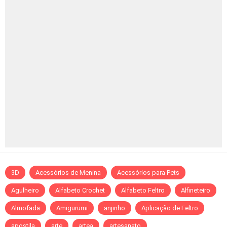
3D
Acessórios de Menina
Acessórios para Pets
Agulheiro
Alfabeto Crochet
Alfabeto Feltro
Alfineteiro
Almofada
Amigurumi
anjinho
Aplicação de Feltro
apostila
arte
artea
artesanato