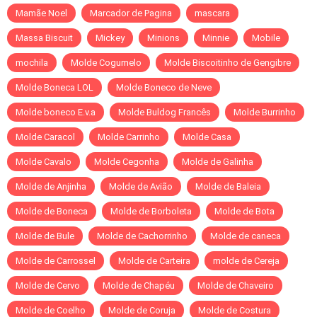
Mamãe Noel
Marcador de Pagina
mascara
Massa Biscuit
Mickey
Minions
Minnie
Mobile
mochila
Molde Cogumelo
Molde Biscoitinho de Gengibre
Molde Boneca LOL
Molde Boneco de Neve
Molde boneco E.v.a
Molde Buldog Francês
Molde Burrinho
Molde Caracol
Molde Carrinho
Molde Casa
Molde Cavalo
Molde Cegonha
Molde de Galinha
Molde de Anjinha
Molde de Avião
Molde de Baleia
Molde de Boneca
Molde de Borboleta
Molde de Bota
Molde de Bule
Molde de Cachorrinho
Molde de caneca
Molde de Carrossel
Molde de Carteira
molde de Cereja
Molde de Cervo
Molde de Chapéu
Molde de Chaveiro
Molde de Coelho
Molde de Coruja
Molde de Costura