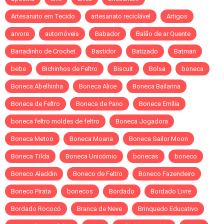
Artesanato em Tecido
artesanato reciclável
Artigos
arvore
automóveis
Babador
Balão de ar Quente
Barradinho de Crochet
Bastidor
Batizado
Batman
bebe
Bichinhos de Feltro
Biscuit
Bolsa
boneca
Boneca Abelhinha
Boneca Alice
Boneca Bailarina
Boneca de Feltro
Boneca de Pano
Boneca Emília
boneca feltro moldes de feltro
Boneca Jogadora
Boneca Metoo
Boneca Moana
Boneca Sailor Moon
Boneca Tilda
Boneca Unicórnio
bonecas
boneco
Boneco Aladdin
Boneco de Feltro
Boneco Fazendeiro
Boneco Pirata
bonecos
Bordado
Bordado Livre
Bordado Rococó
Branca de Neve
Brinquedo Educativo