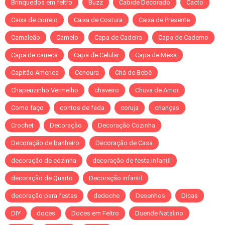
Brinquedos em feltro
Buzz
Cabide Decorado
Cacto
Caixa de correio
Caixa de Costura
Caixa de Presente
Camaleão
Camelo
Capa de Cadeira
Capa de Caderno
Capa de caneca
Capa de Celular
Capa de Mesa
Capitão America
Cenoura
Chá de Bebê
Chapeuzinho Vermelho
chaveiro
Chuva de Amor
Como faço
contos de fada
coruja
crianças
Crochet
Decoração
Decoração Cozinha
Decoração de banheiro
Decoração de Casa
decoração de cozinha
decoração de festa infantil
decoração de Quarto
Decoração infantil
decoração para festas
dedoche
Desenhos
Dicas
DIY
doces
Doces em Feltro
Duende Natalino