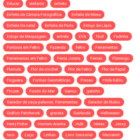
Educar
elefante
enfeite
Enfeite de Câmera Fotográfica
Enfeite de Mesa
Enfeite De natal
Enfeite de Porta
Estojo de Lápis
Estojo de Maquiagem
estrela
EVA
fácil
Fadinha
Fantasia em Feltro
Fazenda
feltro
Ferramentas
Ferramentas em Feltro
Festa Junina
Festas
Flamingo
Flamula
Flor de crochet
Flor de Feltro
Flor de Papel
Fogueira
Formas Geométricas
Frases
Frida Kahlo
Frozen
Fundo do Mar
Ganso
gatinho
Gerador de caça-palavras. Ferramentas
Gerador de títulos
Gráfico Patchwork
gravata
Guirlanda
Halloween
Harry Potter
Homem Aranha
Hulk
Ideias
Jessy
laco
Laço
Linhas
Livro Sensorial
Macramê