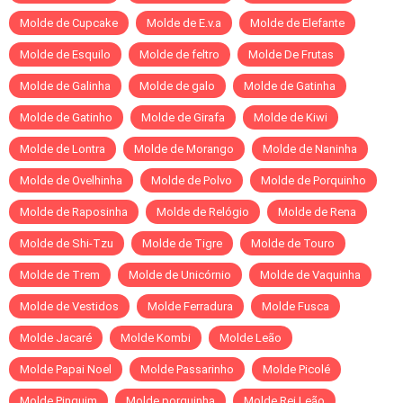
Molde de Cupcake
Molde de E.v.a
Molde de Elefante
Molde de Esquilo
Molde de feltro
Molde De Frutas
Molde de Galinha
Molde de galo
Molde de Gatinha
Molde de Gatinho
Molde de Girafa
Molde de Kiwi
Molde de Lontra
Molde de Morango
Molde de Naninha
Molde de Ovelhinha
Molde de Polvo
Molde de Porquinho
Molde de Raposinha
Molde de Relógio
Molde de Rena
Molde de Shi-Tzu
Molde de Tigre
Molde de Touro
Molde de Trem
Molde de Unicórnio
Molde de Vaquinha
Molde de Vestidos
Molde Ferradura
Molde Fusca
Molde Jacaré
Molde Kombi
Molde Leão
Molde Papai Noel
Molde Passarinho
Molde Picolé
Molde Pinguim
Molde porquinha
Molde Rei Leão