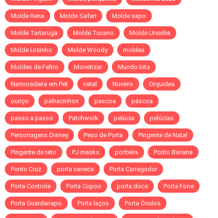
Molde Rena
Molde Safari
Molde sapo
Molde Tartaruga
Molde Tucano
Molde Ursinha
Molde Ursinho
Molde Woody
moldes
Moldes de Feltro
Monetizar
Mundo bita
Namoradeira em Pet
natal
Nuvens
Orquidea
ouriço
palhacinhos
pascoa
páscoa
passo a passo
Patchwork
pelúcia
pelúcias
Personagens Disney
Peso de Porta
Pingente de Natal
Pingente de teto
PJ masks
ponteira
Ponto Banana
Ponto Cruz
porta caneca
Porta Carregador
Porta Controle
Porta Copos
porta doce
Porta Fone
Porta Guardanapo
Porta laços
Porta Óculos