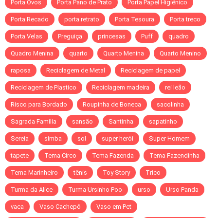
Porta Ovos
Porta Pano de Prato
Porta Papel Higiênico
Porta Recado
porta retrato
Porta Tesoura
Porta treco
Porta Velas
Preguiça
princesas
Puff
quadro
Quadro Menina
quarto
Quarto Menina
Quarto Menino
raposa
Reciclagem de Metal
Reciclagem de papel
Reciclagem de Plastico
Reciclagem madeira
rei leão
Risco para Bordado
Roupinha de Boneca
sacolinha
Sagrada Família
sansão
Santinha
sapatinho
Sereia
simba
sol
super herói
Super Homem
tapete
Tema Circo
Tema Fazenda
Tema Fazendinha
Tema Marinheiro
tênis
Toy Story
Trico
Turma da Alice
Turma Ursinho Poo
urso
Urso Panda
vaca
Vaso Cachepô
Vaso em Pet