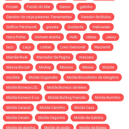
Frozen
Fundo do Mar
Ganso
gatinho
Gerador de caça-palavras. Ferramentas
Gerador de títulos
Gráfico Patchwork
gravata
Guirlanda
Halloween
Harry Potter
Homem Aranha
Hulk
Ideias
Jessy
laco
Laço
Linhas
Livro Sensorial
Macramê
Mamãe Noel
Marcador de Pagina
mascara
Massa Biscuit
Mickey
Minions
Minnie
Mobile
mochila
Molde Cogumelo
Molde Biscoitinho de Gengibre
Molde Boneca LOL
Molde Boneco de Neve
Molde boneco E.v.a
Molde Buldog Francês
Molde Burrinho
Molde Caracol
Molde Carrinho
Molde Casa
Molde Cavalo
Molde Cegonha
Molde de Galinha
Molde de Anjinha
Molde de Avião
Molde de Baleia