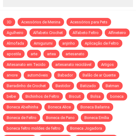
3D
Acessórios de Menina
Acessórios para Pets
Agulheiro
Alfabeto Crochet
Alfabeto Feltro
Alfineteiro
Almofada
Amigurumi
anjinho
Aplicação de Feltro
apostila
arte
artea
artesanato
Artesanato em Tecido
artesanato reciclável
Artigos
arvore
automóveis
Babador
Balão de ar Quente
Barradinho de Crochet
Bastidor
Batizado
Batman
bebe
Bichinhos de Feltro
Biscuit
Bolsa
boneca
Boneca Abelhinha
Boneca Alice
Boneca Bailarina
Boneca de Feltro
Boneca de Pano
Boneca Emília
boneca feltro moldes de feltro
Boneca Jogadora