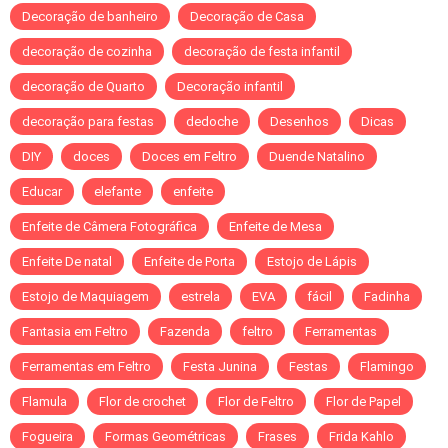
Decoração de banheiro
Decoração de Casa
decoração de cozinha
decoração de festa infantil
decoração de Quarto
Decoração infantil
decoração para festas
dedoche
Desenhos
Dicas
DIY
doces
Doces em Feltro
Duende Natalino
Educar
elefante
enfeite
Enfeite de Câmera Fotográfica
Enfeite de Mesa
Enfeite De natal
Enfeite de Porta
Estojo de Lápis
Estojo de Maquiagem
estrela
EVA
fácil
Fadinha
Fantasia em Feltro
Fazenda
feltro
Ferramentas
Ferramentas em Feltro
Festa Junina
Festas
Flamingo
Flamula
Flor de crochet
Flor de Feltro
Flor de Papel
Fogueira
Formas Geométricas
Frases
Frida Kahlo