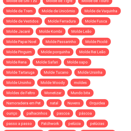
Molde de Shi-Tzu
Molde de Tigre
Molde de Touro
Molde de Trem
Molde de Unicórnio
Molde de Vaquinha
Molde de Vestidos
Molde Ferradura
Molde Fusca
Molde Jacaré
Molde Kombi
Molde Leão
Molde Papai Noel
Molde Passarinho
Molde Picolé
Molde Pinguim
Molde porquinha
Molde Rei Leão
Molde Rena
Molde Safari
Molde sapo
Molde Tartaruga
Molde Tucano
Molde Ursinha
Molde Ursinho
Molde Woody
moldes
Moldes de Feltro
Monetizar
Mundo bita
Namoradeira em Pet
natal
Nuvens
Orquidea
ouriço
palhacinhos
pascoa
páscoa
passo a passo
Patchwork
pelúcia
pelúcias