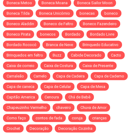
Boneca Metoo
Boneca Moana
Boneca Sailor Moon
Boneca Tilda
Boneca Unicórnio
bonecas
boneco
Boneco Aladdin
Boneco de Feltro
Boneco Fazendeiro
Boneco Pirata
bonecos
Bordado
Bordado Livre
Bordado Rococó
Branca de Neve
Brinquedo Educativo
Brinquedos em feltro
Buzz
Cabide Decorado
Cacto
Caixa de correio
Caixa de Costura
Caixa de Presente
Camaleão
Camelo
Capa de Cadeira
Capa de Caderno
Capa de caneca
Capa de Celular
Capa de Mesa
Capitão America
Cenoura
Chá de Bebê
Chapeuzinho Vermelho
chaveiro
Chuva de Amor
Como faço
contos de fada
coruja
crianças
Crochet
Decoração
Decoração Cozinha