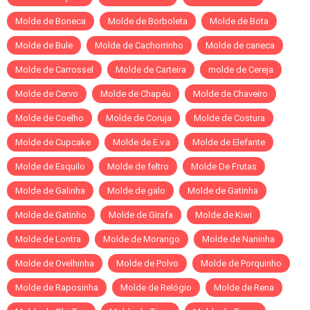
Molde de Boneca
Molde de Borboleta
Molde de Bota
Molde de Bule
Molde de Cachorrinho
Molde de caneca
Molde de Carrossel
Molde de Carteira
molde de Cereja
Molde de Cervo
Molde de Chapéu
Molde de Chaveiro
Molde de Coelho
Molde de Coruja
Molde de Costura
Molde de Cupcake
Molde de E.v.a
Molde de Elefante
Molde de Esquilo
Molde de feltro
Molde De Frutas
Molde de Galinha
Molde de galo
Molde de Gatinha
Molde de Gatinho
Molde de Girafa
Molde de Kiwi
Molde de Lontra
Molde de Morango
Molde de Naninha
Molde de Ovelhinha
Molde de Polvo
Molde de Porquinho
Molde de Raposinha
Molde de Relógio
Molde de Rena