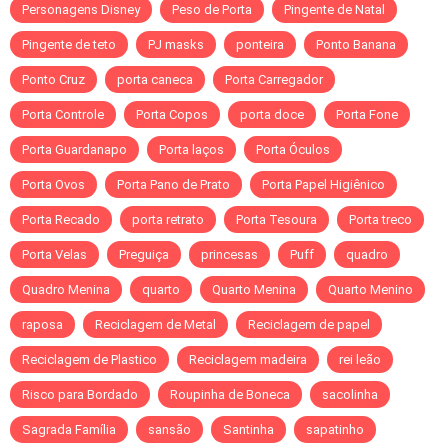
Personagens Disney
Peso de Porta
Pingente de Natal
Pingente de teto
PJ masks
ponteira
Ponto Banana
Ponto Cruz
porta caneca
Porta Carregador
Porta Controle
Porta Copos
porta doce
Porta Fone
Porta Guardanapo
Porta laços
Porta Óculos
Porta Ovos
Porta Pano de Prato
Porta Papel Higiênico
Porta Recado
porta retrato
Porta Tesoura
Porta treco
Porta Velas
Preguiça
princesas
Puff
quadro
Quadro Menina
quarto
Quarto Menina
Quarto Menino
raposa
Reciclagem de Metal
Reciclagem de papel
Reciclagem de Plastico
Reciclagem madeira
rei leão
Risco para Bordado
Roupinha de Boneca
sacolinha
Sagrada Família
sansão
Santinha
sapatinho