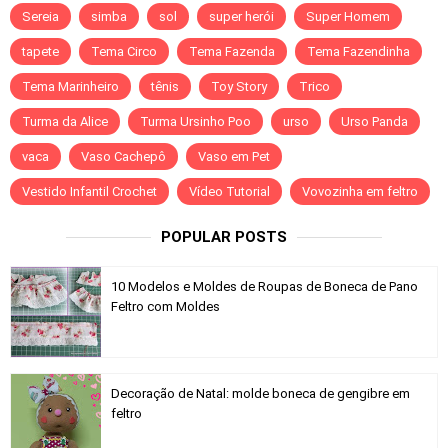
Sereia
simba
sol
super herói
Super Homem
tapete
Tema Circo
Tema Fazenda
Tema Fazendinha
Tema Marinheiro
tênis
Toy Story
Trico
Turma da Alice
Turma Ursinho Poo
urso
Urso Panda
vaca
Vaso Cachepô
Vaso em Pet
Vestido Infantil Crochet
Vídeo Tutorial
Vovozinha em feltro
POPULAR POSTS
10 Modelos e Moldes de Roupas de Boneca de Pano
Feltro com Moldes
Decoração de Natal: molde boneca de gengibre em
feltro